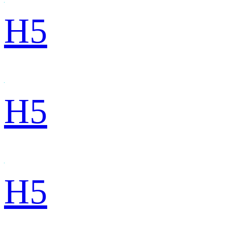
H5
H5
H5