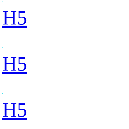
H5
H5
H5