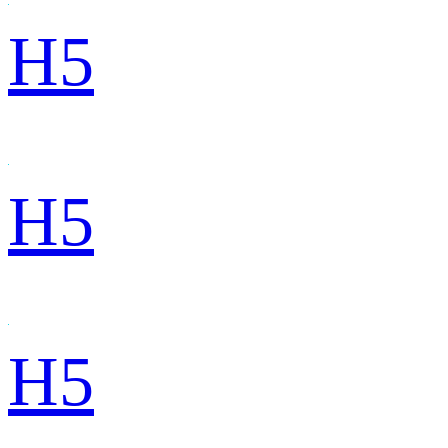
H5
H5
H5