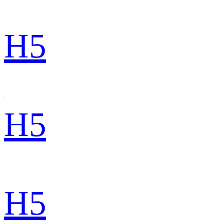
H5
H5
H5