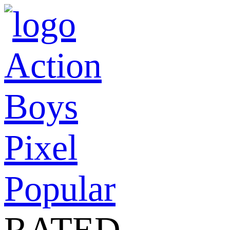
Action
Boys
Pixel
Popular
RATED