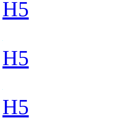
H5
H5
H5