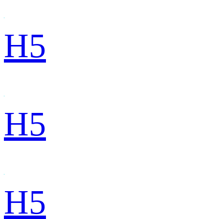
H5
H5
H5