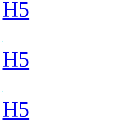
H5
H5
H5