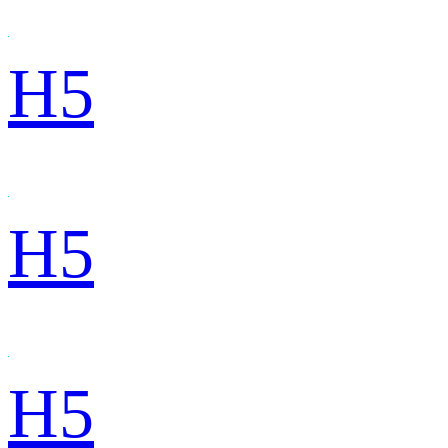
H5
H5
H5