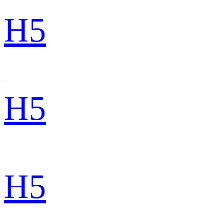
H5
H5
H5