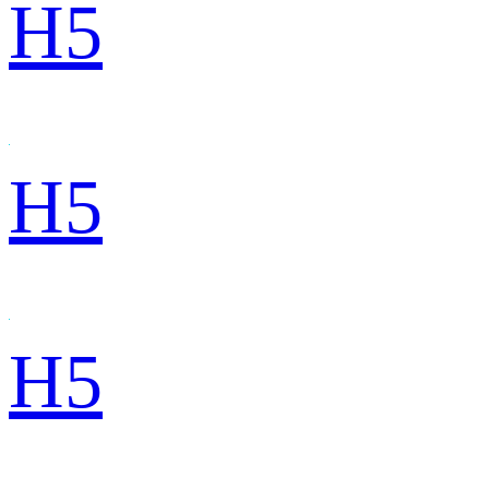
H5
H5
H5