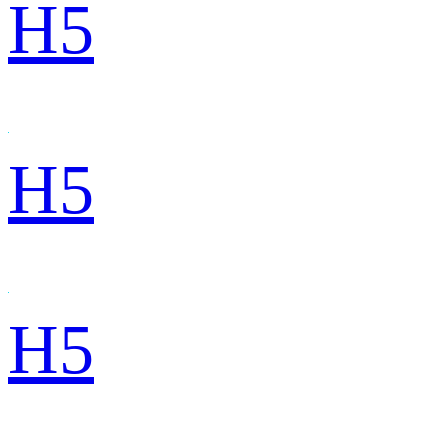
H5
H5
H5