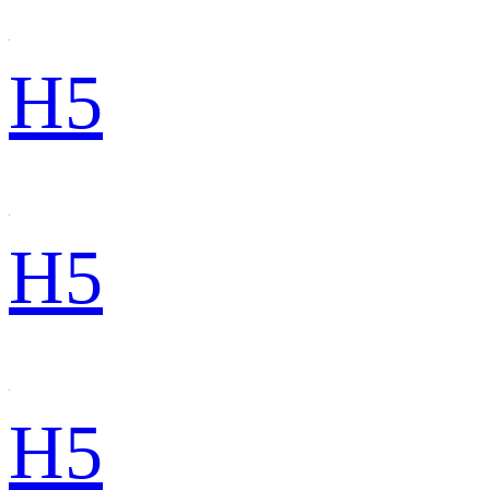
H5
H5
H5