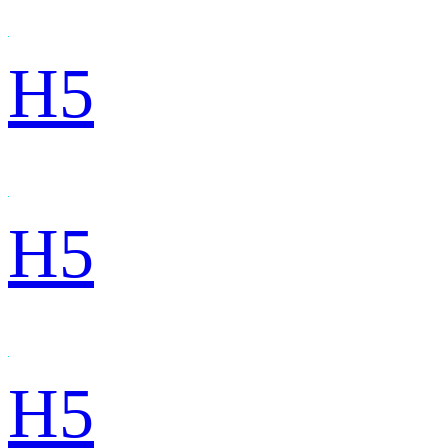
H5
H5
H5