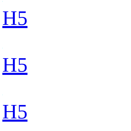
H5
H5
H5