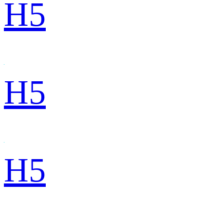
H5
H5
H5