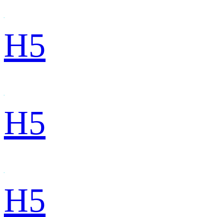
H5
H5
H5