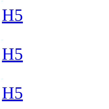
H5
H5
H5