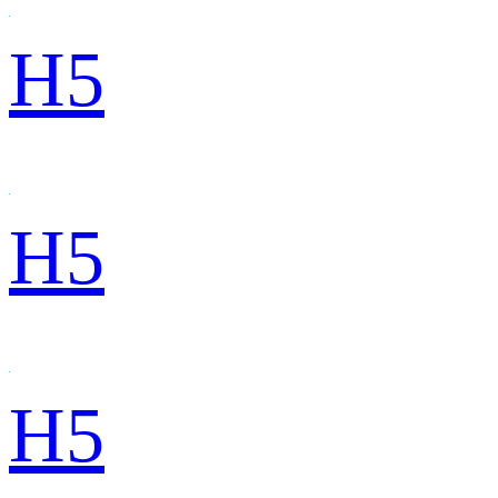
H5
H5
H5