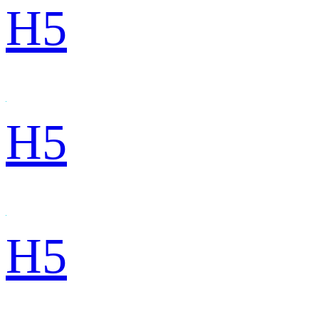
H5
H5
H5