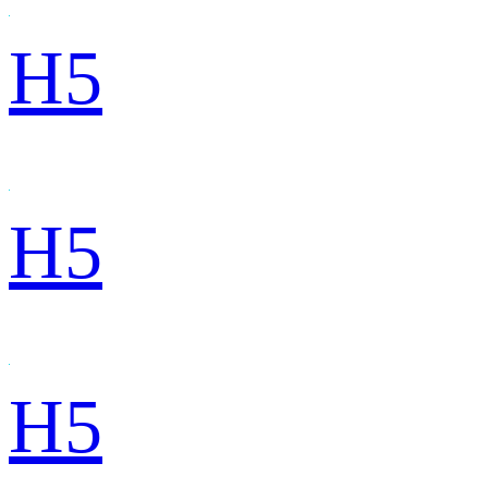
H5
H5
H5