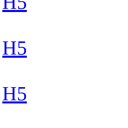
H5
H5
H5