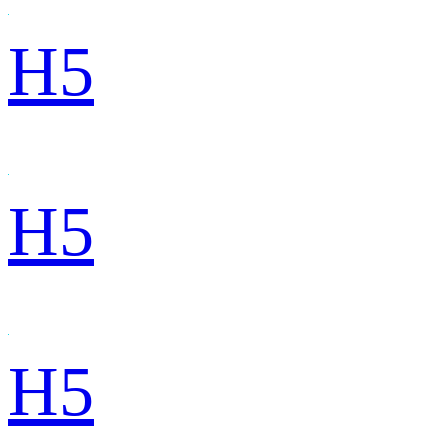
H5
H5
H5