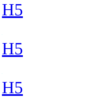
H5
H5
H5