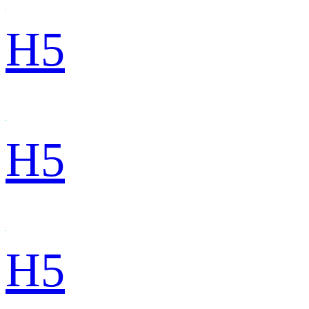
H5
H5
H5