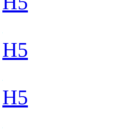
H5
H5
H5