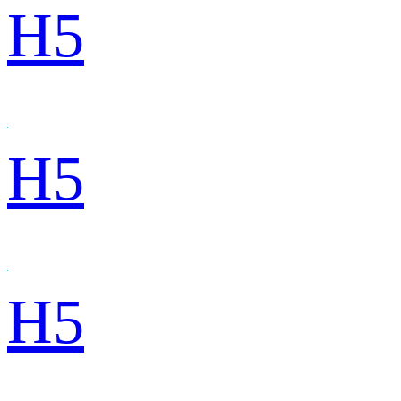
H5
H5
H5