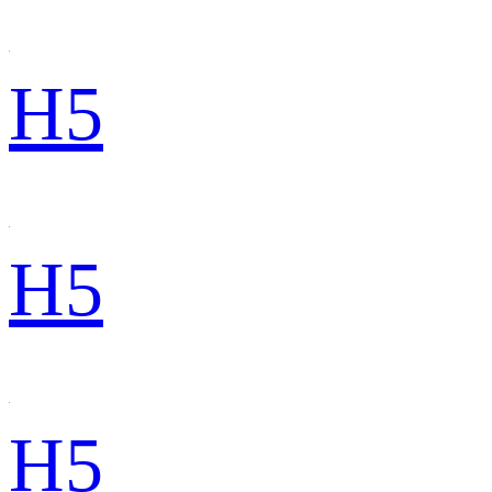
H5
H5
H5