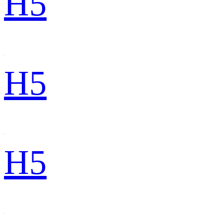
H5
H5
H5