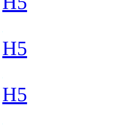
H5
H5
H5