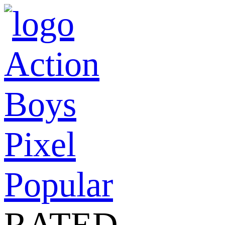
Action
Boys
Pixel
Popular
RATED