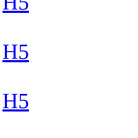
H5
H5
H5