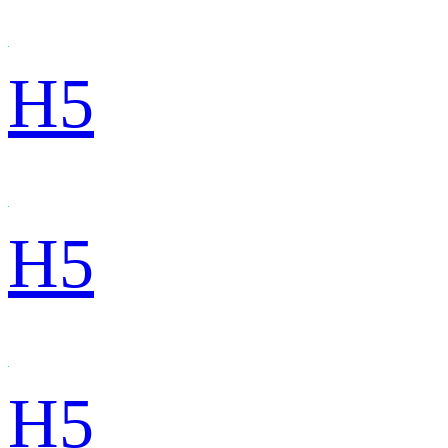
H5
H5
H5