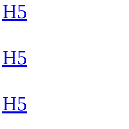
H5
H5
H5