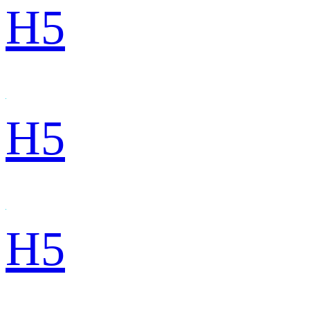
H5
H5
H5