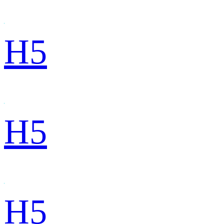
H5
H5
H5