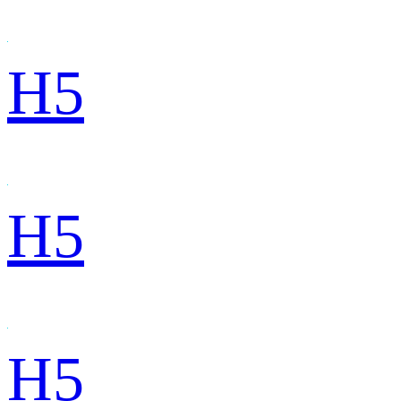
H5
H5
H5