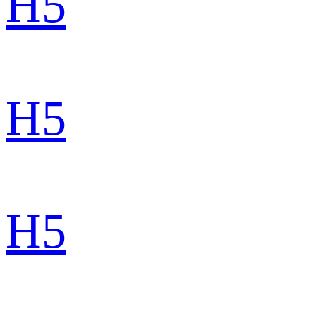
H5
H5
H5