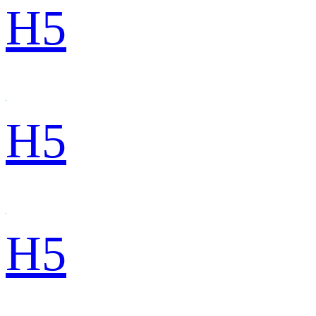
H5
H5
H5