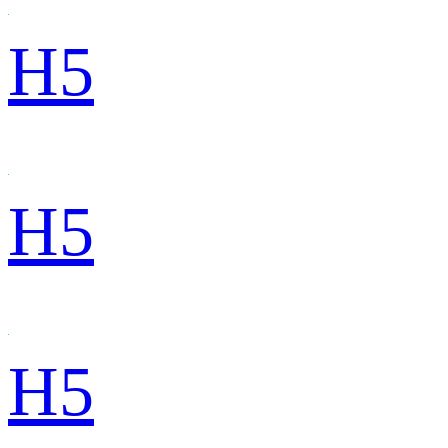
H5
H5
H5