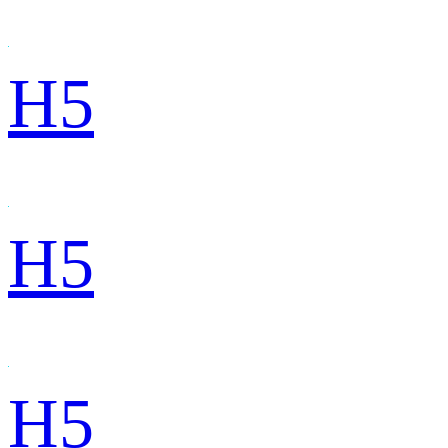
H5
H5
H5