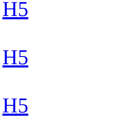
H5
H5
H5