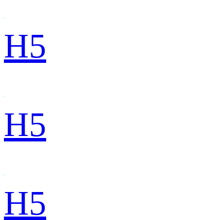
H5
H5
H5