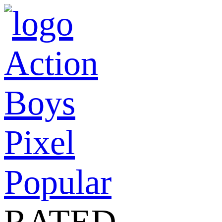
Action
Boys
Pixel
Popular
RATED