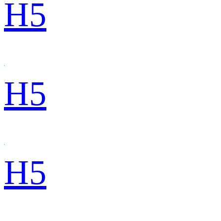
H5
H5
H5