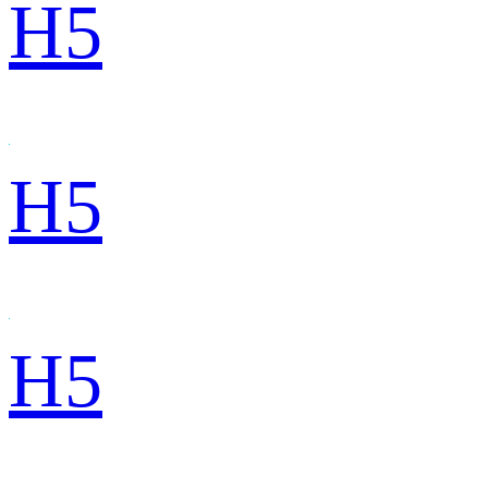
H5
H5
H5