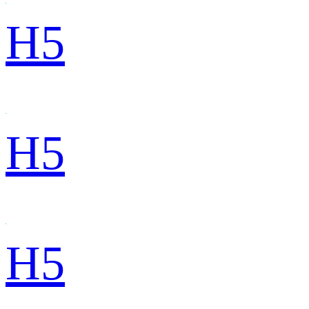
H5
H5
H5