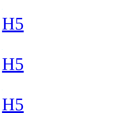
H5
H5
H5