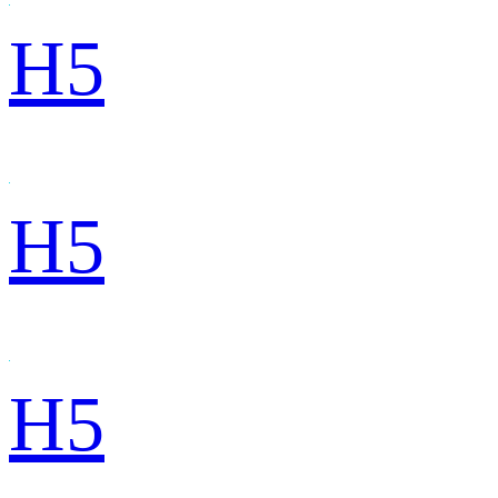
H5
H5
H5