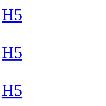
H5
H5
H5