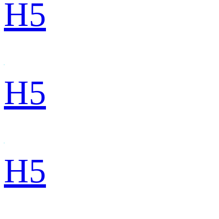
H5
H5
H5