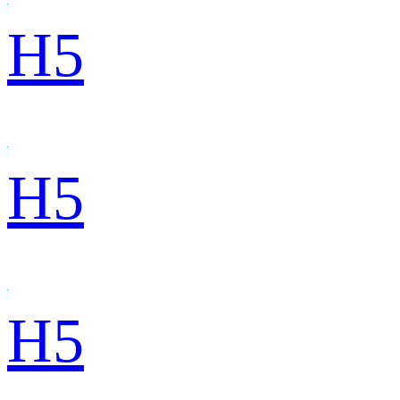
H5
H5
H5