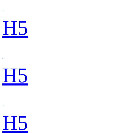
H5
H5
H5