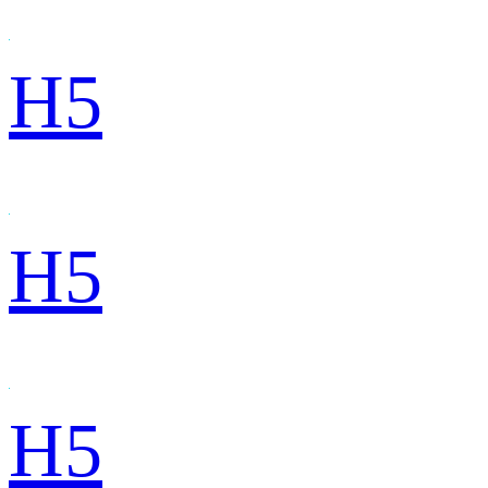
H5
H5
H5