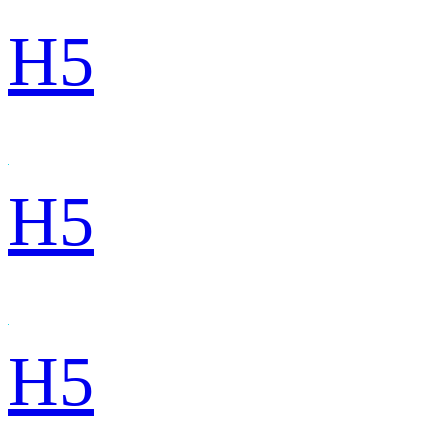
H5
H5
H5