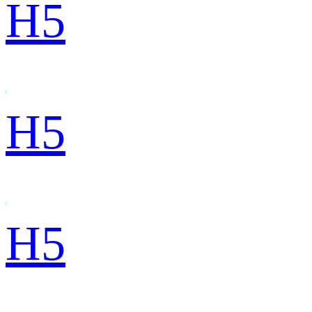
H5
H5
H5