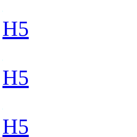
H5
H5
H5