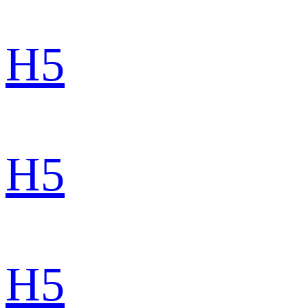
H5
H5
H5