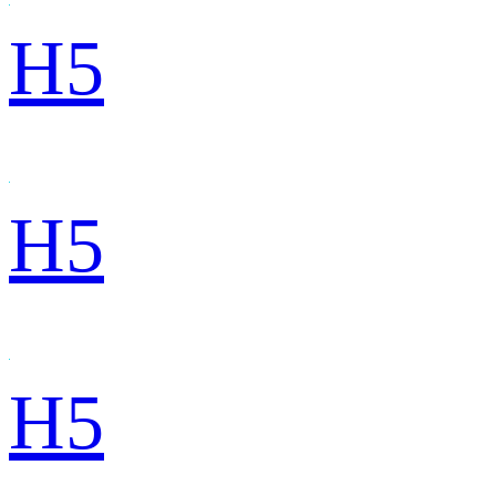
H5
H5
H5