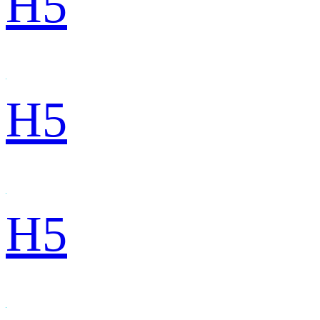
H5
H5
H5