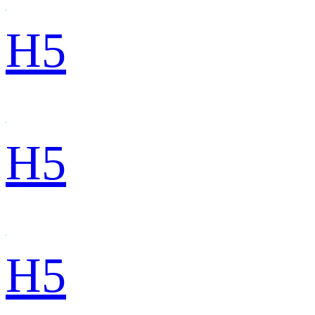
H5
H5
H5