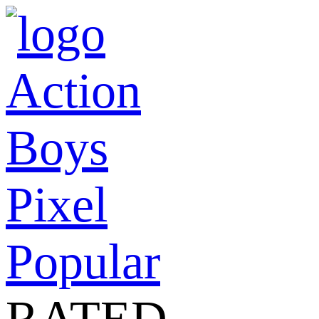
Action
Boys
Pixel
Popular
RATED