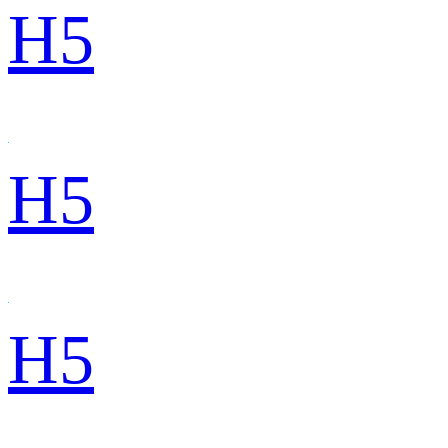
H5
H5
H5