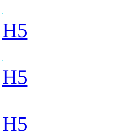
H5
H5
H5