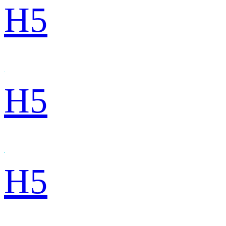
H5
H5
H5