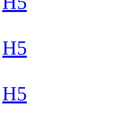
H5
H5
H5