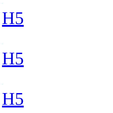
H5
H5
H5