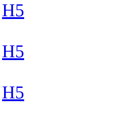
H5
H5
H5