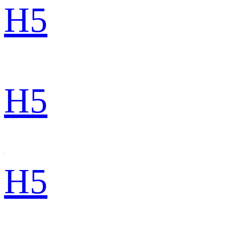
H5
H5
H5