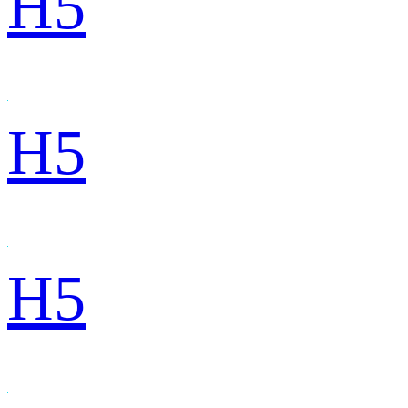
H5
H5
H5