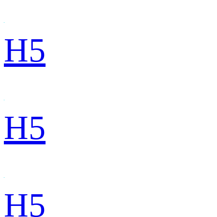
H5
H5
H5