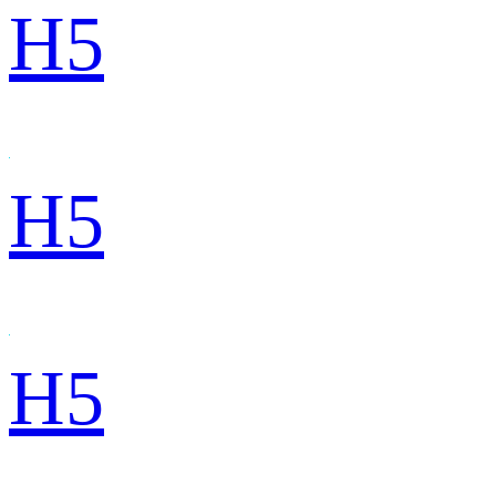
H5
H5
H5