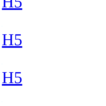
H5
H5
H5