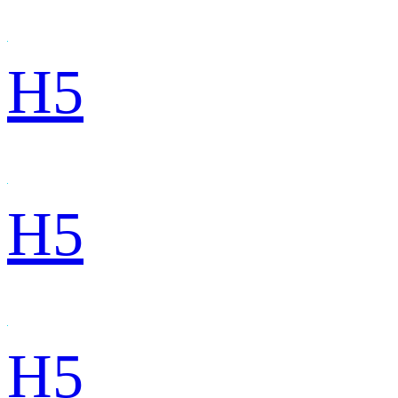
H5
H5
H5