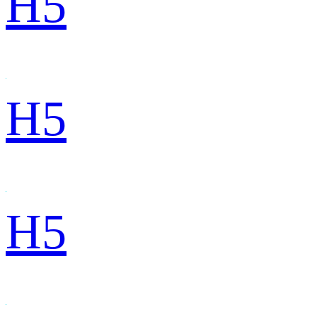
H5
H5
H5