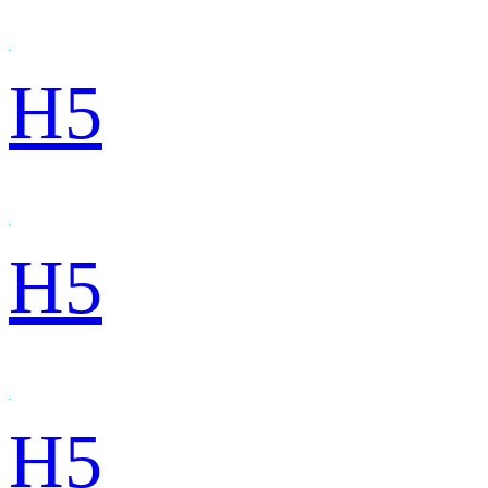
H5
H5
H5