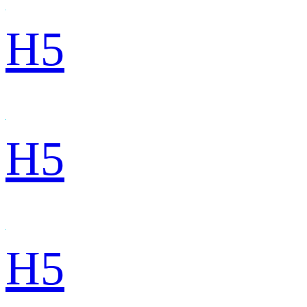
H5
H5
H5