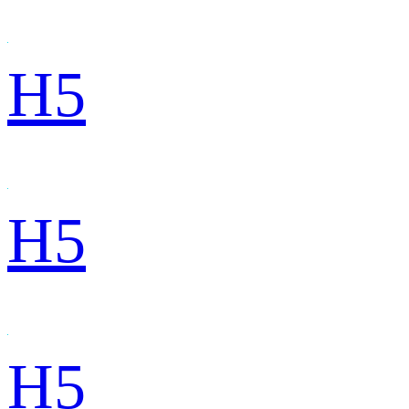
H5
H5
H5