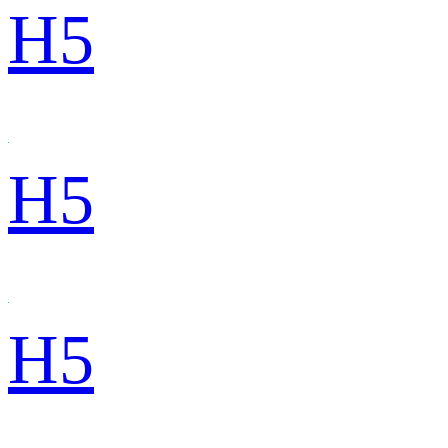
H5
H5
H5