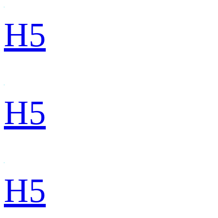
H5
H5
H5