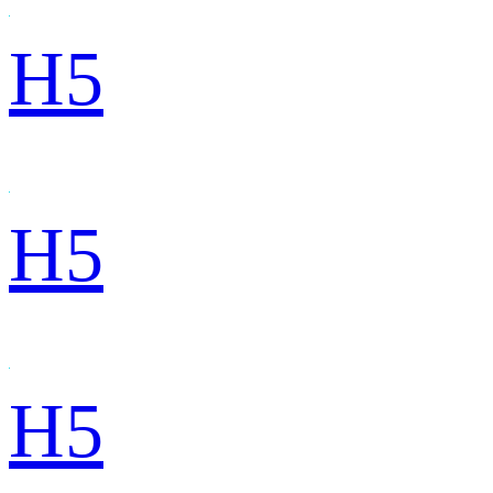
H5
H5
H5