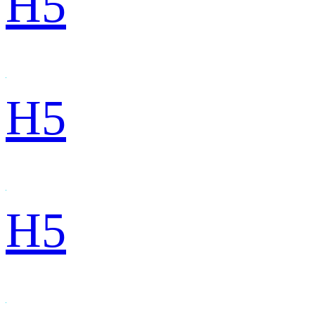
H5
H5
H5