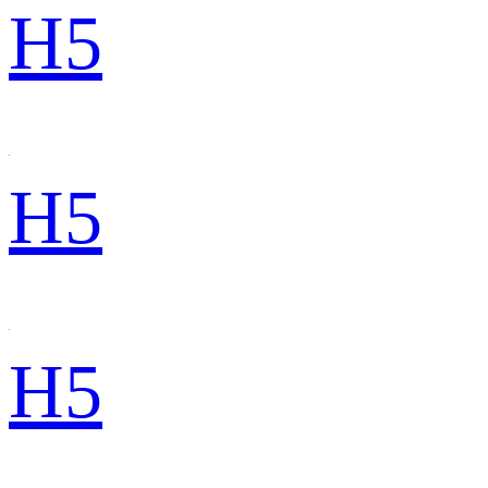
H5
H5
H5