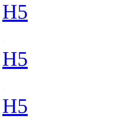
H5
H5
H5