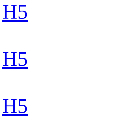
H5
H5
H5