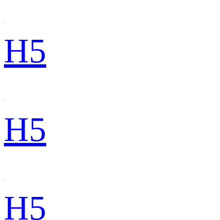
H5
H5
H5