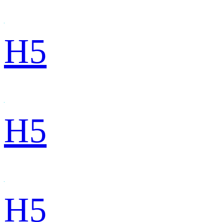
H5
H5
H5