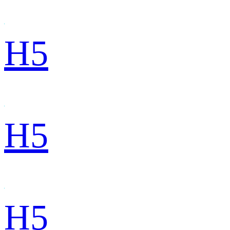
H5
H5
H5