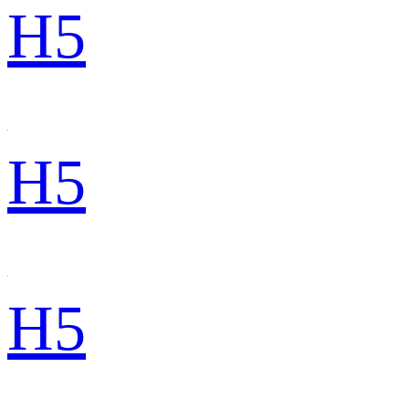
H5
H5
H5