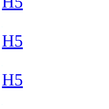
H5
H5
H5