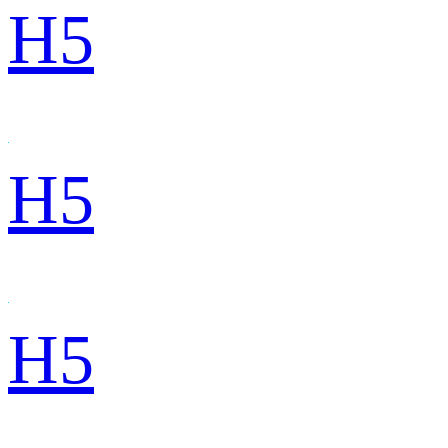
H5
H5
H5