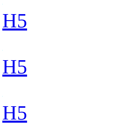
H5
H5
H5