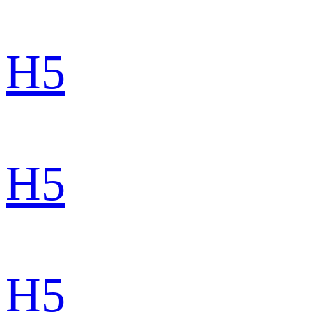
H5
H5
H5