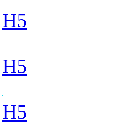
H5
H5
H5