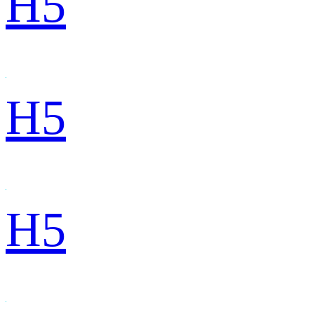
H5
H5
H5