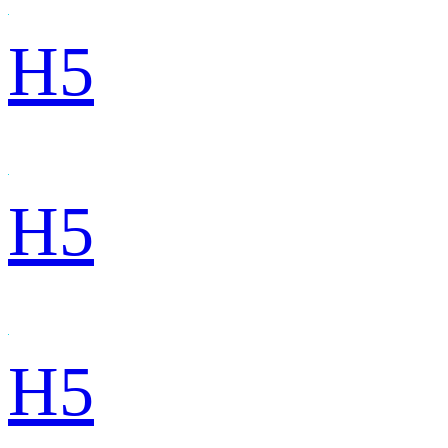
H5
H5
H5