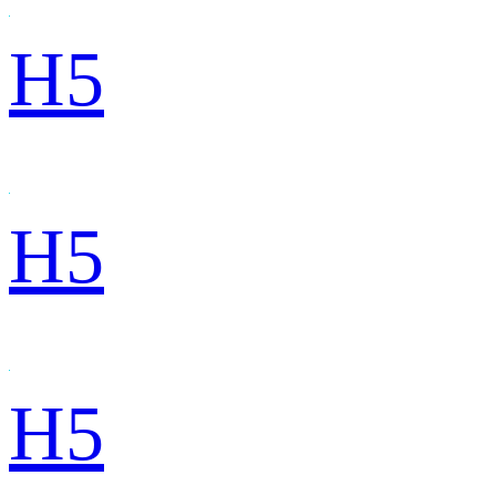
H5
H5
H5