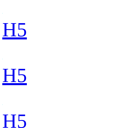
H5
H5
H5