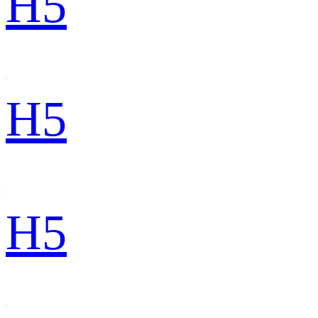
H5
H5
H5