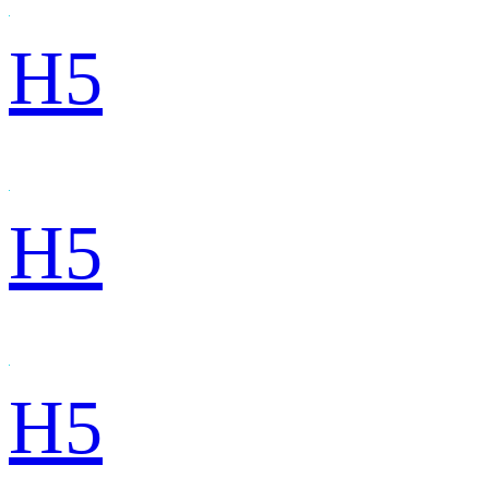
H5
H5
H5