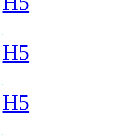
H5
H5
H5