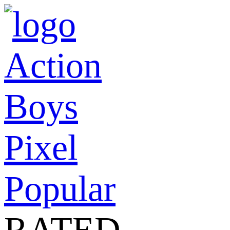
Action
Boys
Pixel
Popular
RATED