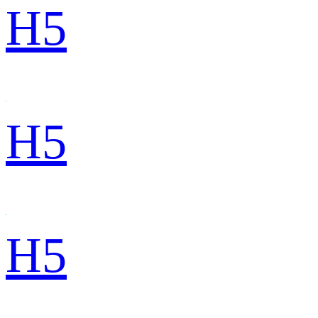
H5
H5
H5