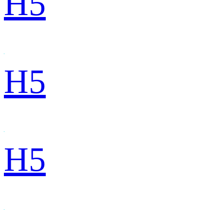
H5
H5
H5