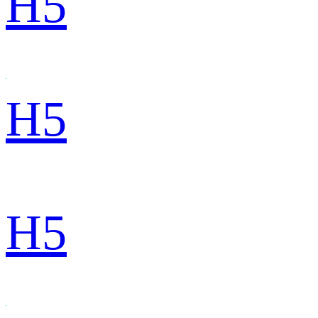
H5
H5
H5