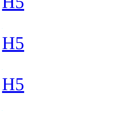
H5
H5
H5