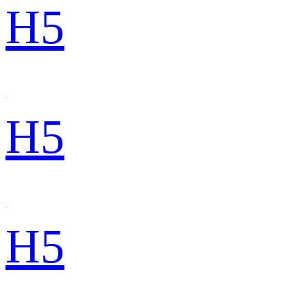
H5
H5
H5