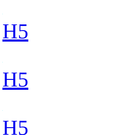
H5
H5
H5