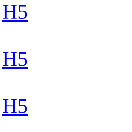
H5
H5
H5