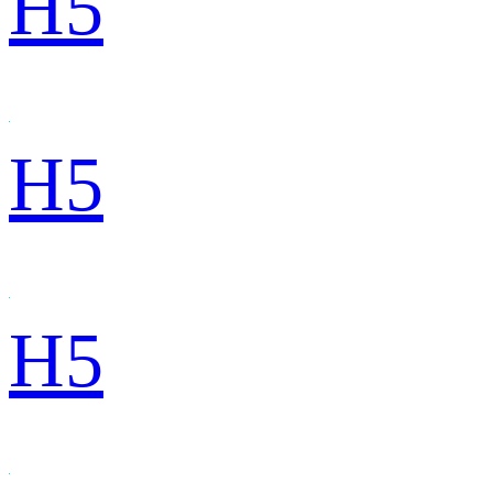
H5
H5
H5