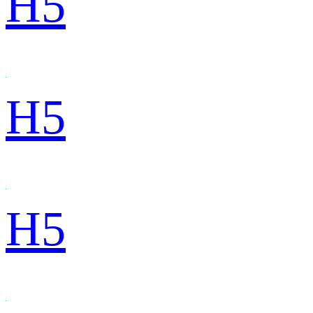
H5
H5
H5