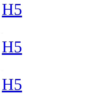
H5
H5
H5