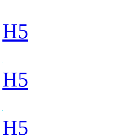
H5
H5
H5