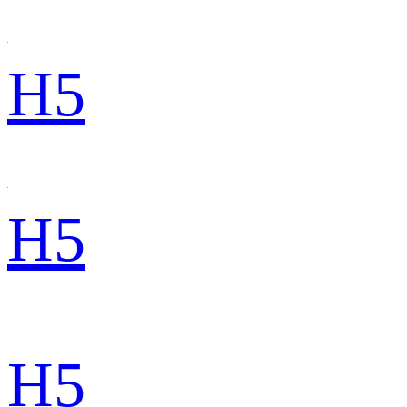
H5
H5
H5