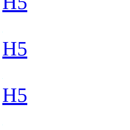
H5
H5
H5