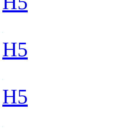
H5
H5
H5