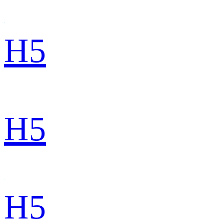
H5
H5
H5