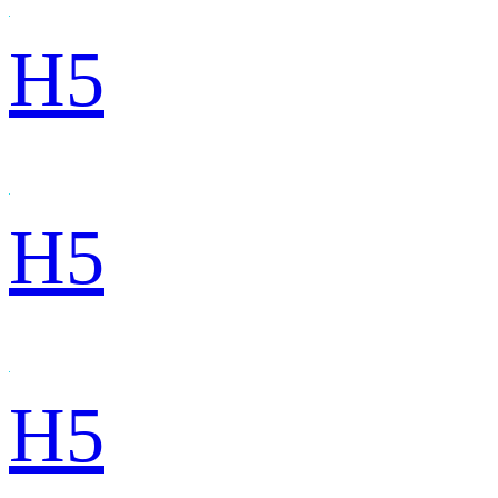
H5
H5
H5