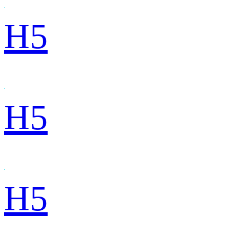
H5
H5
H5