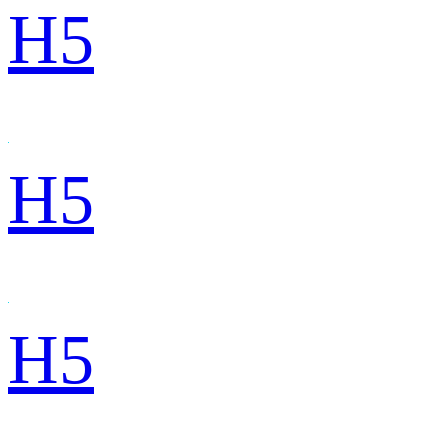
H5
H5
H5