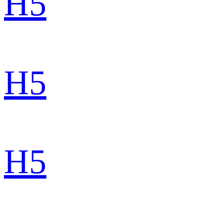
H5
H5
H5