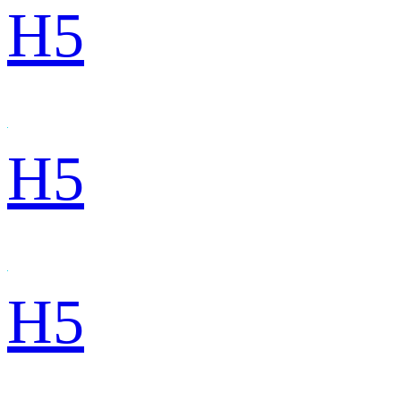
H5
H5
H5