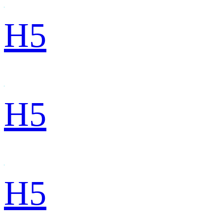
H5
H5
H5