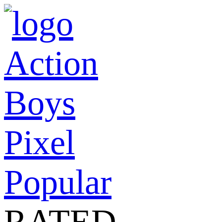
Action
Boys
Pixel
Popular
RATED