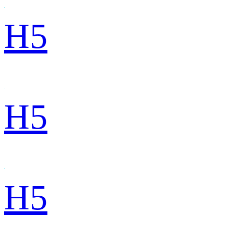
H5
H5
H5