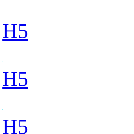
H5
H5
H5