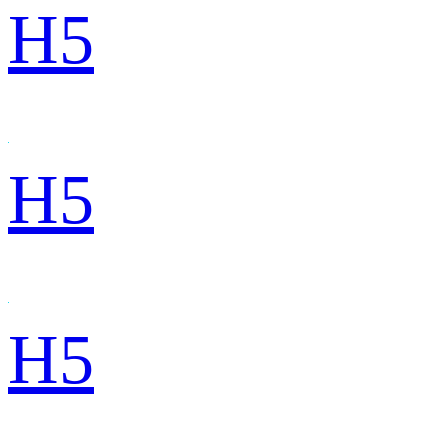
H5
H5
H5