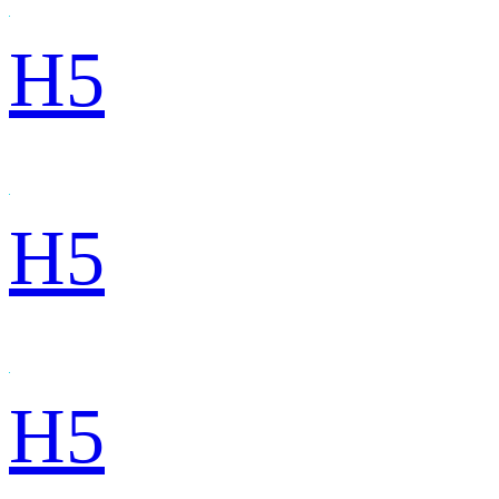
H5
H5
H5