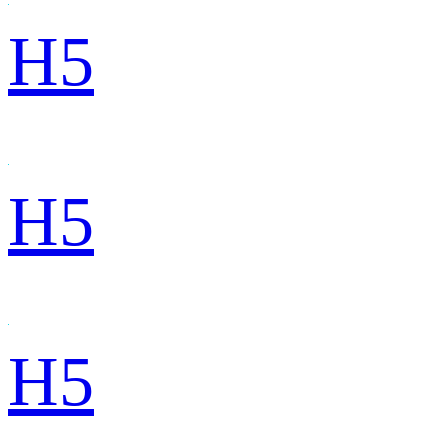
H5
H5
H5