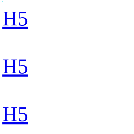
H5
H5
H5