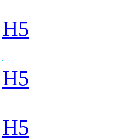
H5
H5
H5