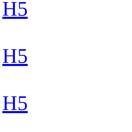
H5
H5
H5