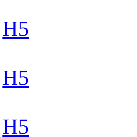
H5
H5
H5