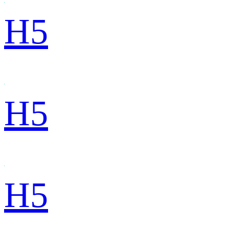
H5
H5
H5