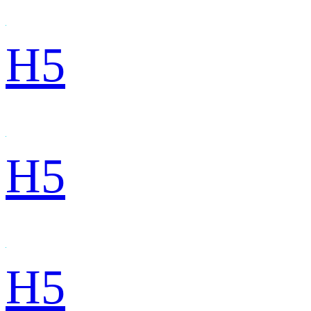
H5
H5
H5