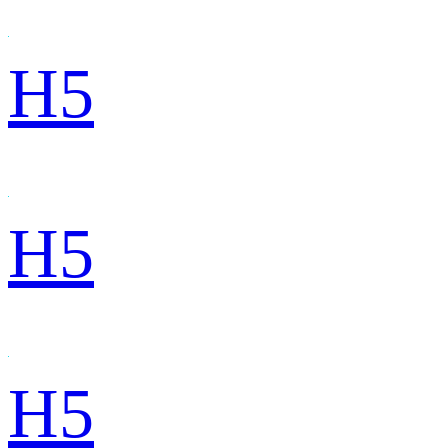
H5
H5
H5