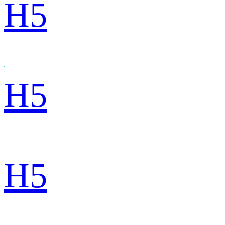
H5
H5
H5