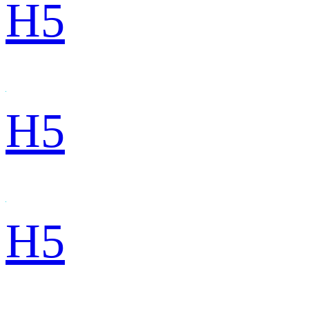
H5
H5
H5