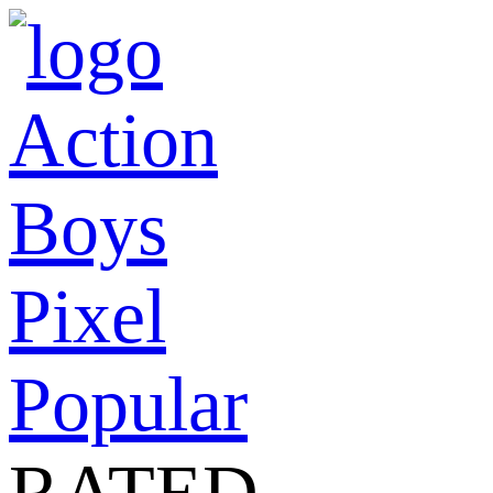
Action
Boys
Pixel
Popular
RATED