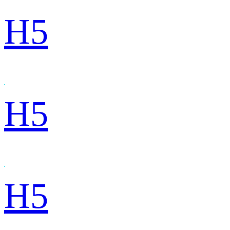
H5
H5
H5