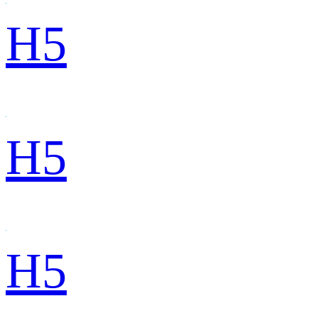
H5
H5
H5