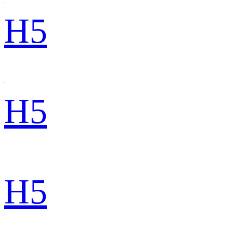
H5
H5
H5