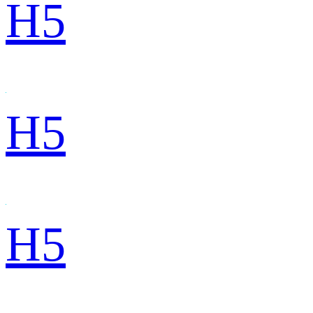
H5
H5
H5