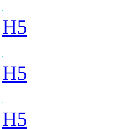
H5
H5
H5