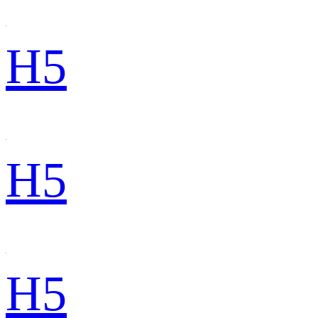
H5
H5
H5