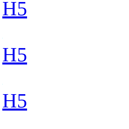
H5
H5
H5