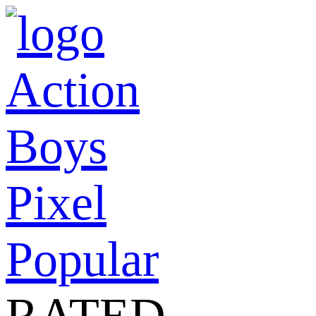
Action
Boys
Pixel
Popular
RATED