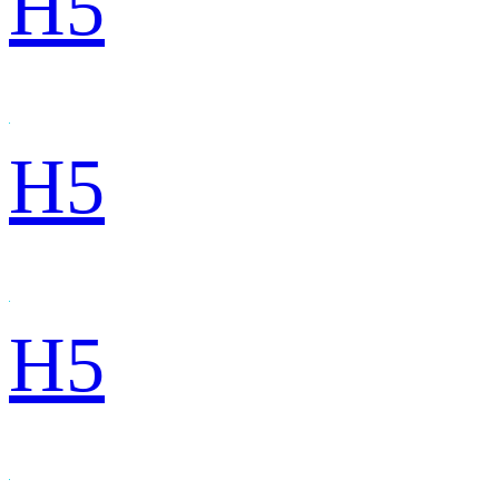
H5
H5
H5