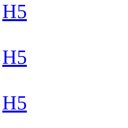
H5
H5
H5