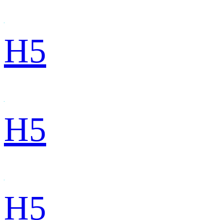
H5
H5
H5