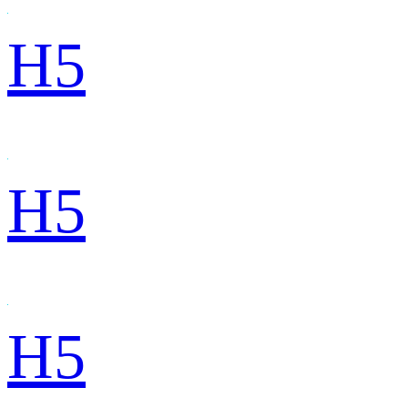
H5
H5
H5