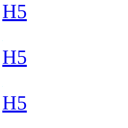
H5
H5
H5