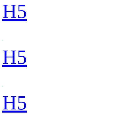
H5
H5
H5