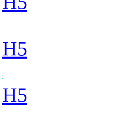
H5
H5
H5