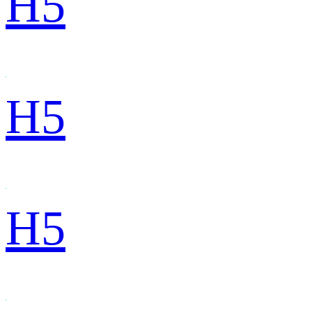
H5
H5
H5