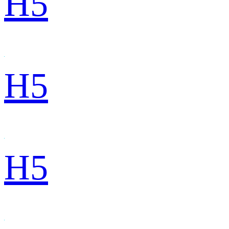
H5
H5
H5