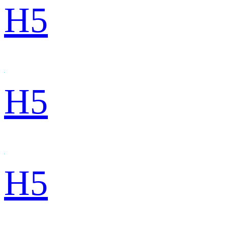
H5
H5
H5