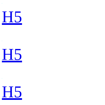
H5
H5
H5