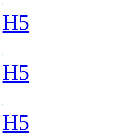
H5
H5
H5