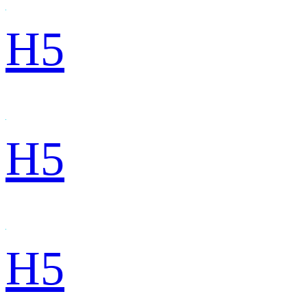
H5
H5
H5