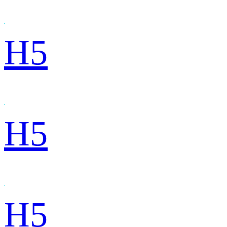
H5
H5
H5