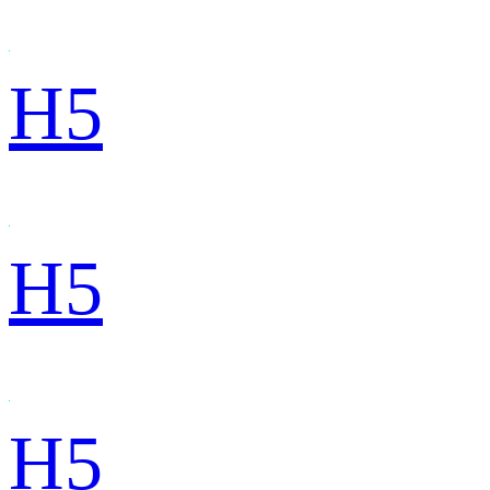
H5
H5
H5