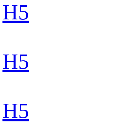
H5
H5
H5