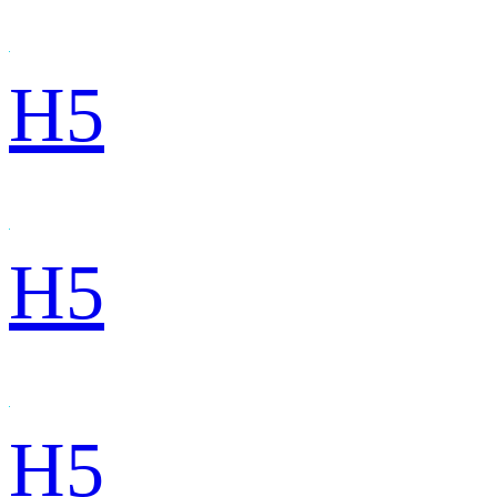
H5
H5
H5