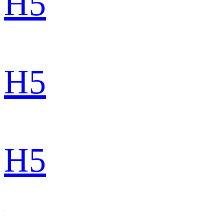
H5
H5
H5