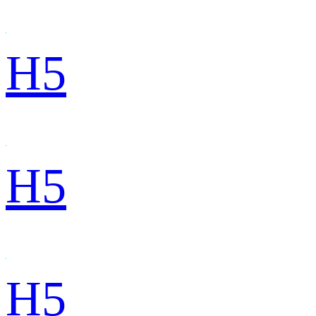
H5
H5
H5