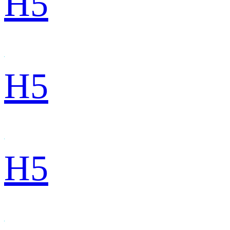
H5
H5
H5