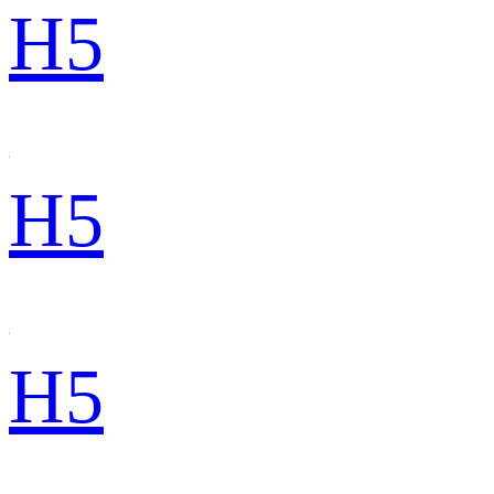
H5
H5
H5