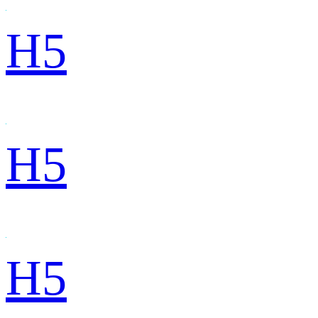
H5
H5
H5