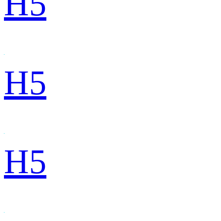
H5
H5
H5