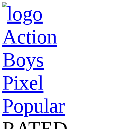
Action
Boys
Pixel
Popular
RATED