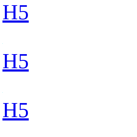
H5
H5
H5