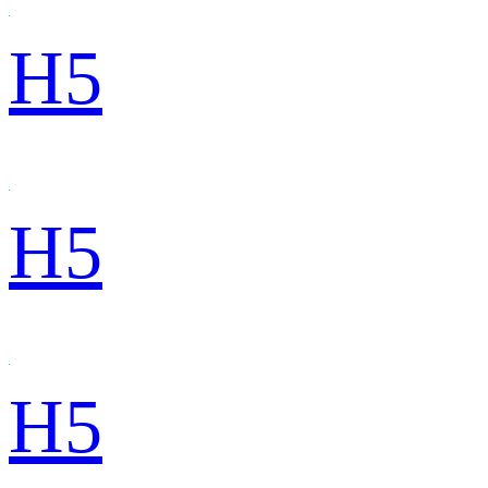
H5
H5
H5