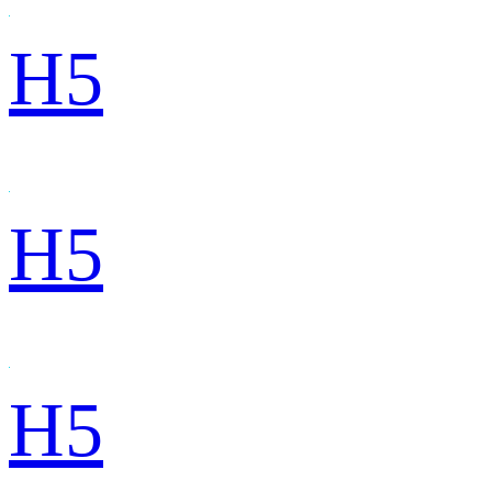
H5
H5
H5