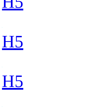
H5
H5
H5