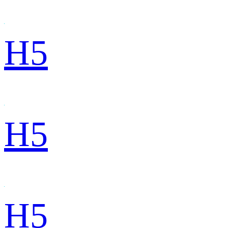
H5
H5
H5