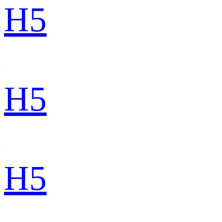
H5
H5
H5