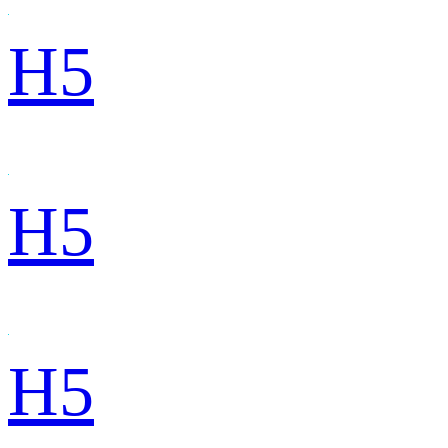
H5
H5
H5