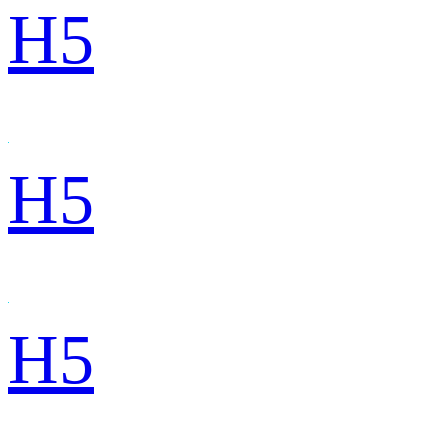
H5
H5
H5