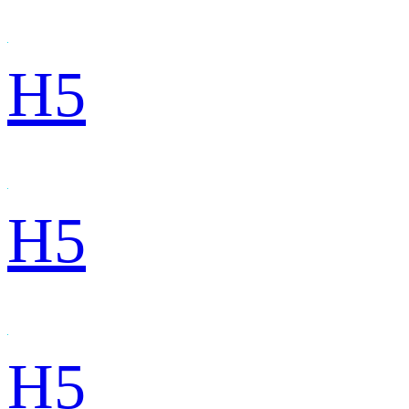
H5
H5
H5