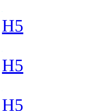
H5
H5
H5