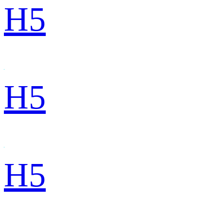
H5
H5
H5