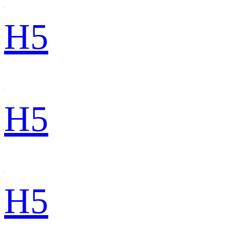
H5
H5
H5