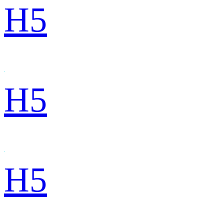
H5
H5
H5