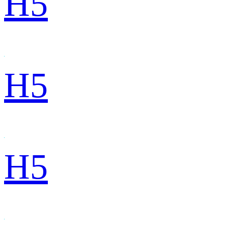
H5
H5
H5