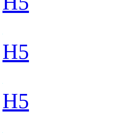
H5
H5
H5