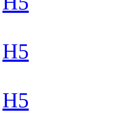
H5
H5
H5