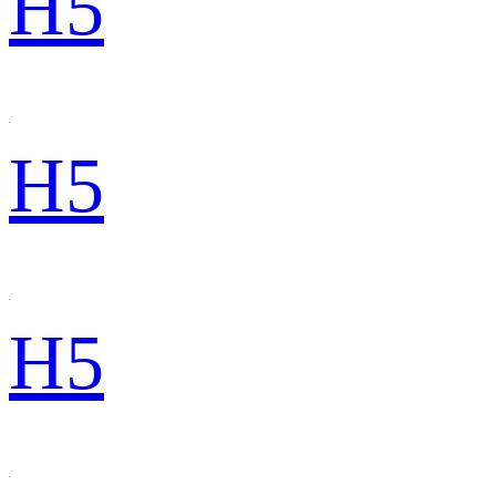
H5
H5
H5