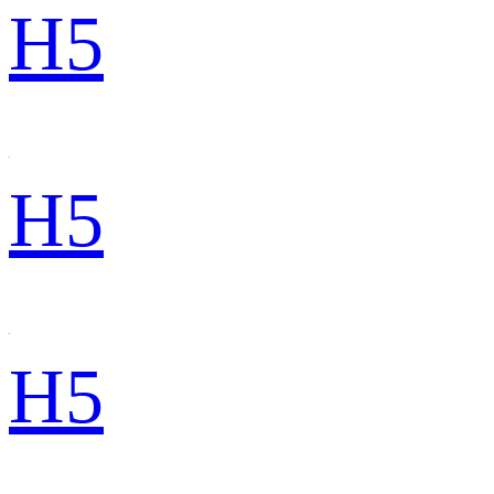
H5
H5
H5