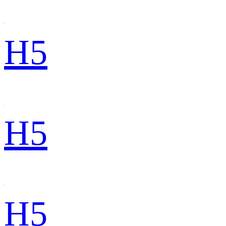
H5
H5
H5