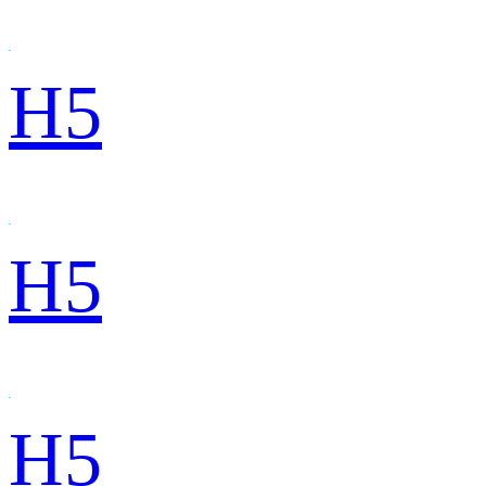
H5
H5
H5