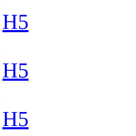
H5
H5
H5