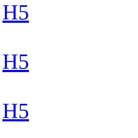
H5
H5
H5