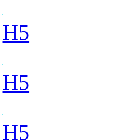
H5
H5
H5