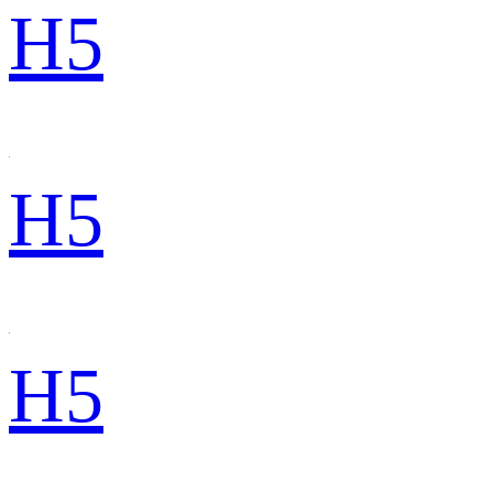
H5
H5
H5