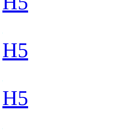
H5
H5
H5