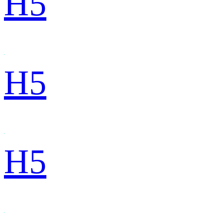
H5
H5
H5