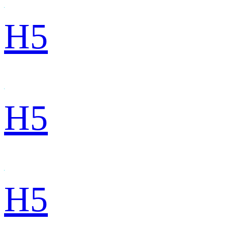
H5
H5
H5