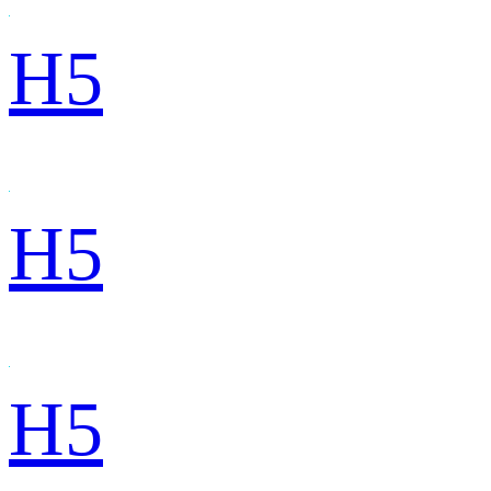
H5
H5
H5