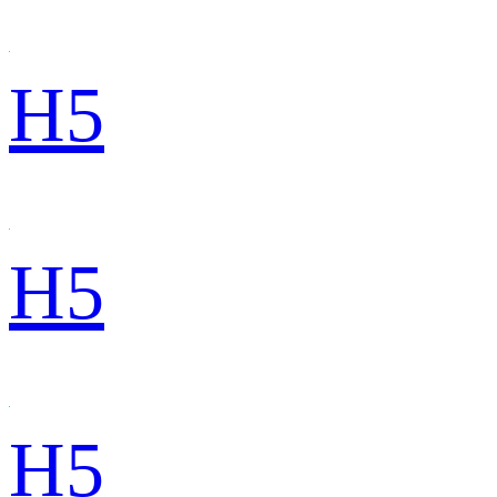
H5
H5
H5