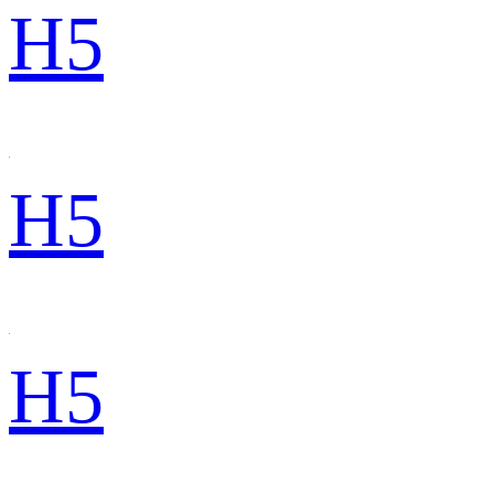
H5
H5
H5