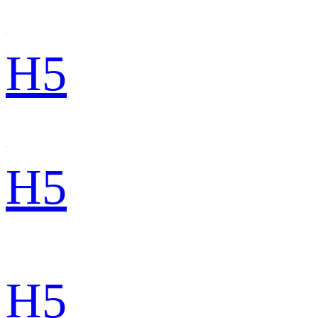
H5
H5
H5