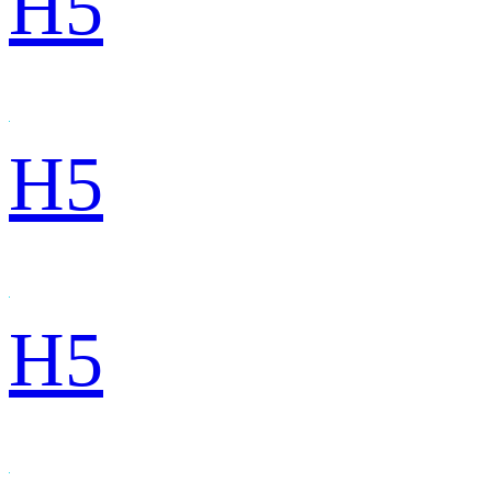
H5
H5
H5