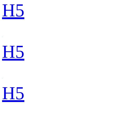
H5
H5
H5