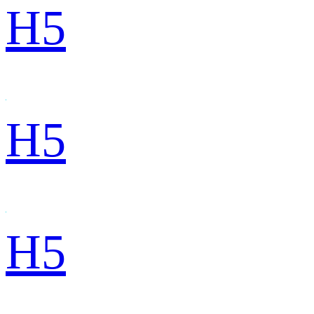
H5
H5
H5