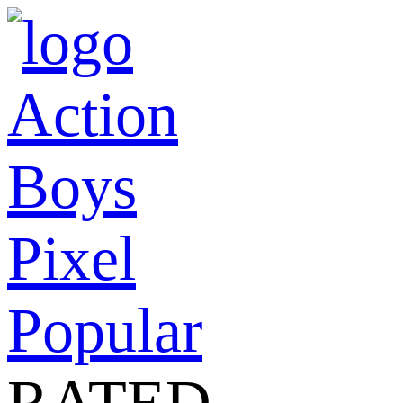
Action
Boys
Pixel
Popular
RATED