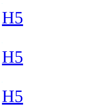
H5
H5
H5