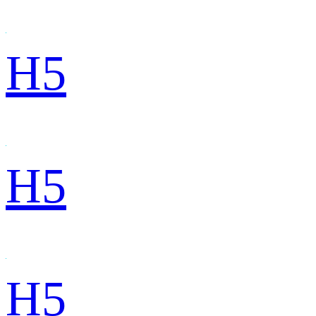
H5
H5
H5