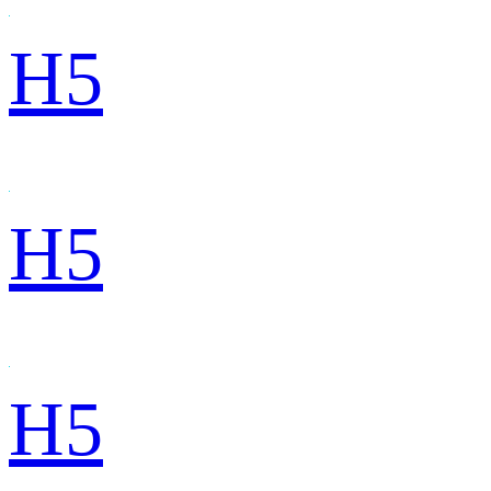
H5
H5
H5