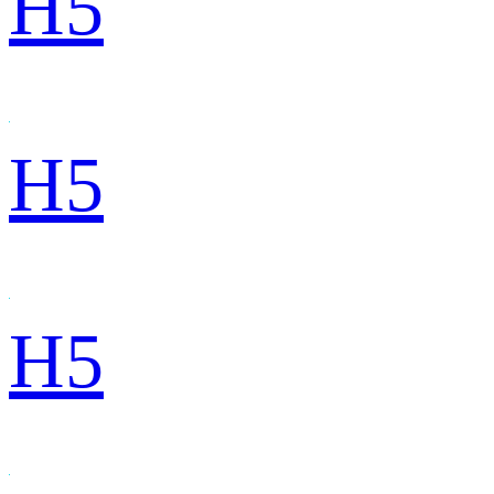
H5
H5
H5