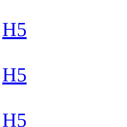
H5
H5
H5