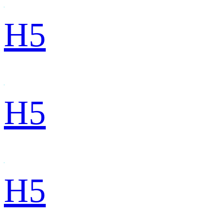
H5
H5
H5