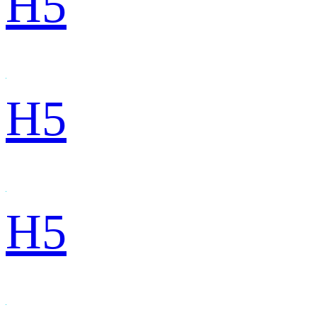
H5
H5
H5