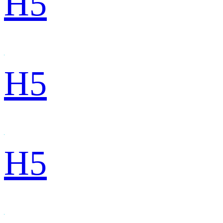
H5
H5
H5