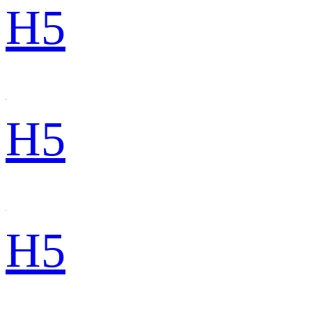
H5
H5
H5