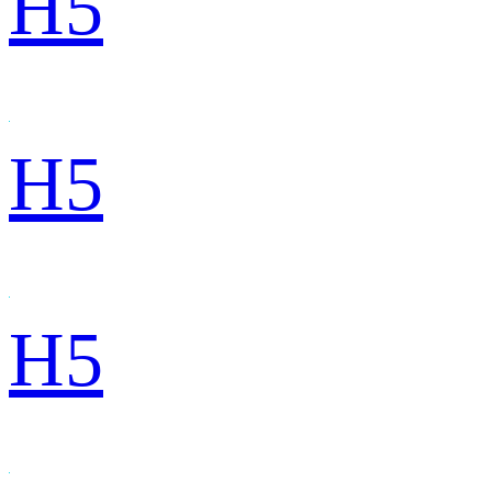
H5
H5
H5