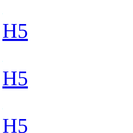
H5
H5
H5