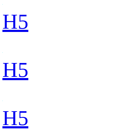
H5
H5
H5