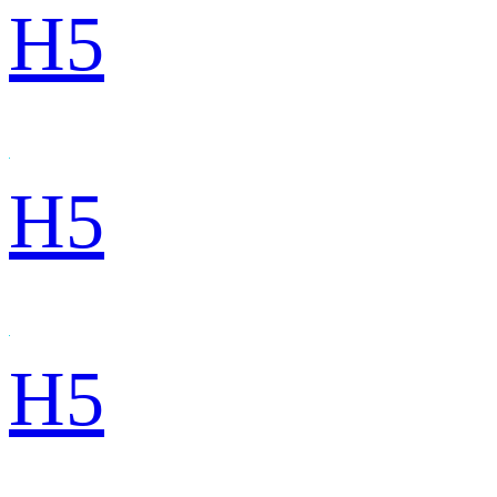
H5
H5
H5