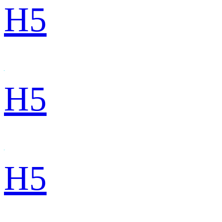
H5
H5
H5