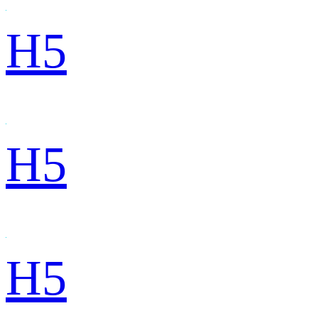
H5
H5
H5