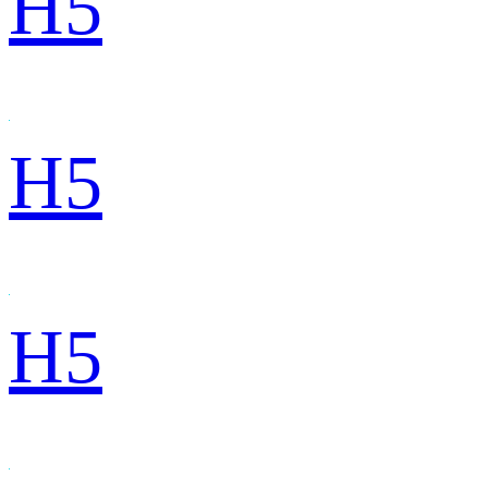
H5
H5
H5