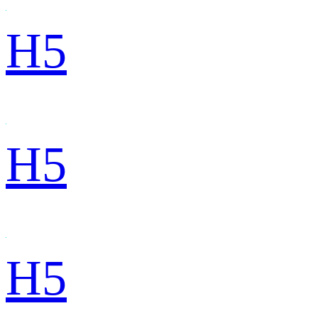
H5
H5
H5