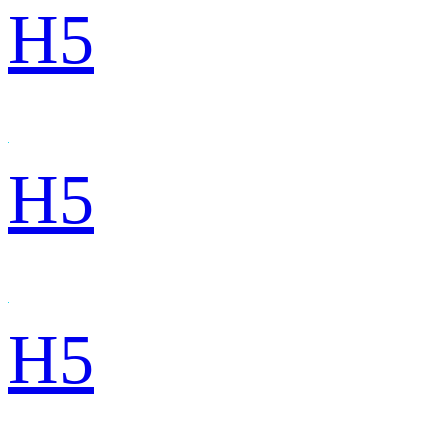
H5
H5
H5