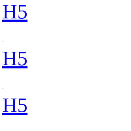
H5
H5
H5