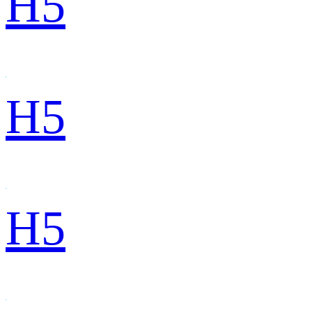
H5
H5
H5