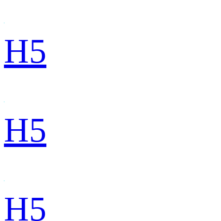
H5
H5
H5