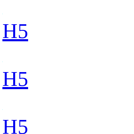
H5
H5
H5