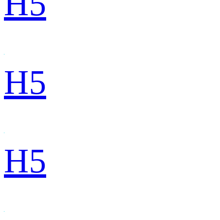
H5
H5
H5