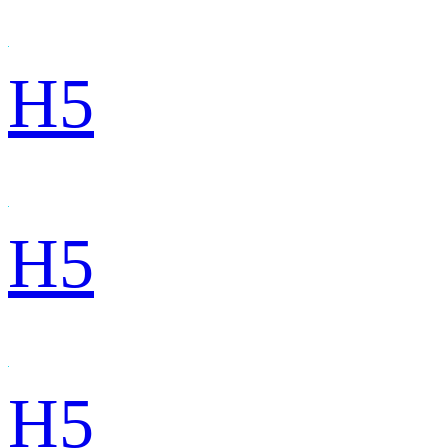
H5
H5
H5