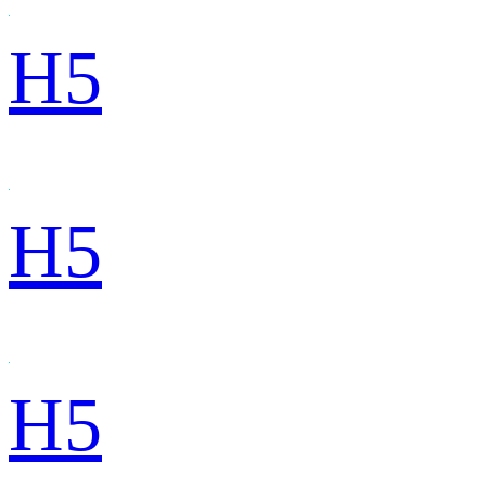
H5
H5
H5