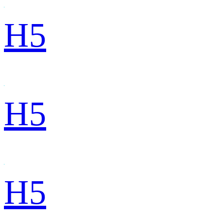
H5
H5
H5