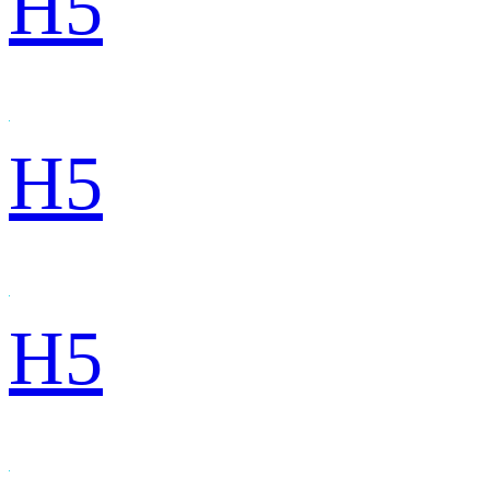
H5
H5
H5