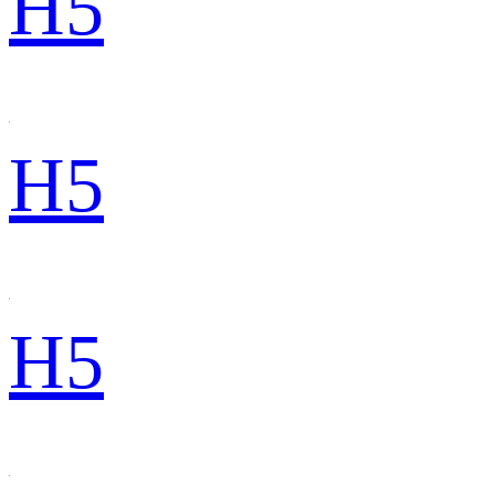
H5
H5
H5