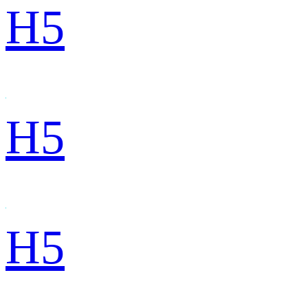
H5
H5
H5