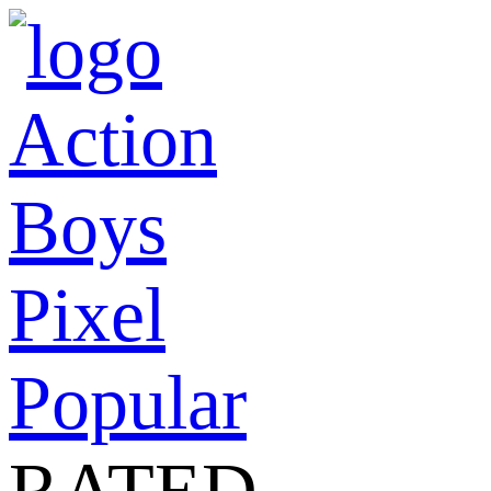
Action
Boys
Pixel
Popular
RATED