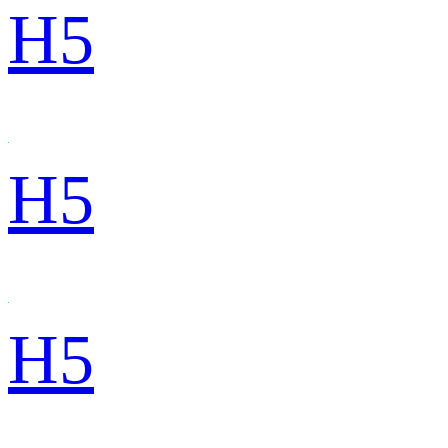
H5
H5
H5