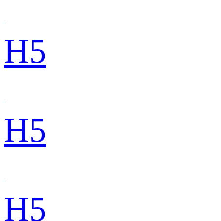
H5
H5
H5