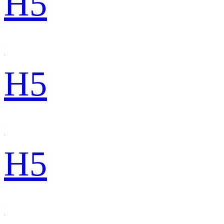
H5
H5
H5