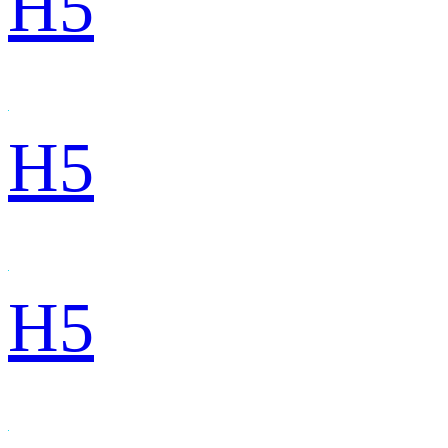
H5
H5
H5