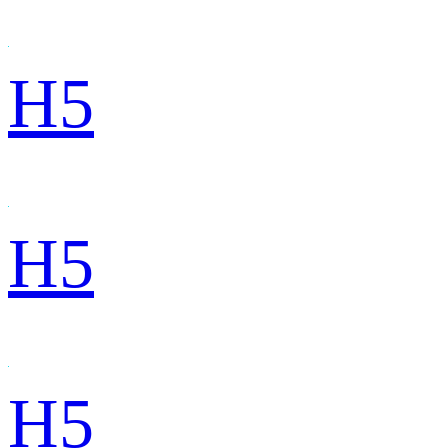
H5
H5
H5