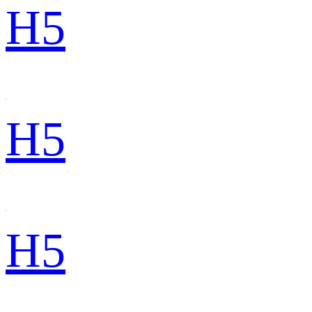
H5
H5
H5