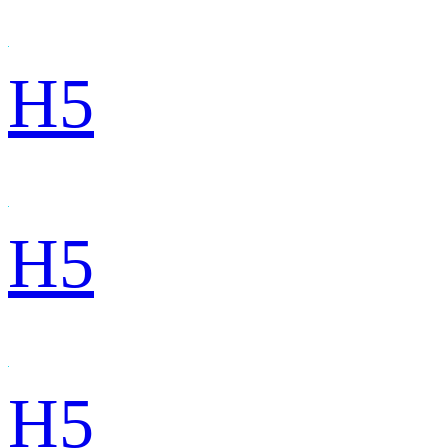
H5
H5
H5