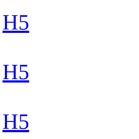
H5
H5
H5