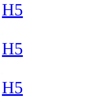
H5
H5
H5