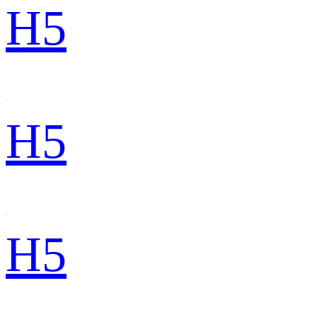
H5
H5
H5