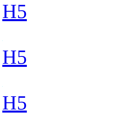
H5
H5
H5