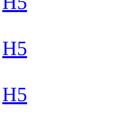
H5
H5
H5