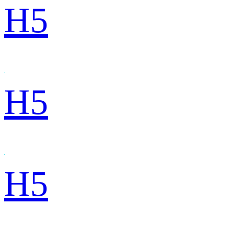
H5
H5
H5