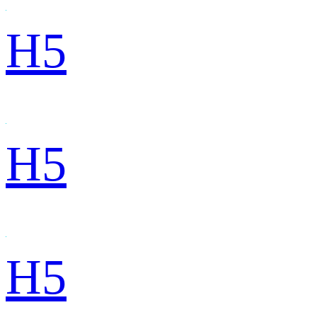
H5
H5
H5