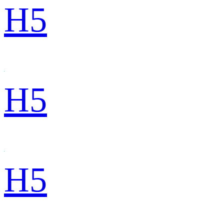
H5
H5
H5