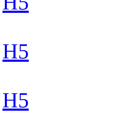
H5
H5
H5