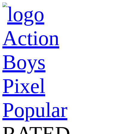
Action
Boys
Pixel
Popular
RATED