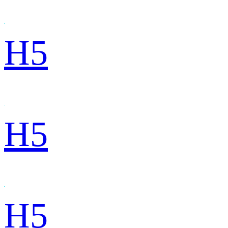
H5
H5
H5