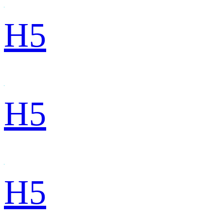
H5
H5
H5