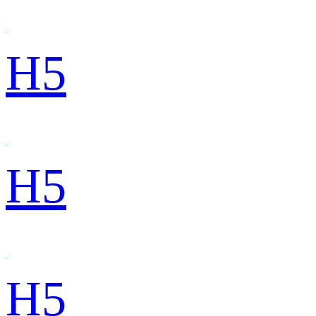
H5
H5
H5