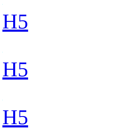
H5
H5
H5