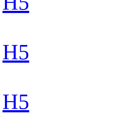
H5
H5
H5