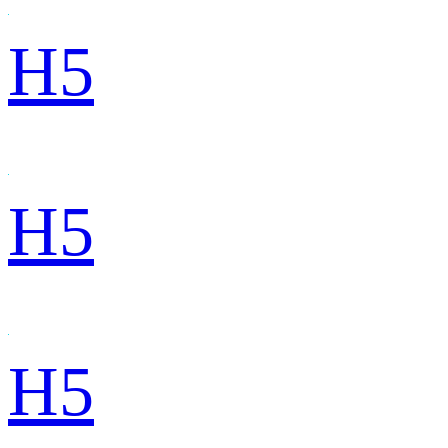
H5
H5
H5