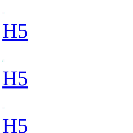
H5
H5
H5