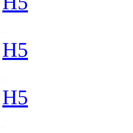
H5
H5
H5