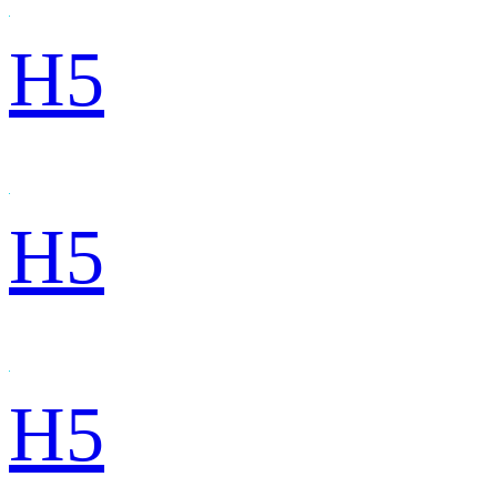
H5
H5
H5