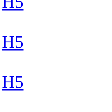
H5
H5
H5