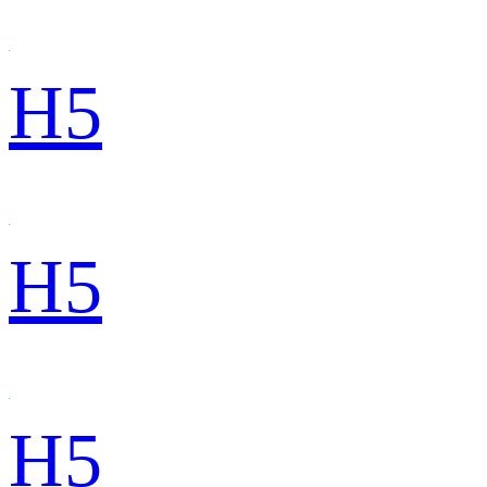
H5
H5
H5