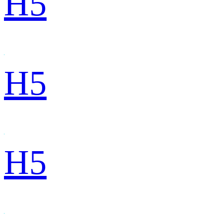
H5
H5
H5