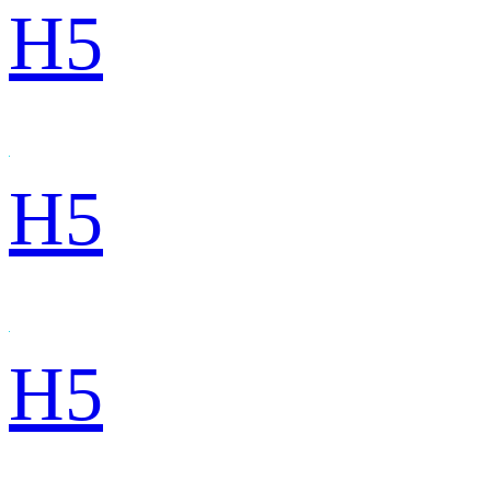
H5
H5
H5