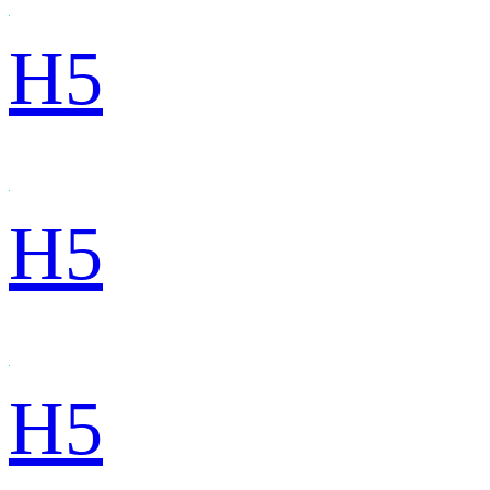
H5
H5
H5