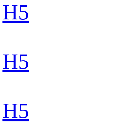
H5
H5
H5