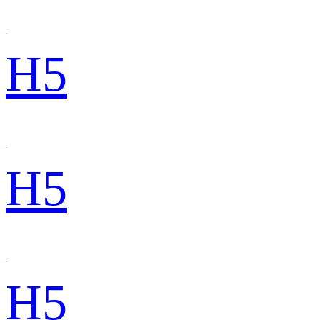
H5
H5
H5