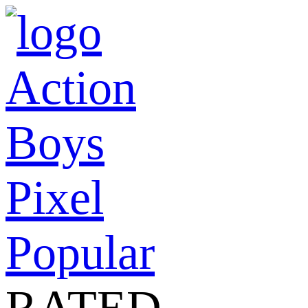
Action
Boys
Pixel
Popular
RATED