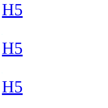
H5
H5
H5