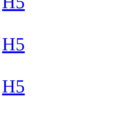
H5
H5
H5