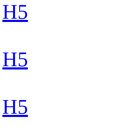
H5
H5
H5