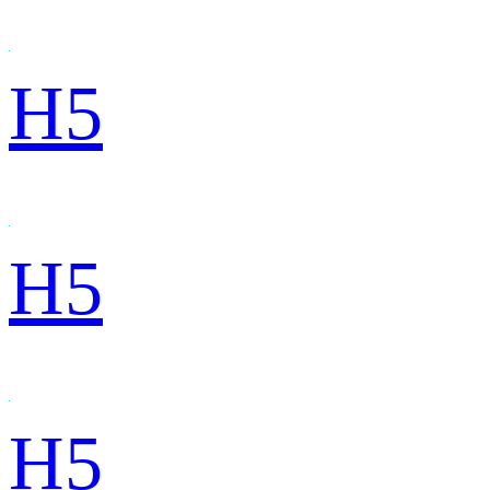
H5
H5
H5