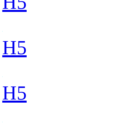
H5
H5
H5