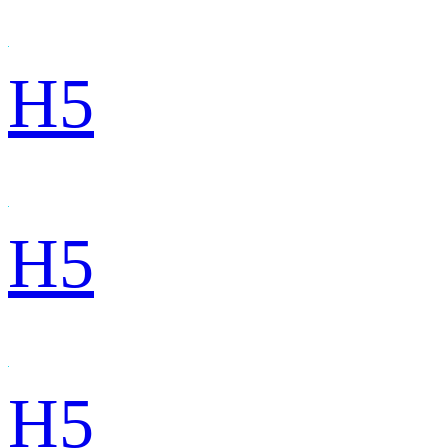
H5
H5
H5