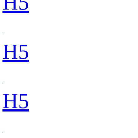
H5
H5
H5