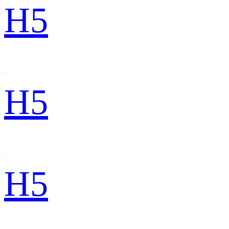
H5
H5
H5