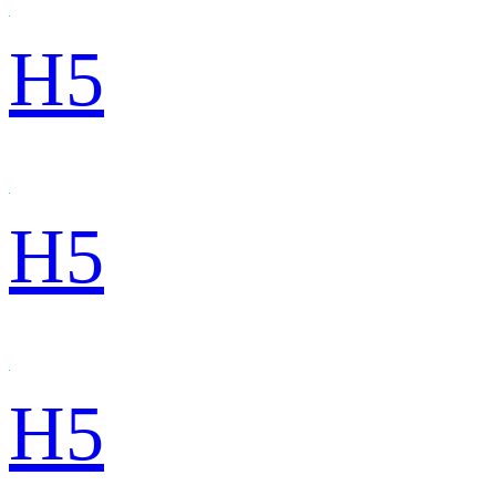
H5
H5
H5