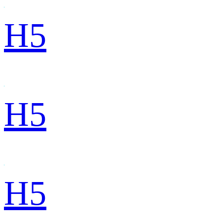
H5
H5
H5