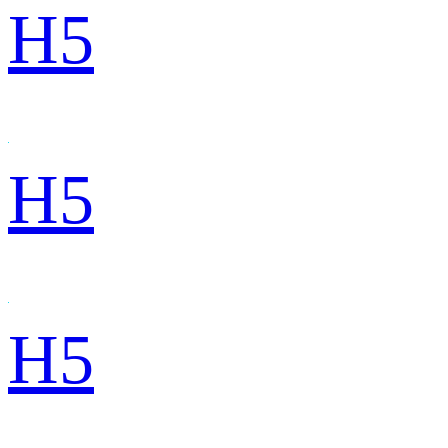
H5
H5
H5