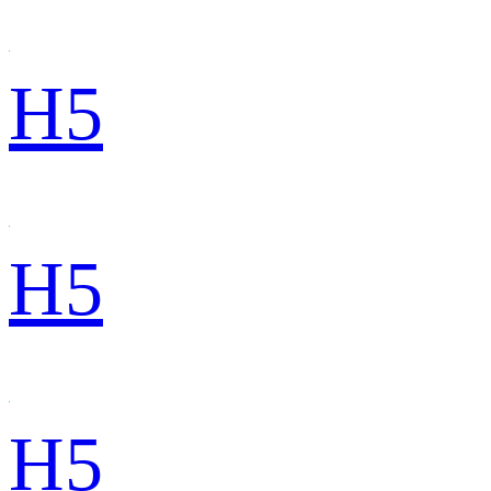
H5
H5
H5