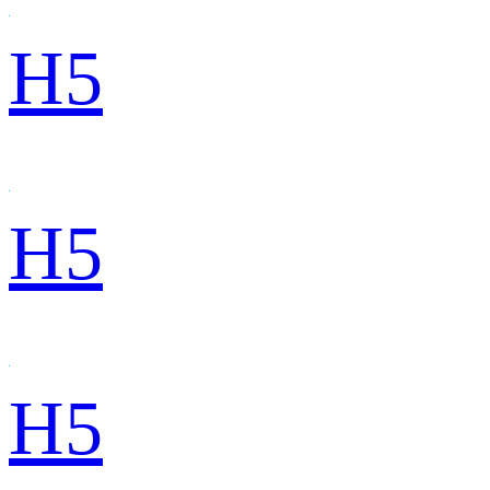
H5
H5
H5