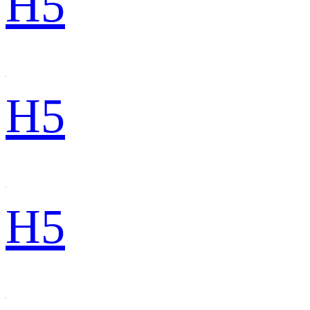
H5
H5
H5