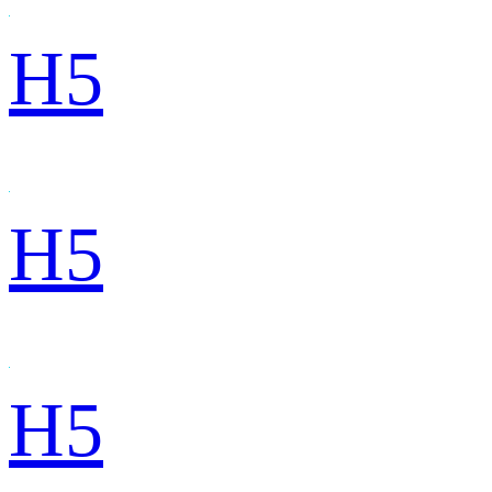
H5
H5
H5