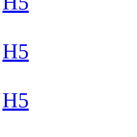
H5
H5
H5