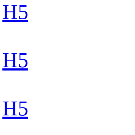
H5
H5
H5