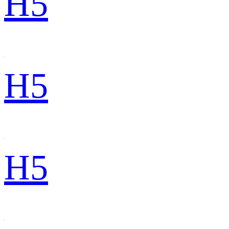
H5
H5
H5