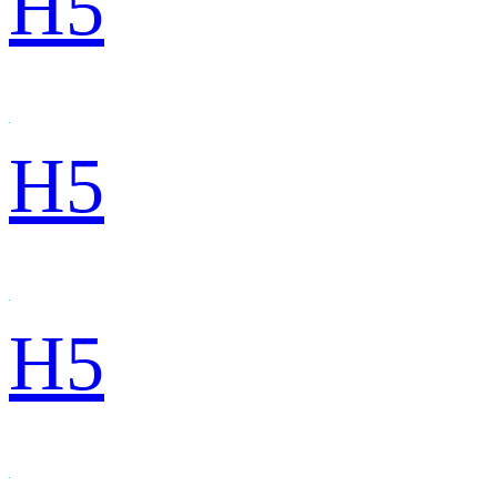
H5
H5
H5