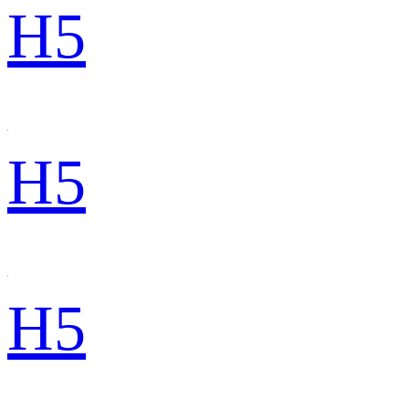
H5
H5
H5