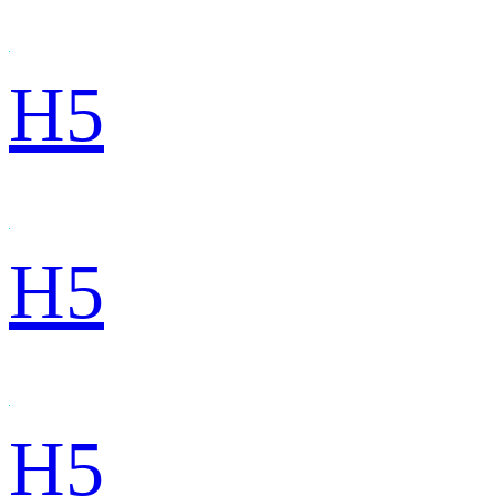
H5
H5
H5