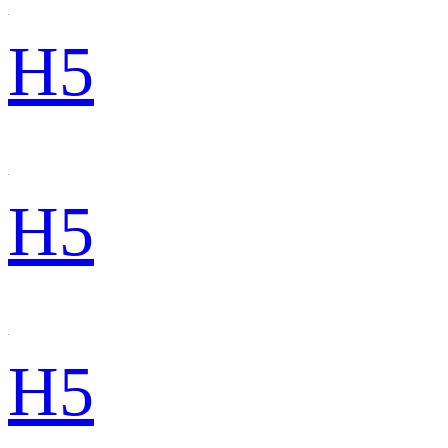
H5
H5
H5