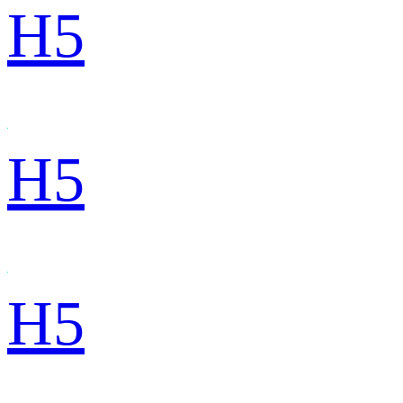
H5
H5
H5