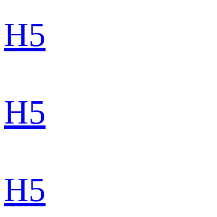
H5
H5
H5