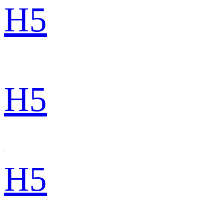
H5
H5
H5