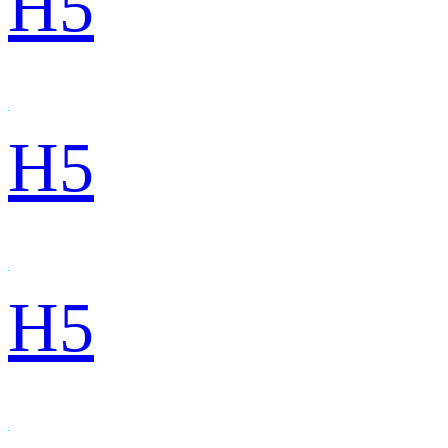
H5
H5
H5