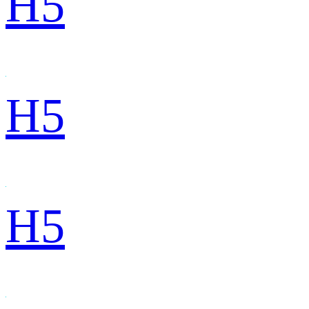
H5
H5
H5