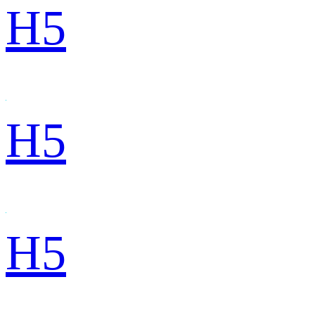
H5
H5
H5