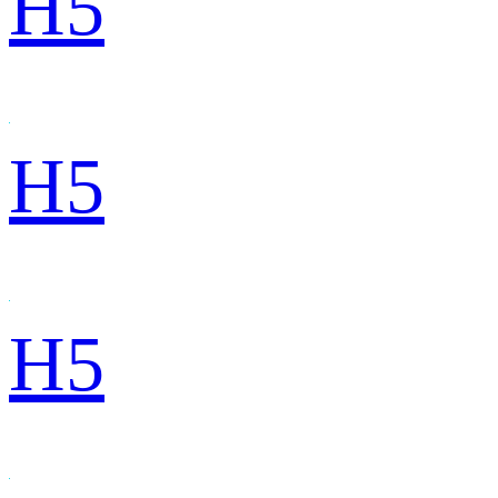
H5
H5
H5