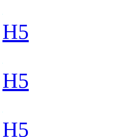
H5
H5
H5