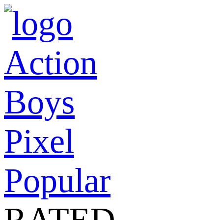
Action
Boys
Pixel
Popular
RATED