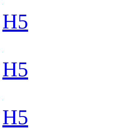
H5
H5
H5