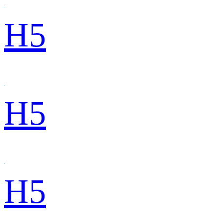
H5
H5
H5