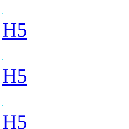
H5
H5
H5