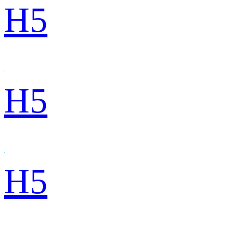
H5
H5
H5