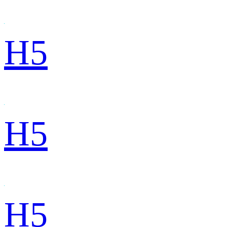
H5
H5
H5