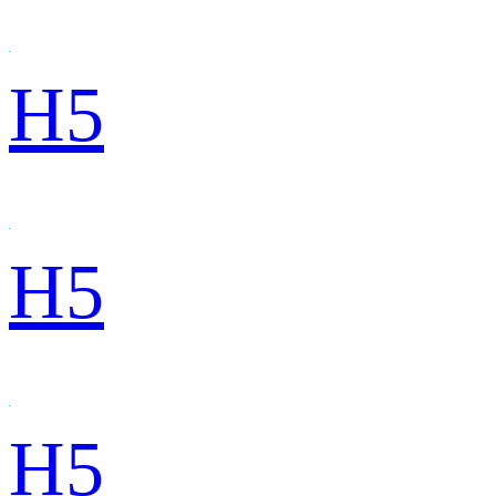
H5
H5
H5