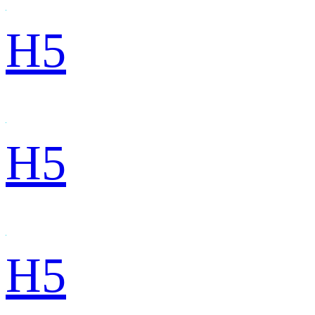
H5
H5
H5