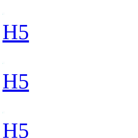
H5
H5
H5