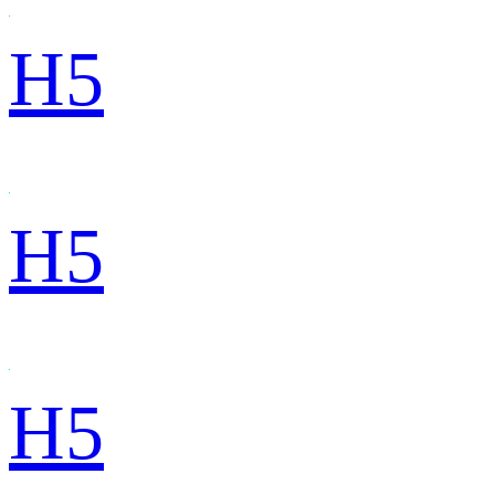
H5
H5
H5