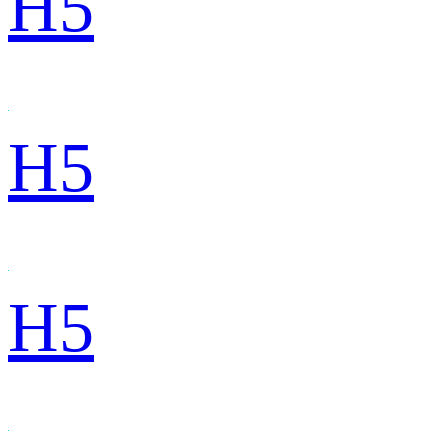
H5
H5
H5