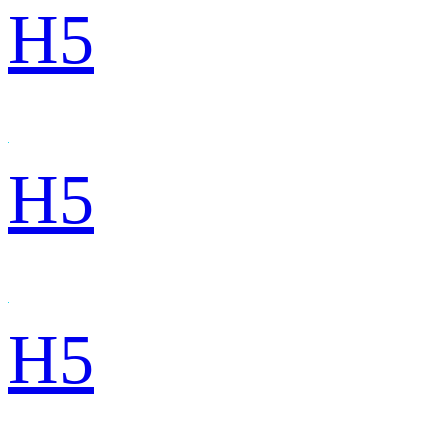
H5
H5
H5