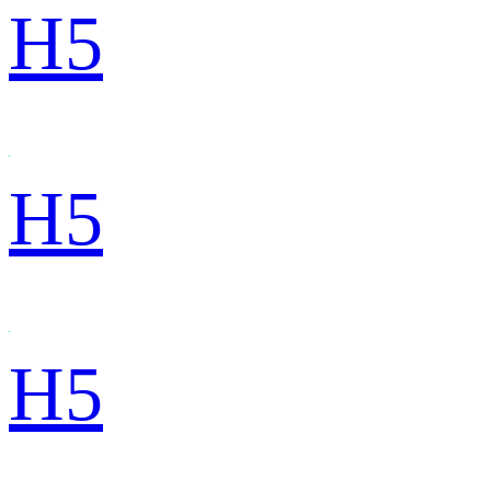
H5
H5
H5