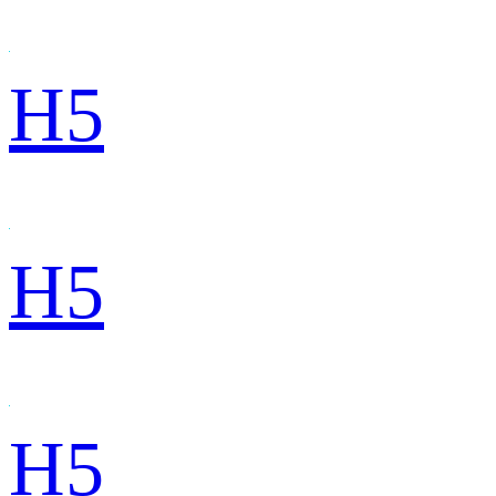
H5
H5
H5