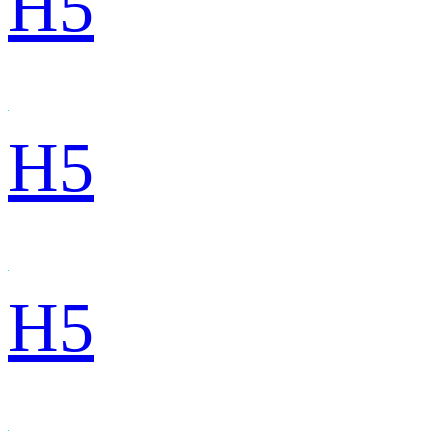
H5
H5
H5