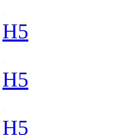
H5
H5
H5