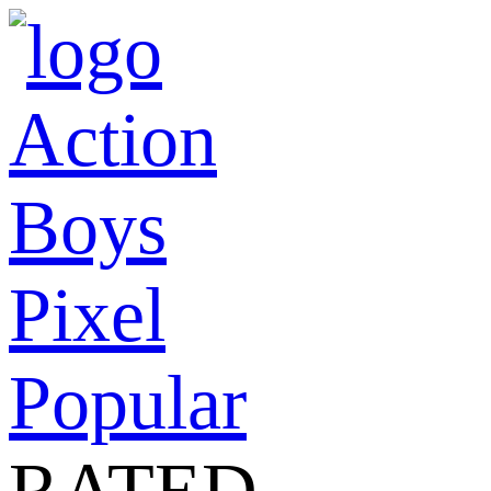
Action
Boys
Pixel
Popular
RATED