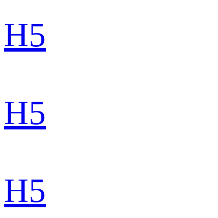
H5
H5
H5