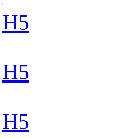
H5
H5
H5