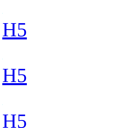
H5
H5
H5