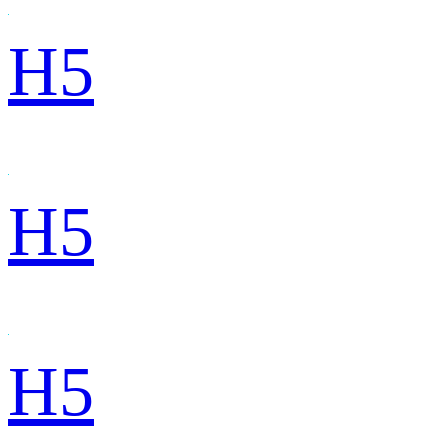
H5
H5
H5