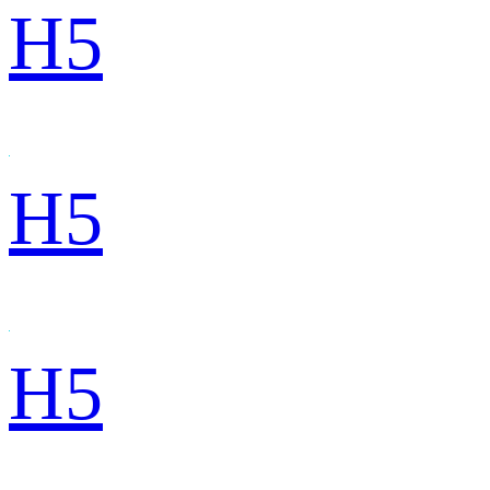
H5
H5
H5