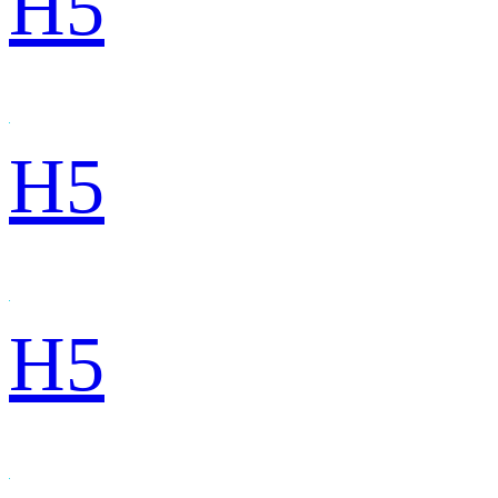
H5
H5
H5