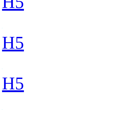
H5
H5
H5