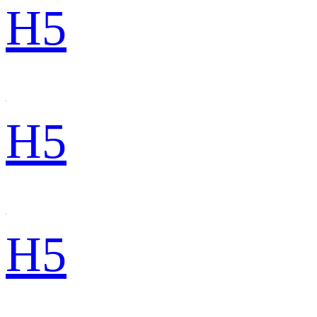
H5
H5
H5