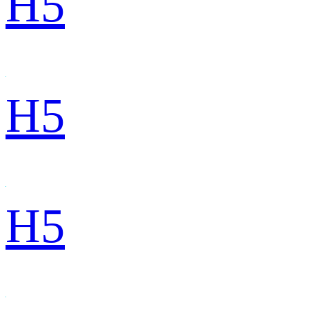
H5
H5
H5