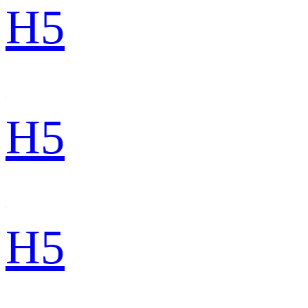
H5
H5
H5