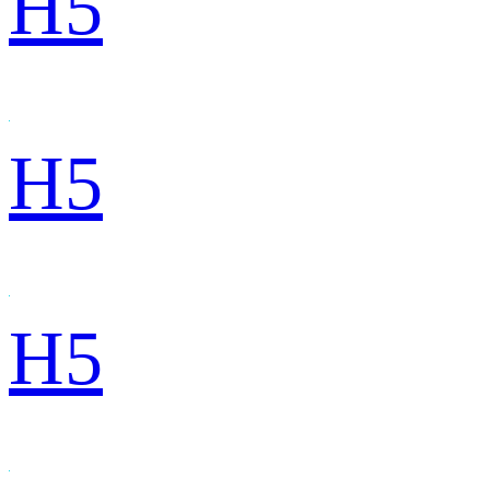
H5
H5
H5