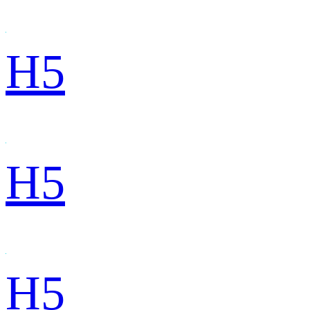
H5
H5
H5