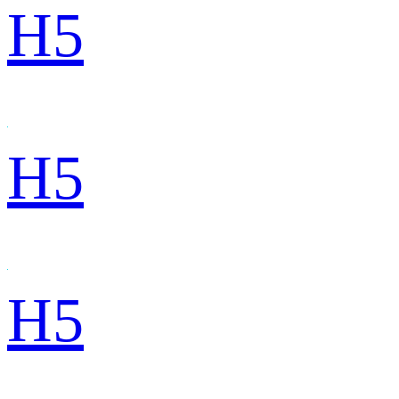
H5
H5
H5