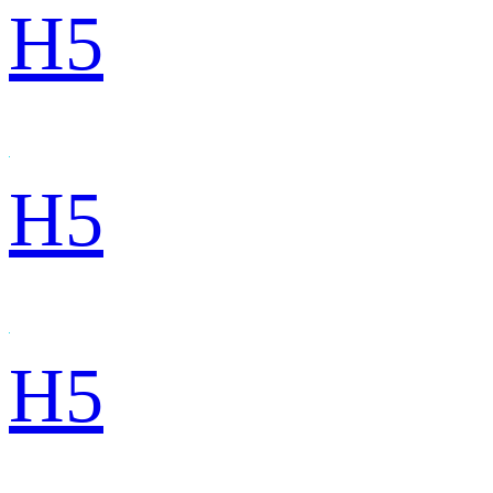
H5
H5
H5