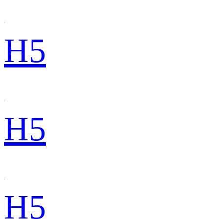
H5
H5
H5