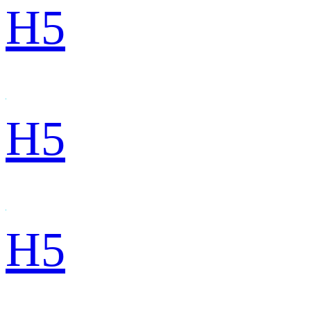
H5
H5
H5