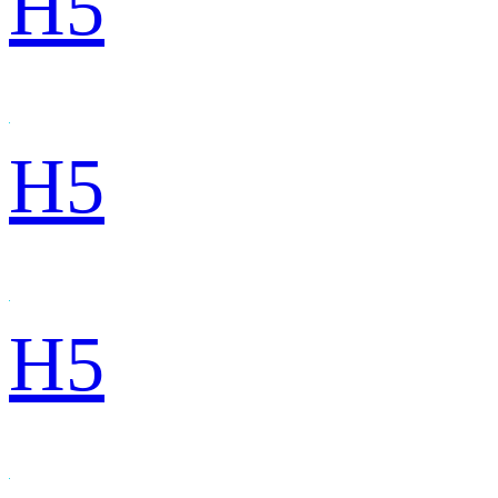
H5
H5
H5