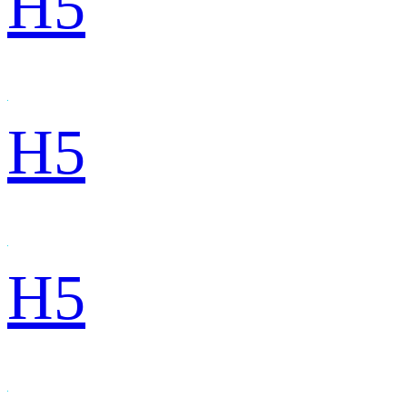
H5
H5
H5