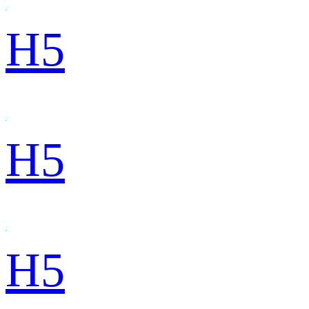
H5
H5
H5