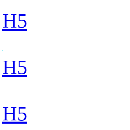
H5
H5
H5