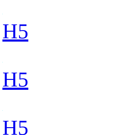
H5
H5
H5