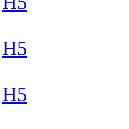
H5
H5
H5