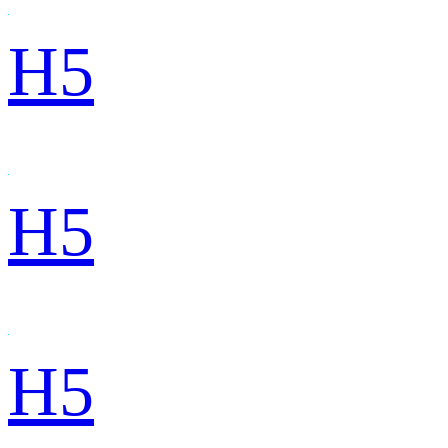
H5
H5
H5