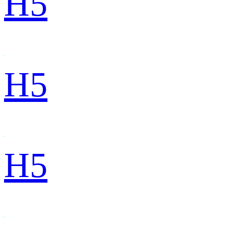
H5
H5
H5