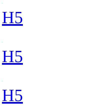
H5
H5
H5