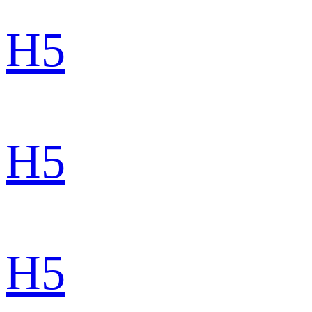
H5
H5
H5