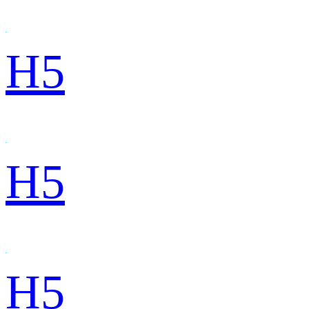
H5
H5
H5