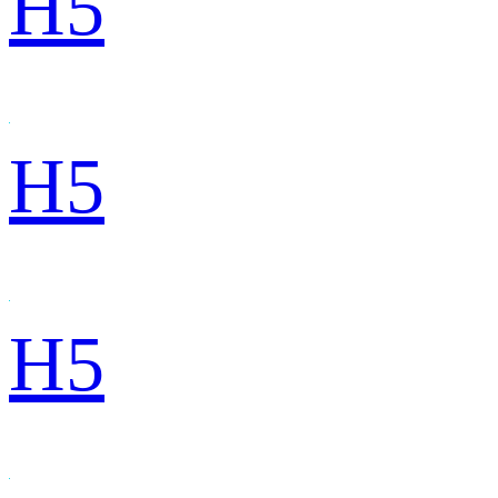
H5
H5
H5