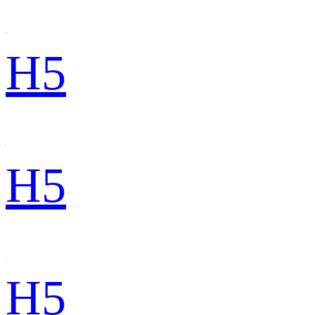
H5
H5
H5