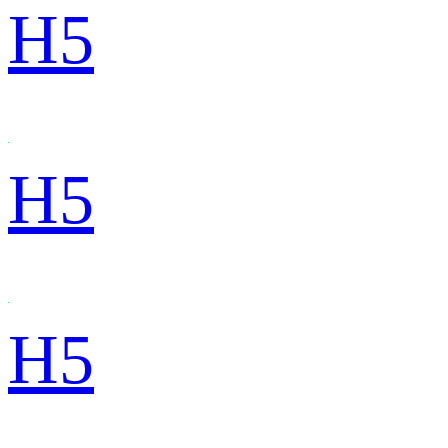
H5
H5
H5