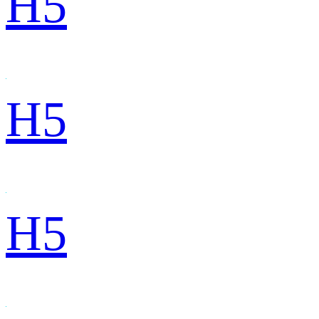
H5
H5
H5