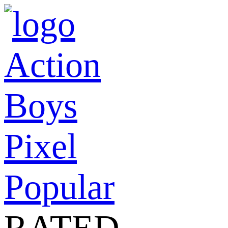
Action
Boys
Pixel
Popular
RATED