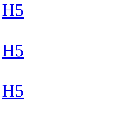
H5
H5
H5