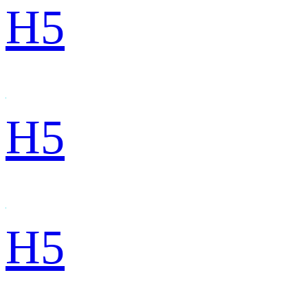
H5
H5
H5