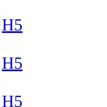
H5
H5
H5