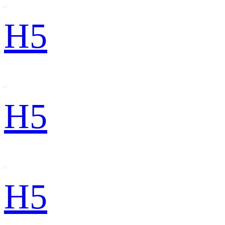
H5
H5
H5