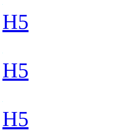
H5
H5
H5