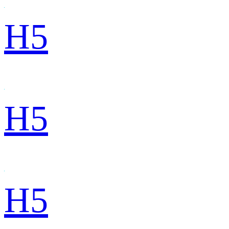
H5
H5
H5