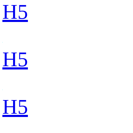
H5
H5
H5