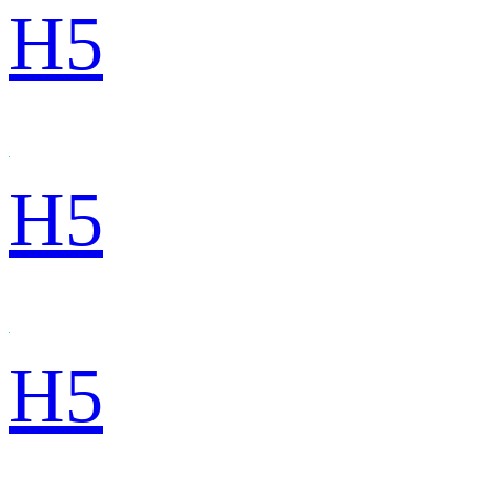
H5
H5
H5