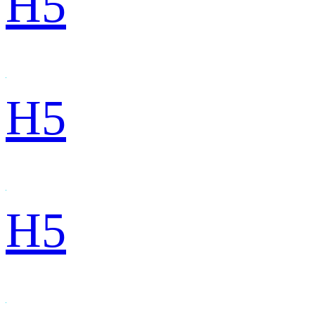
H5
H5
H5