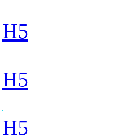
H5
H5
H5