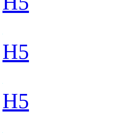
H5
H5
H5