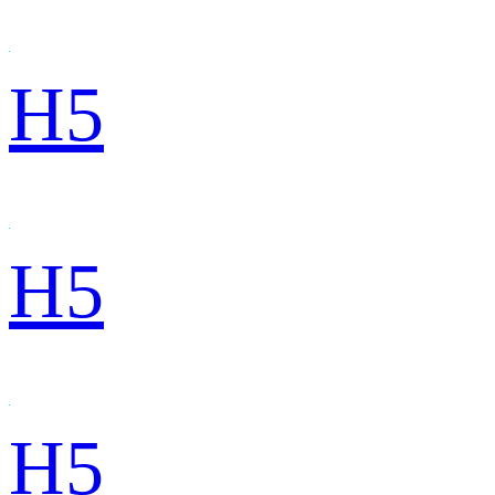
H5
H5
H5