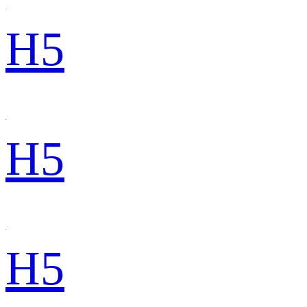
H5
H5
H5