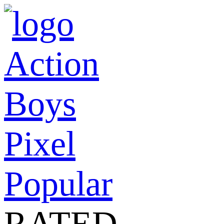
Action
Boys
Pixel
Popular
RATED