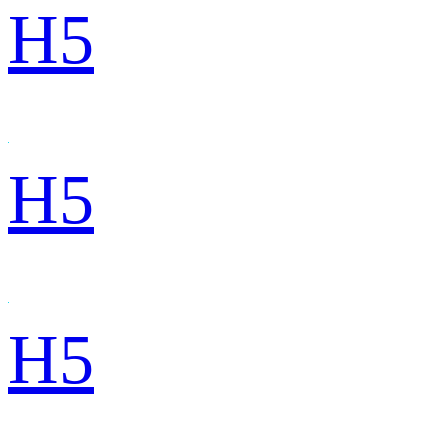
H5
H5
H5