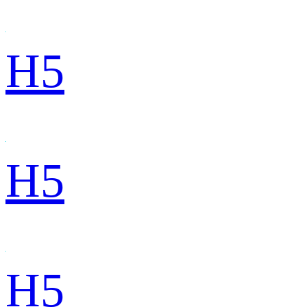
H5
H5
H5