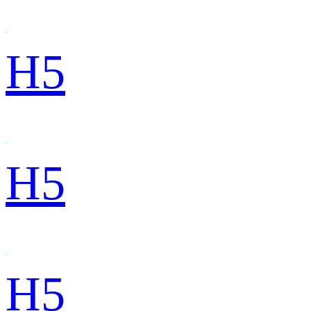
H5
H5
H5