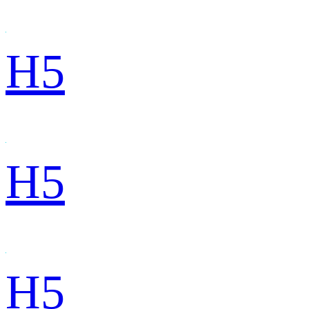
H5
H5
H5