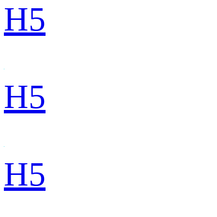
H5
H5
H5