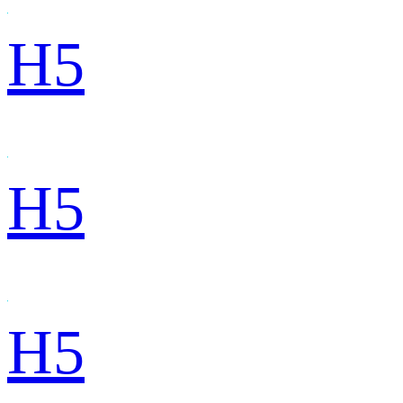
H5
H5
H5