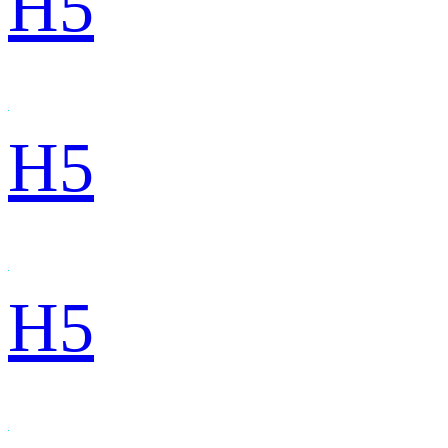
H5
H5
H5