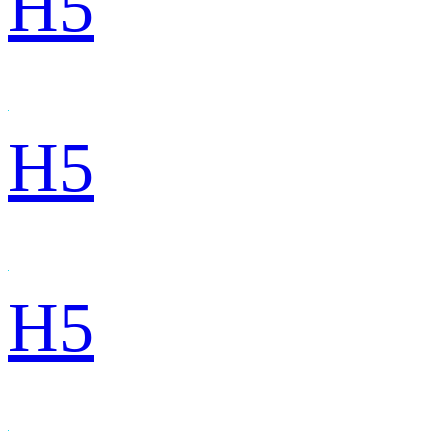
H5
H5
H5