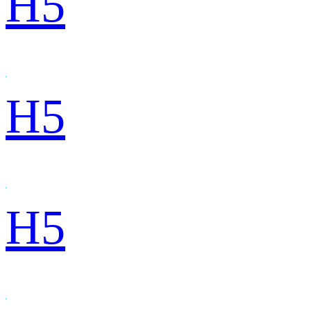
H5
H5
H5