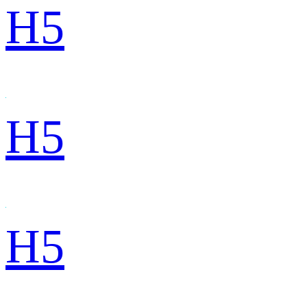
H5
H5
H5