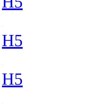
H5
H5
H5