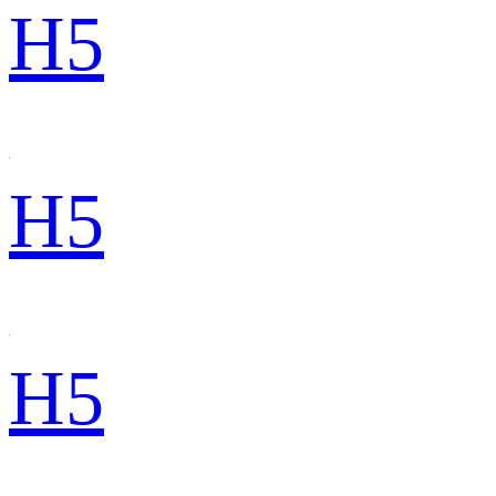
H5
H5
H5