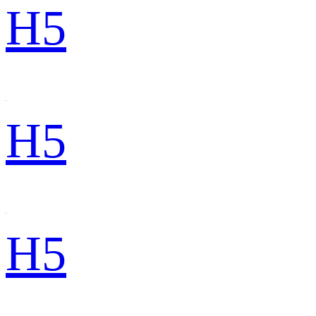
H5
H5
H5