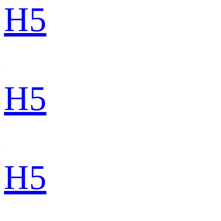
H5
H5
H5