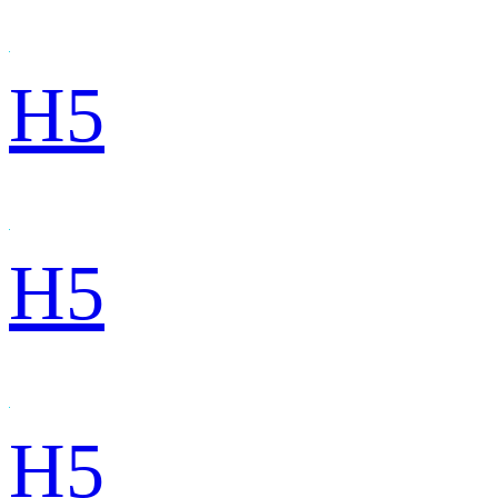
H5
H5
H5