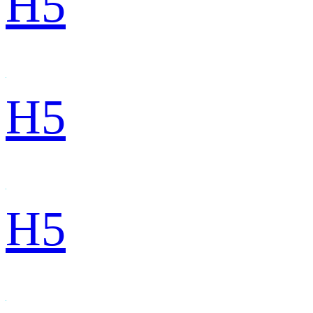
H5
H5
H5