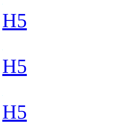
H5
H5
H5