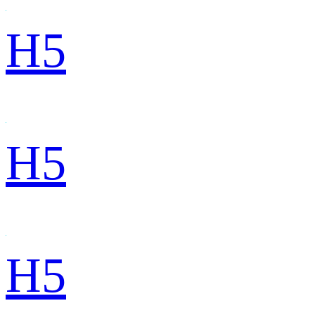
H5
H5
H5