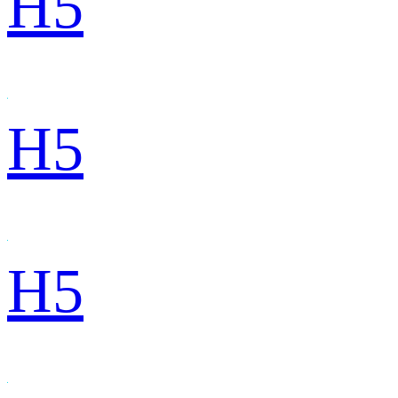
H5
H5
H5