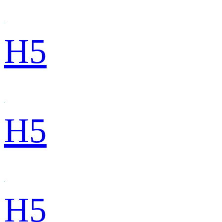
H5
H5
H5