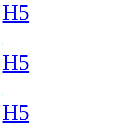
H5
H5
H5