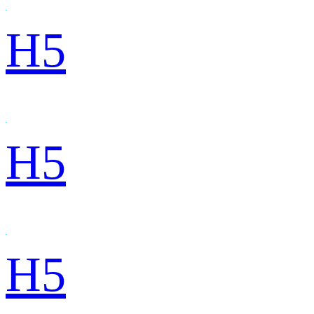
H5
H5
H5