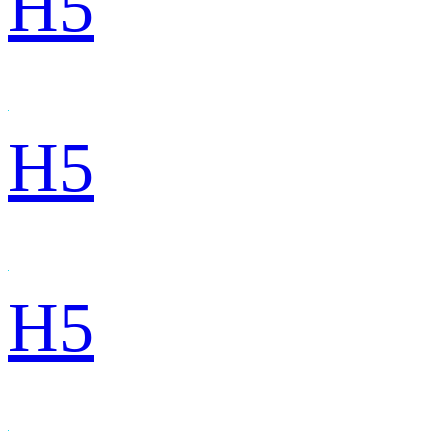
H5
H5
H5