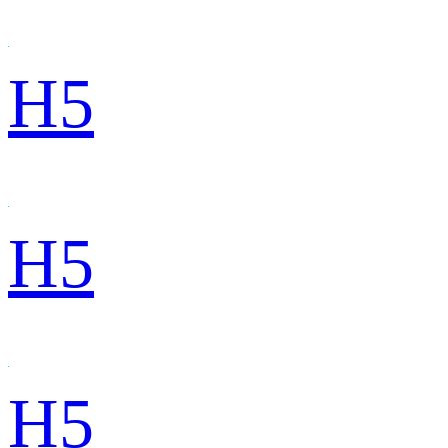
H5
H5
H5