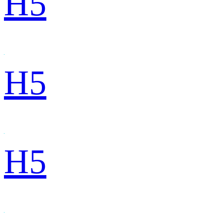
H5
H5
H5