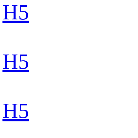
H5
H5
H5