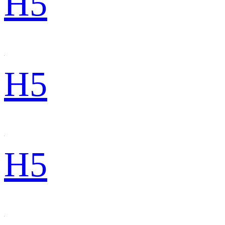
H5
H5
H5