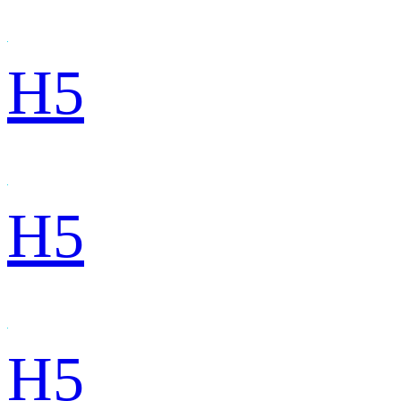
H5
H5
H5