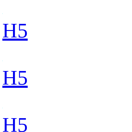
H5
H5
H5