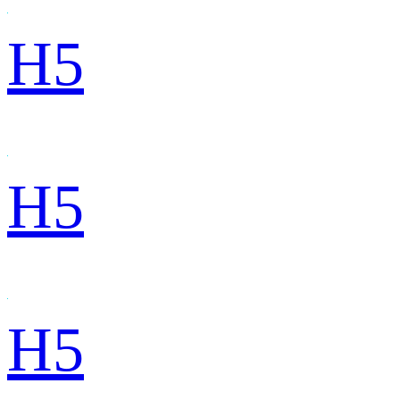
H5
H5
H5