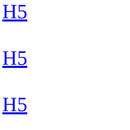
H5
H5
H5