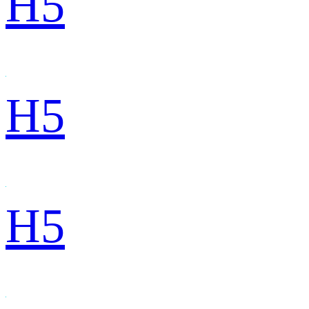
H5
H5
H5