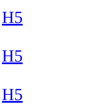
H5
H5
H5