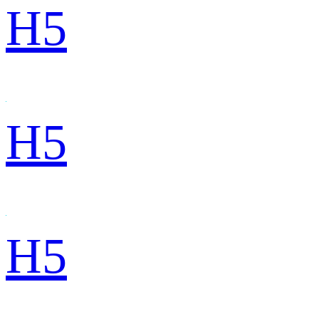
H5
H5
H5