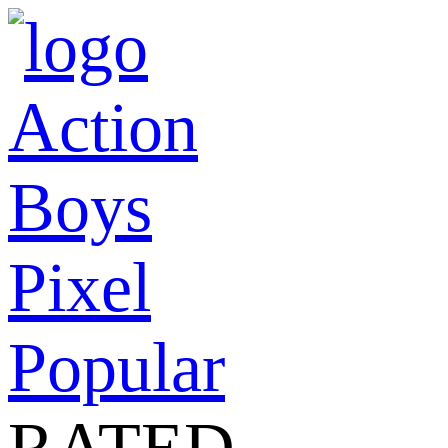
Action
Boys
Pixel
Popular
RATED