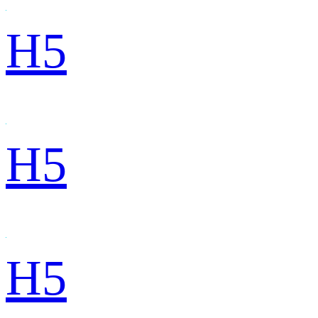
H5
H5
H5