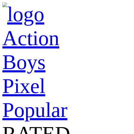
Action
Boys
Pixel
Popular
RATED