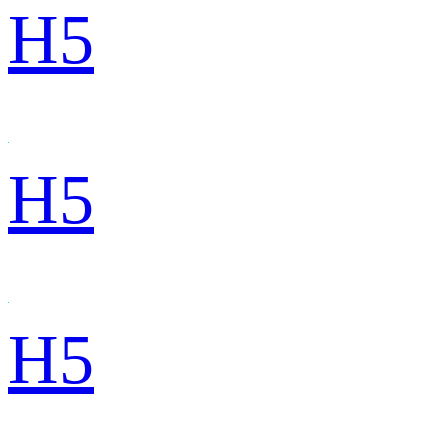
H5
H5
H5