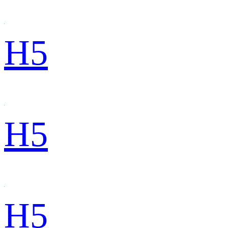
H5
H5
H5