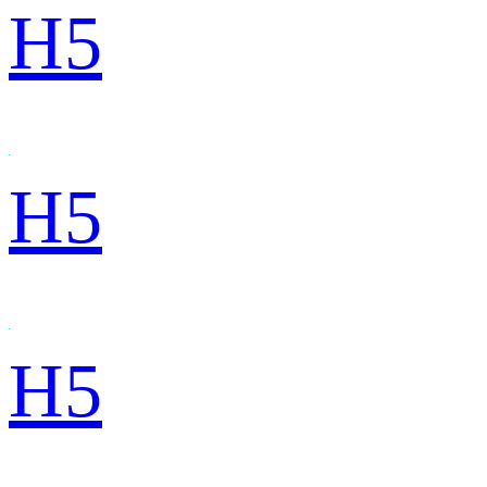
H5
H5
H5