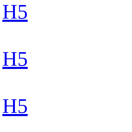
H5
H5
H5