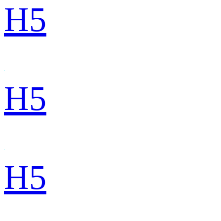
H5
H5
H5