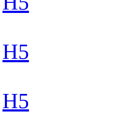
H5
H5
H5