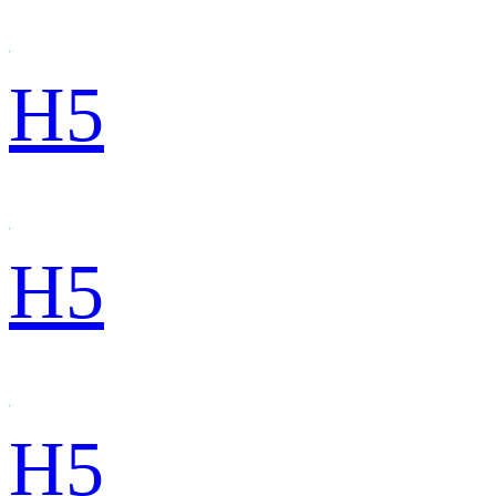
H5
H5
H5