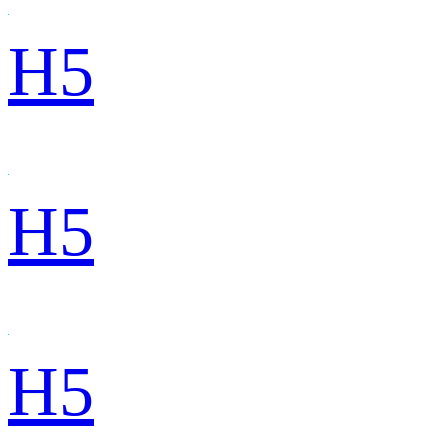
H5
H5
H5