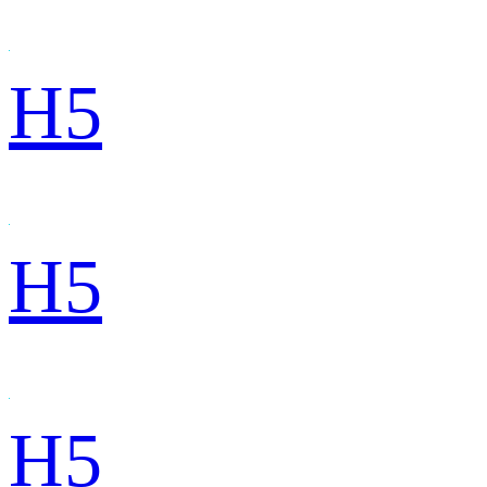
H5
H5
H5