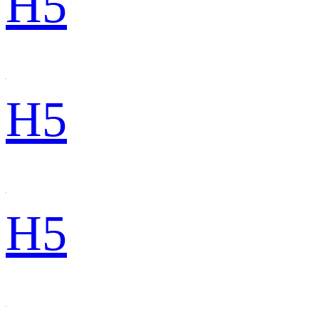
H5
H5
H5