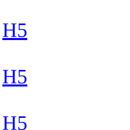
H5
H5
H5