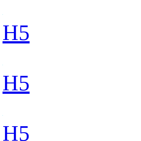
H5
H5
H5