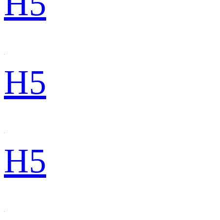
H5
H5
H5