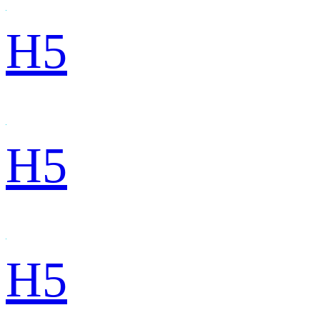
H5
H5
H5