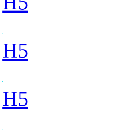
H5
H5
H5