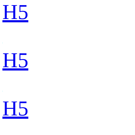
H5
H5
H5