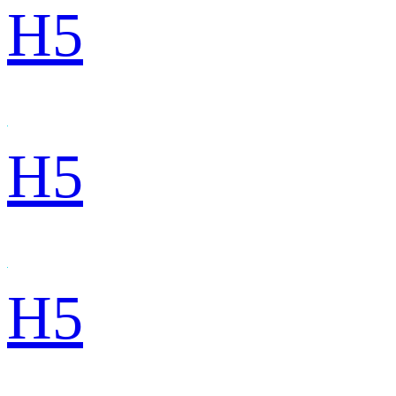
H5
H5
H5