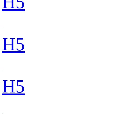
H5
H5
H5