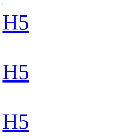
H5
H5
H5