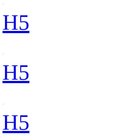
H5
H5
H5