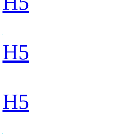
H5
H5
H5