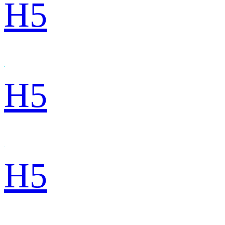
H5
H5
H5