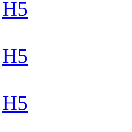
H5
H5
H5