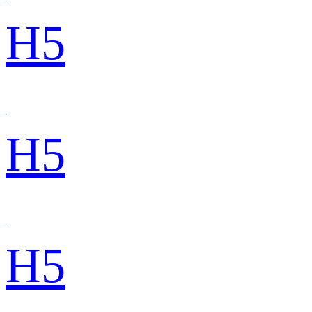
H5
H5
H5