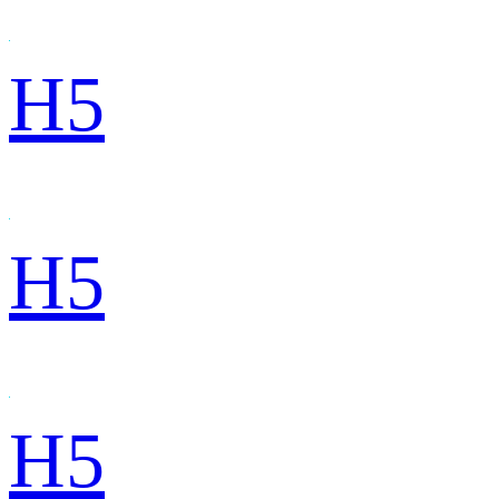
H5
H5
H5