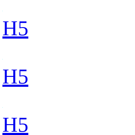
H5
H5
H5