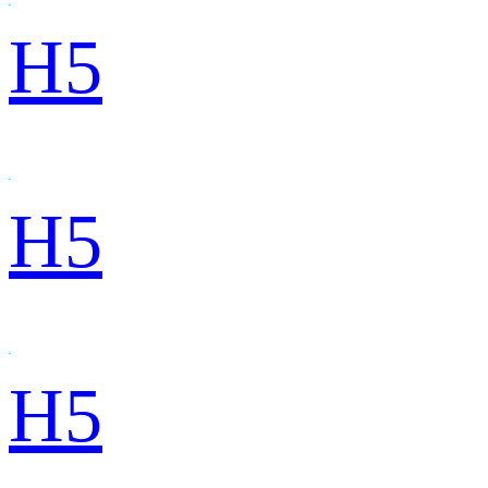
H5
H5
H5