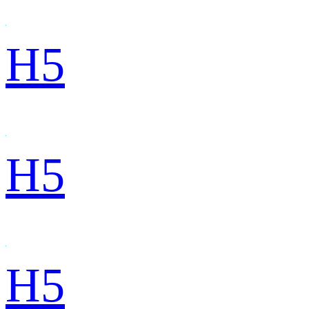
H5
H5
H5