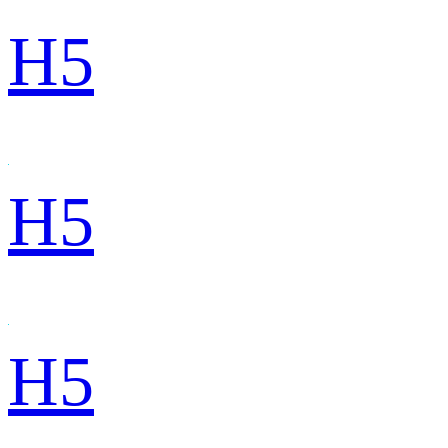
H5
H5
H5