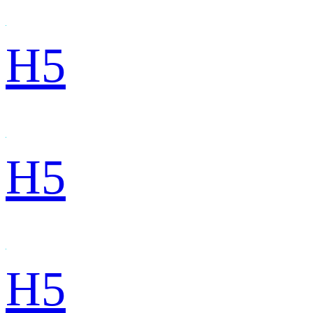
H5
H5
H5