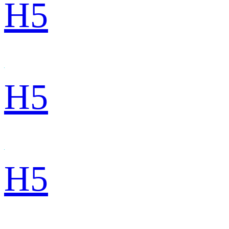
H5
H5
H5