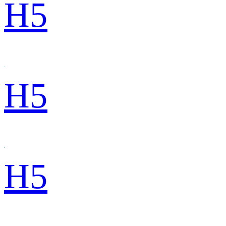
H5
H5
H5