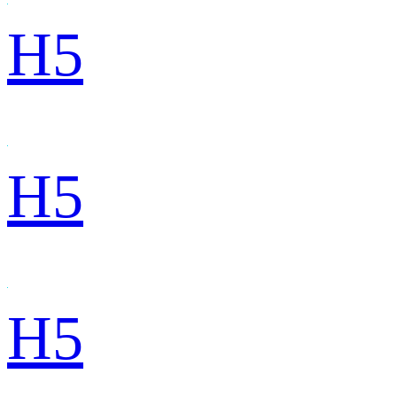
H5
H5
H5