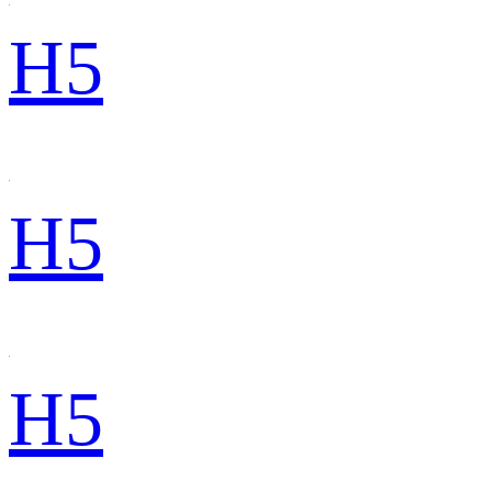
H5
H5
H5