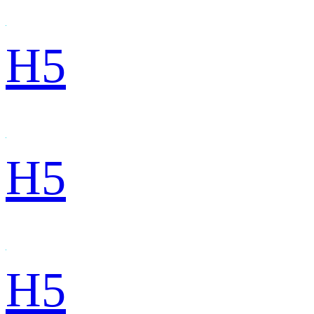
H5
H5
H5