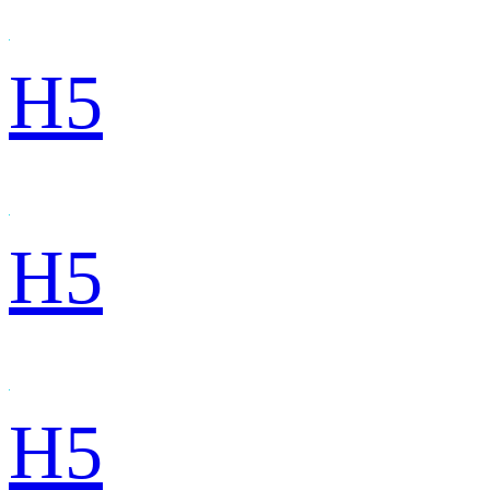
H5
H5
H5