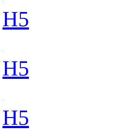
H5
H5
H5