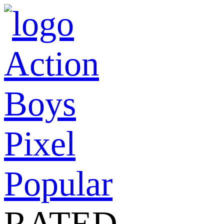
Action
Boys
Pixel
Popular
RATED