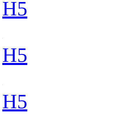
H5
H5
H5