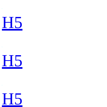
H5
H5
H5