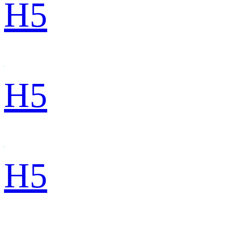
H5
H5
H5