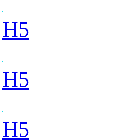
H5
H5
H5