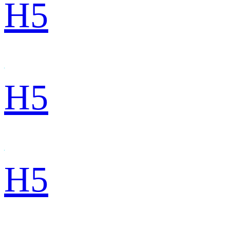
H5
H5
H5