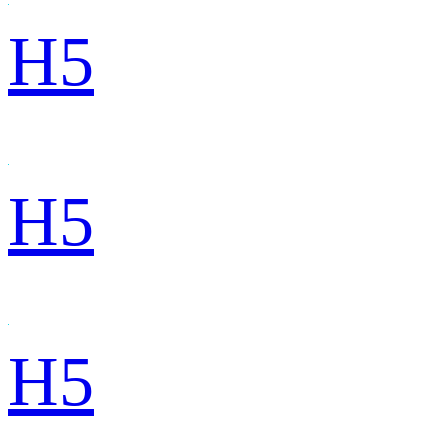
H5
H5
H5