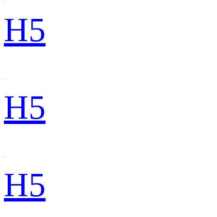
H5
H5
H5