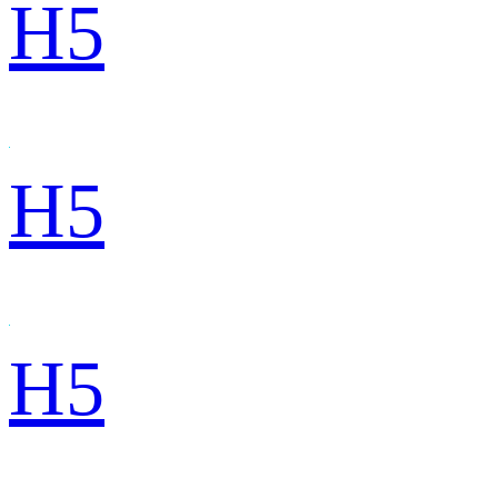
H5
H5
H5