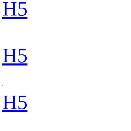
H5
H5
H5