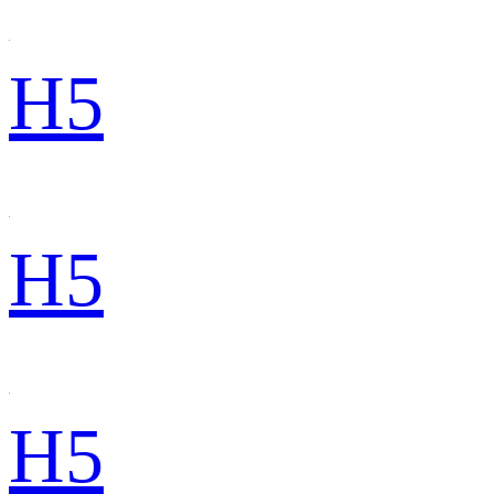
H5
H5
H5