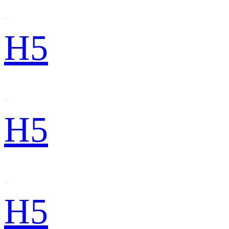
H5
H5
H5