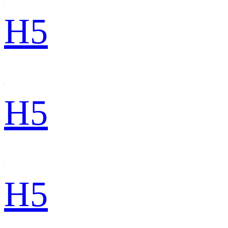
H5
H5
H5