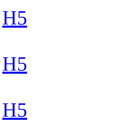
H5
H5
H5