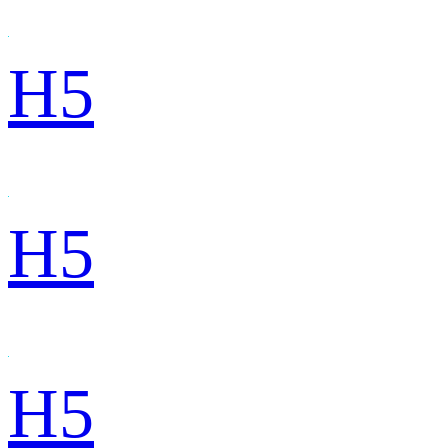
H5
H5
H5