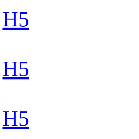
H5
H5
H5