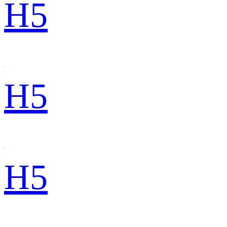
H5
H5
H5