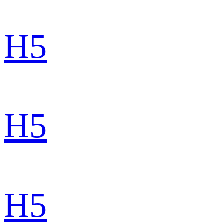
H5
H5
H5