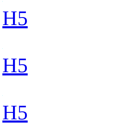
H5
H5
H5