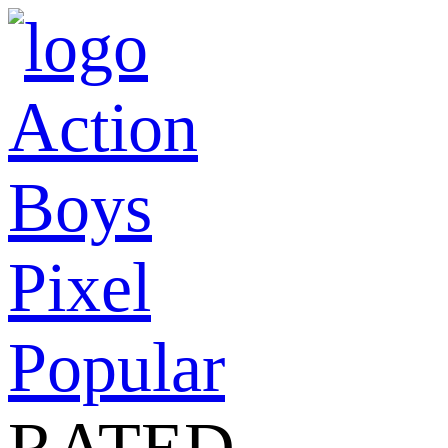
Action
Boys
Pixel
Popular
RATED