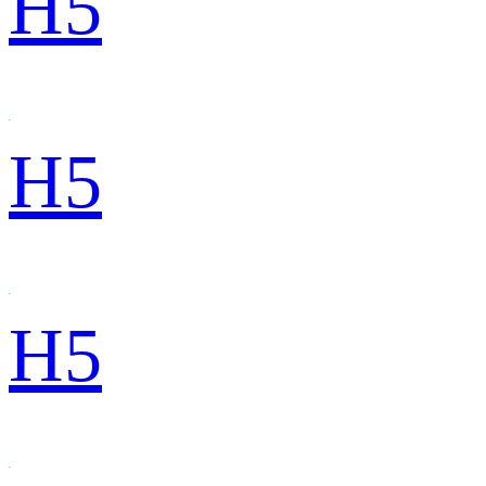
H5
H5
H5