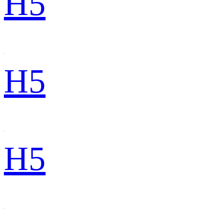
H5
H5
H5