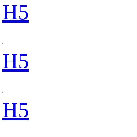
H5
H5
H5