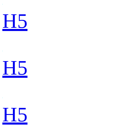
H5
H5
H5