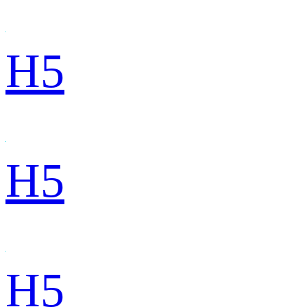
H5
H5
H5