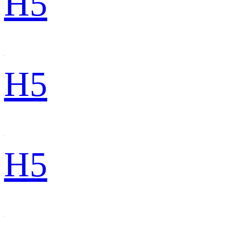
H5
H5
H5