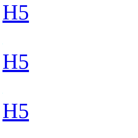
H5
H5
H5