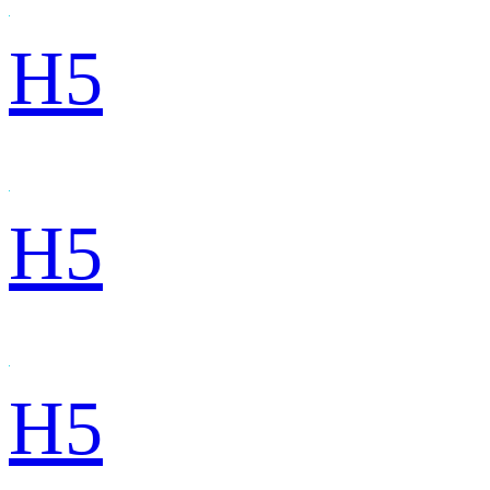
H5
H5
H5