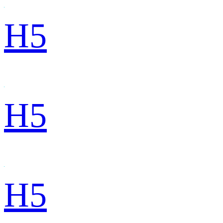
H5
H5
H5