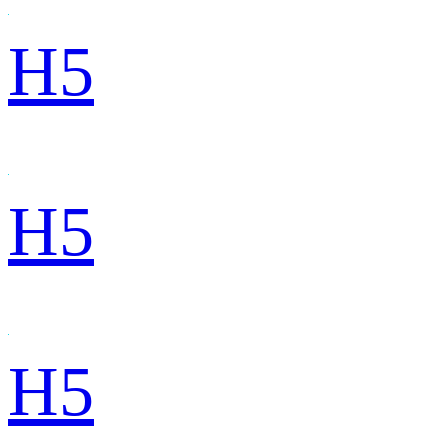
H5
H5
H5