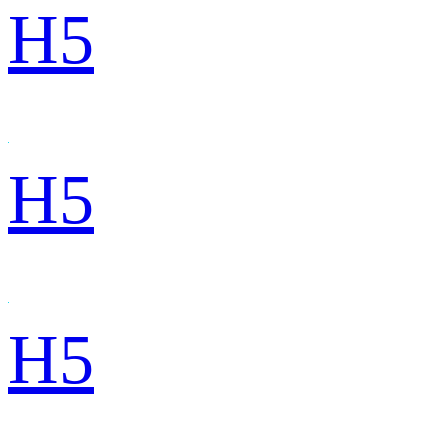
H5
H5
H5