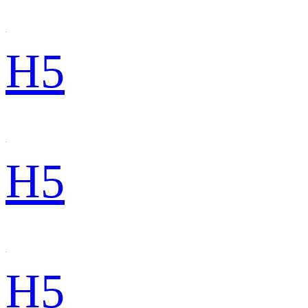
H5
H5
H5