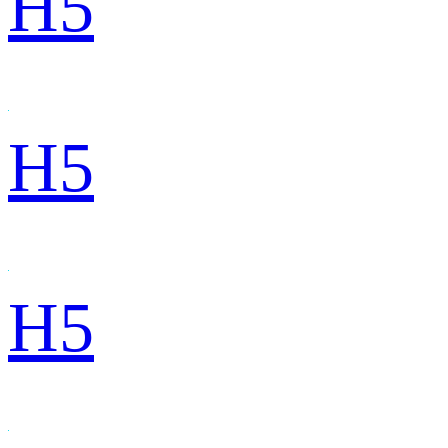
H5
H5
H5