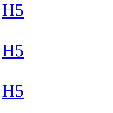
H5
H5
H5