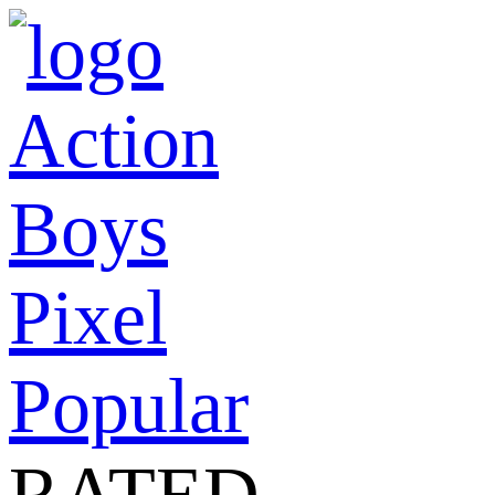
Action
Boys
Pixel
Popular
RATED