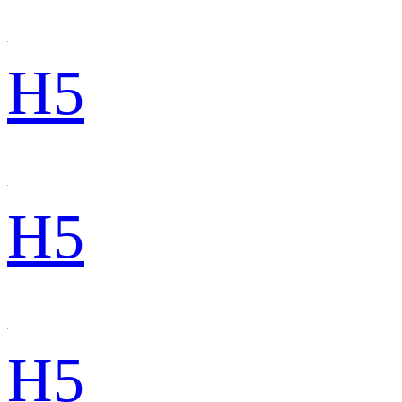
H5
H5
H5