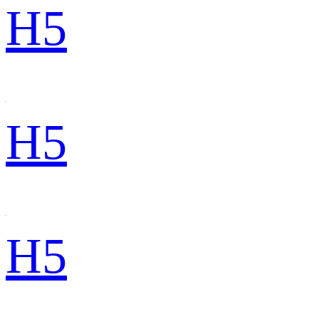
H5
H5
H5