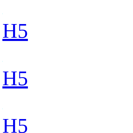
H5
H5
H5