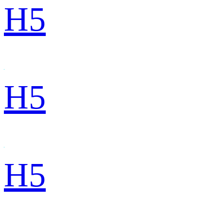
H5
H5
H5