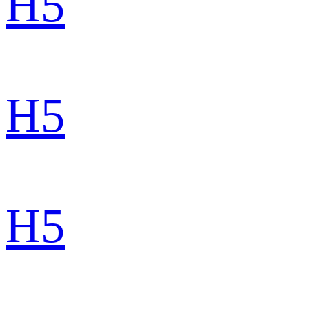
H5
H5
H5