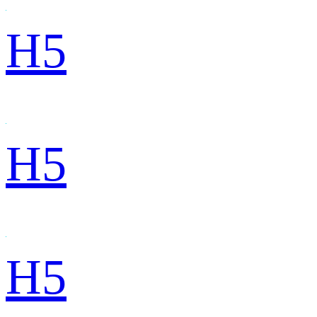
H5
H5
H5