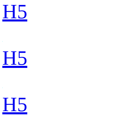
H5
H5
H5