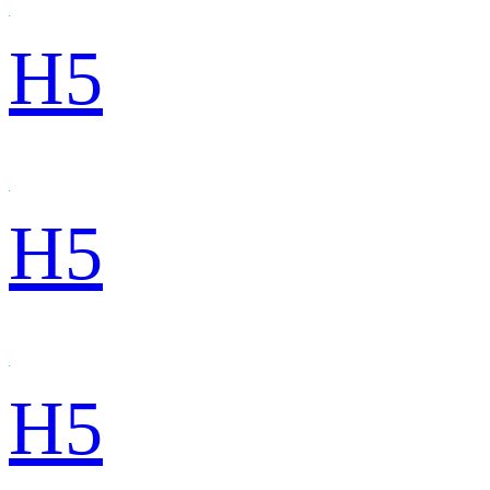
H5
H5
H5