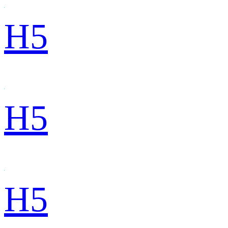
H5
H5
H5