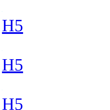
H5
H5
H5