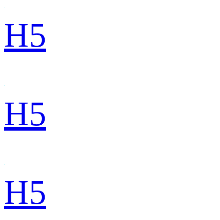
H5
H5
H5