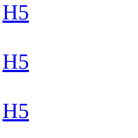
H5
H5
H5