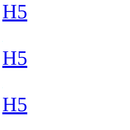
H5
H5
H5