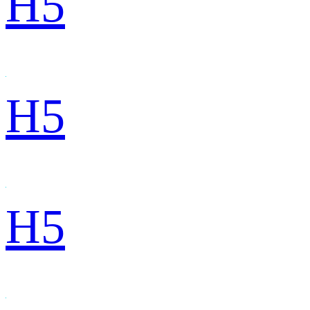
H5
H5
H5