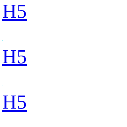
H5
H5
H5