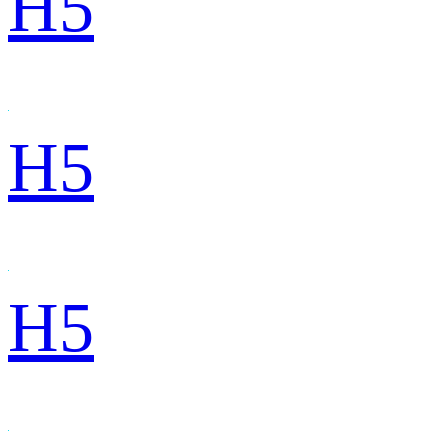
H5
H5
H5