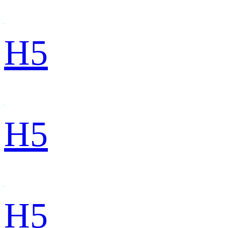
H5
H5
H5