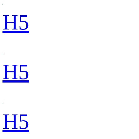
H5
H5
H5