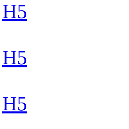
H5
H5
H5