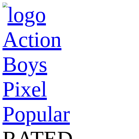
Action
Boys
Pixel
Popular
RATED