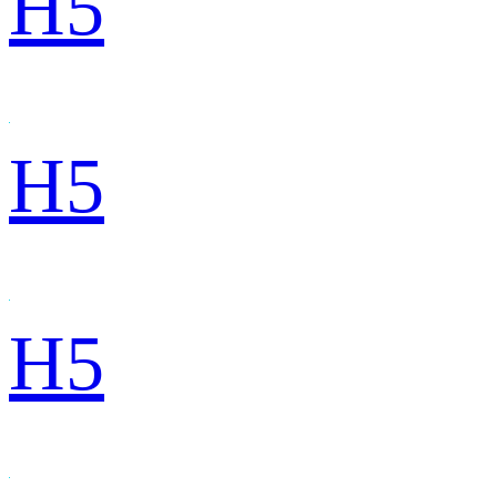
H5
H5
H5