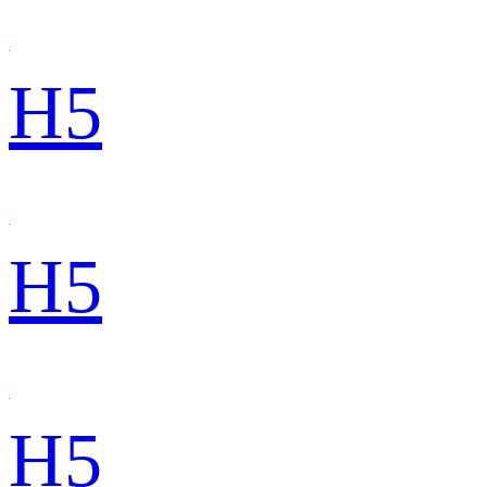
H5
H5
H5