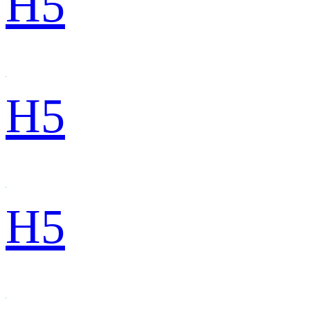
H5
H5
H5