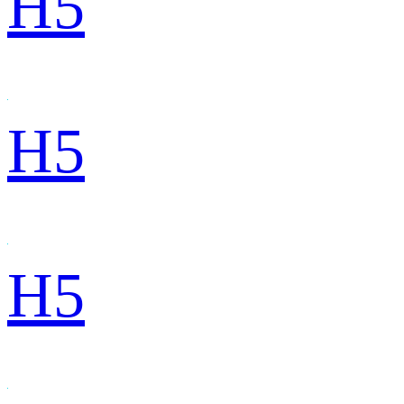
H5
H5
H5