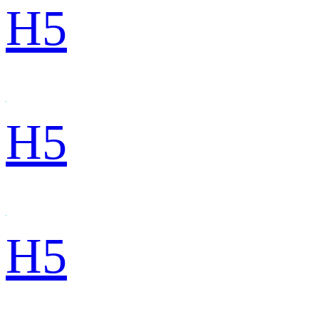
H5
H5
H5