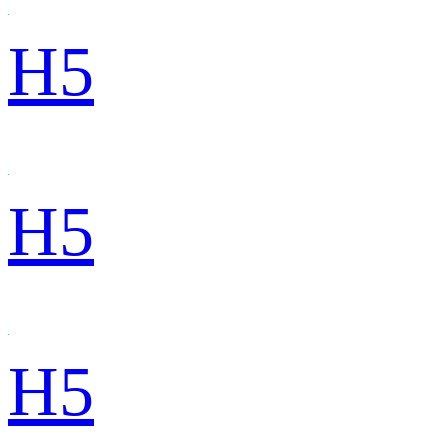
H5
H5
H5