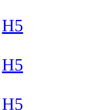
H5
H5
H5