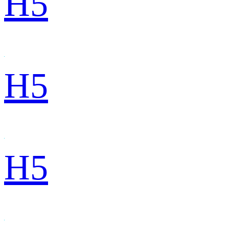
H5
H5
H5