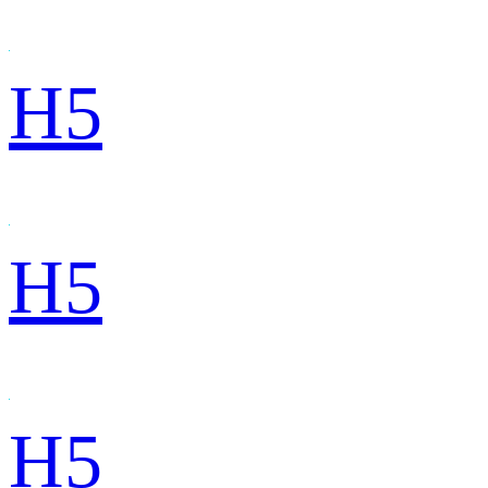
H5
H5
H5