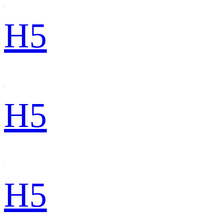
H5
H5
H5