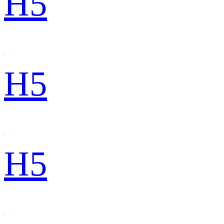
H5
H5
H5