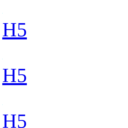
H5
H5
H5