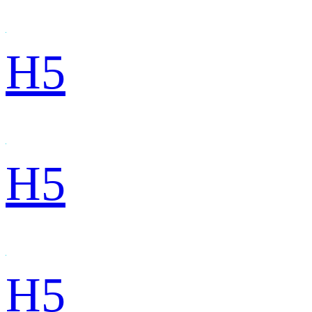
H5
H5
H5