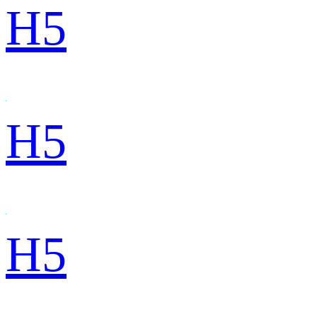
H5
H5
H5