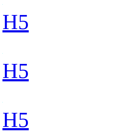
H5
H5
H5