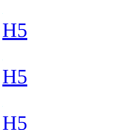
H5
H5
H5