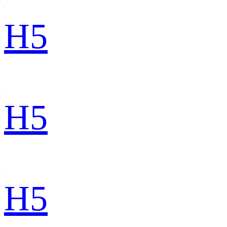
H5
H5
H5