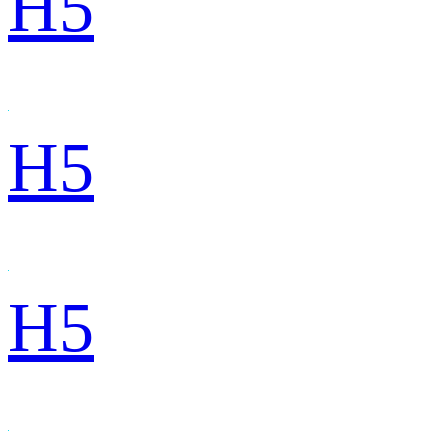
H5
H5
H5