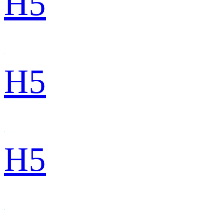
H5
H5
H5