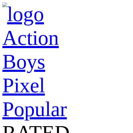
Action
Boys
Pixel
Popular
RATED