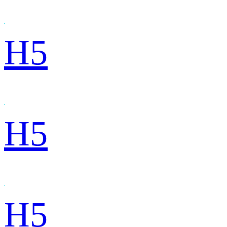
H5
H5
H5