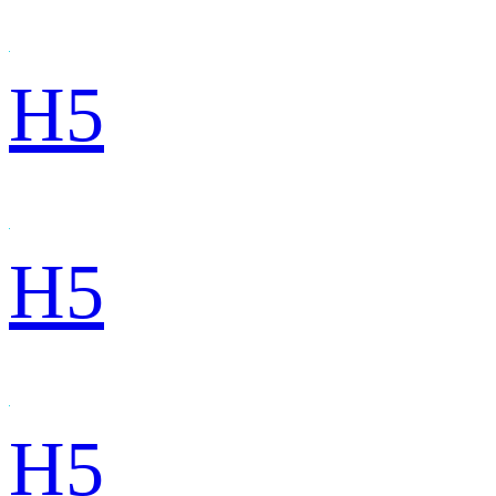
H5
H5
H5