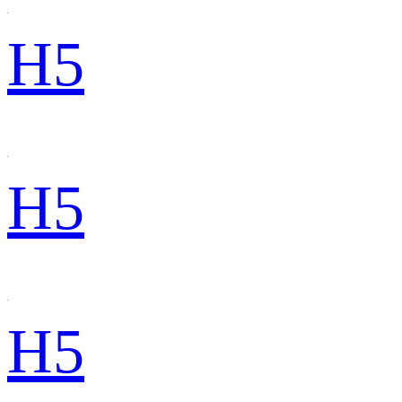
H5
H5
H5