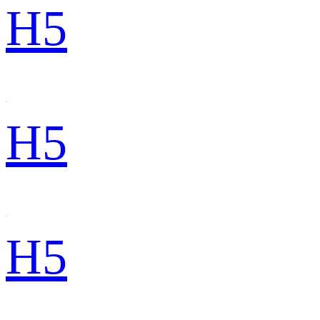
H5
H5
H5