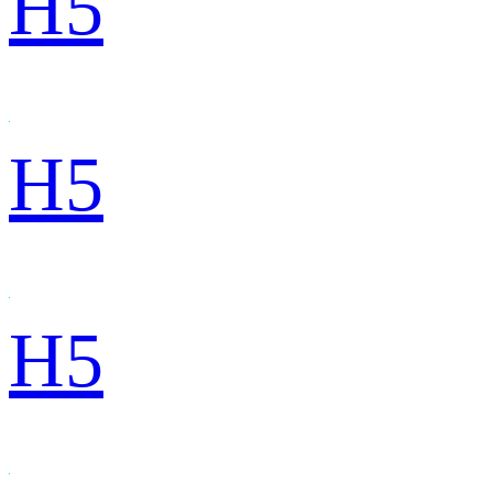
H5
H5
H5