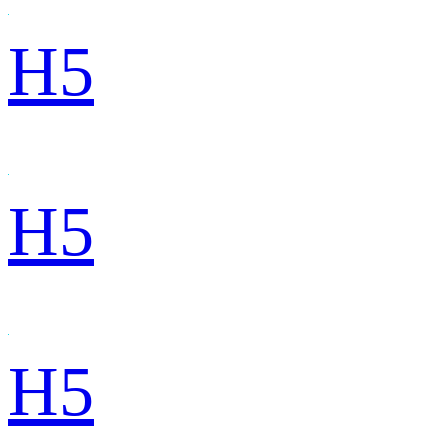
H5
H5
H5