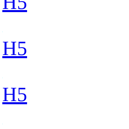
H5
H5
H5