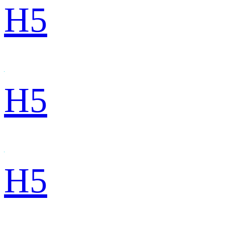
H5
H5
H5