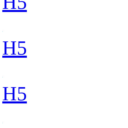
H5
H5
H5