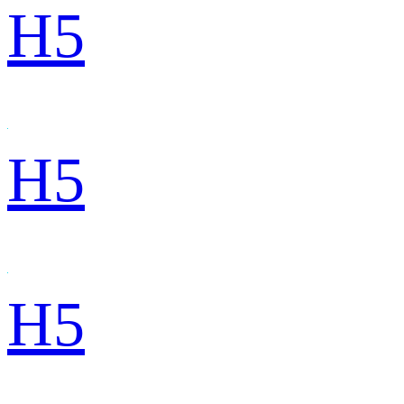
H5
H5
H5