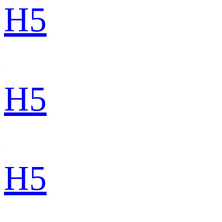
H5
H5
H5