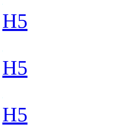
H5
H5
H5