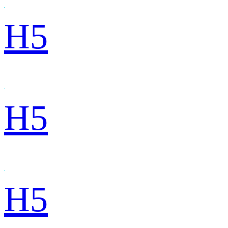
H5
H5
H5