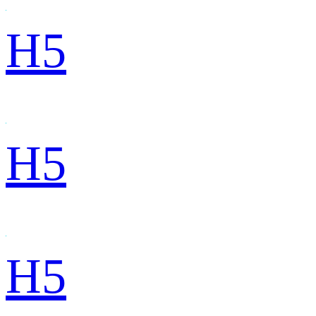
H5
H5
H5