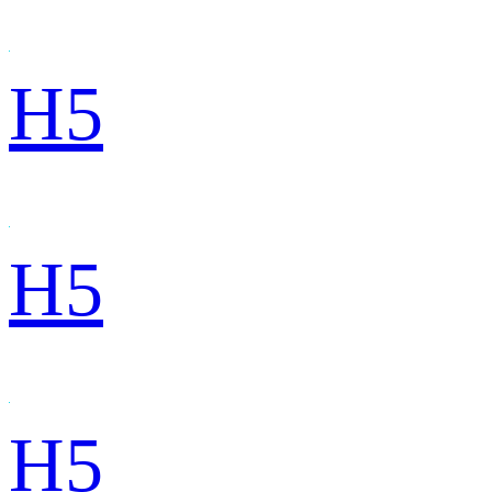
H5
H5
H5