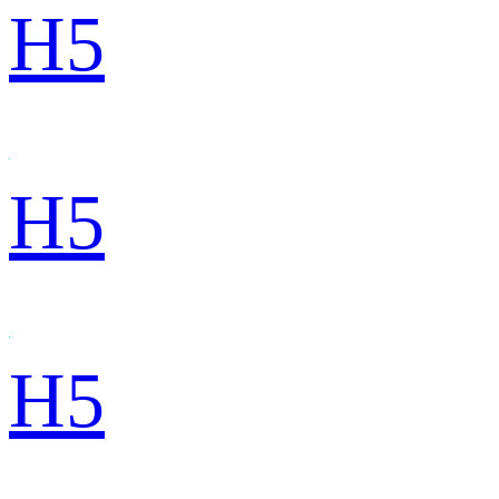
H5
H5
H5