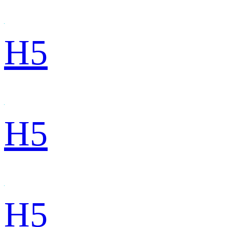
H5
H5
H5