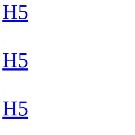
H5
H5
H5