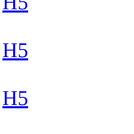
H5
H5
H5