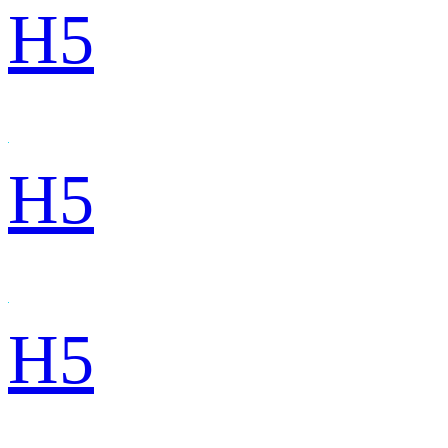
H5
H5
H5