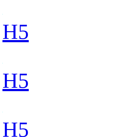
H5
H5
H5