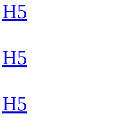
H5
H5
H5