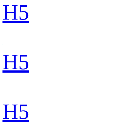
H5
H5
H5