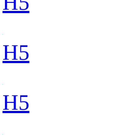
H5
H5
H5