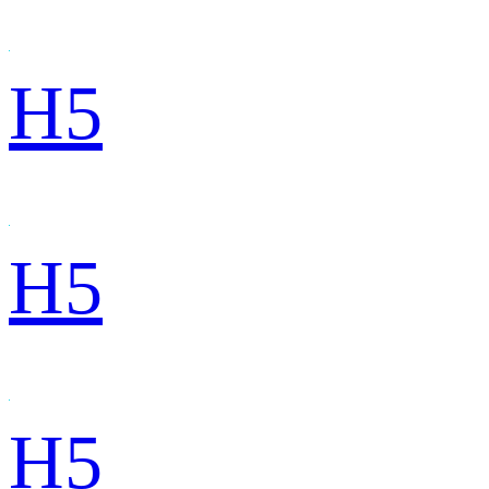
H5
H5
H5