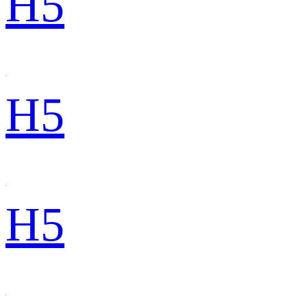
H5
H5
H5