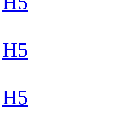
H5
H5
H5