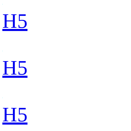
H5
H5
H5