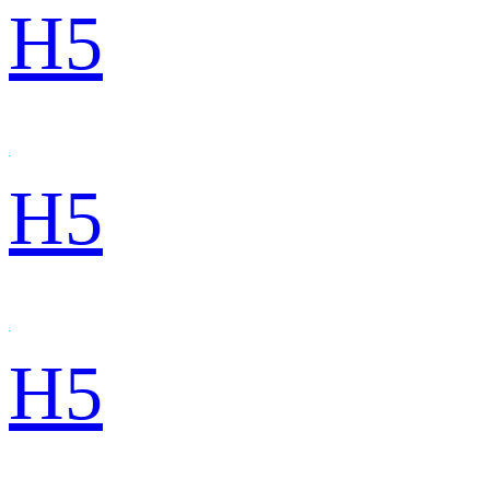
H5
H5
H5