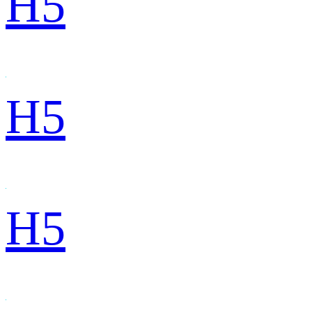
H5
H5
H5