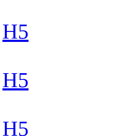
H5
H5
H5