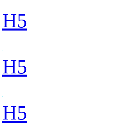
H5
H5
H5