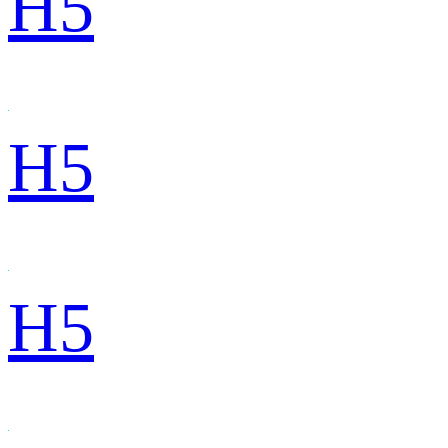
H5
H5
H5