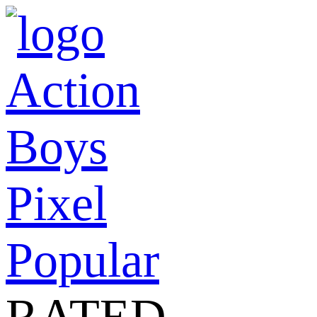
Action
Boys
Pixel
Popular
RATED