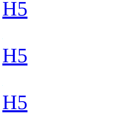
H5
H5
H5