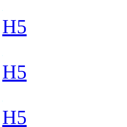
H5
H5
H5