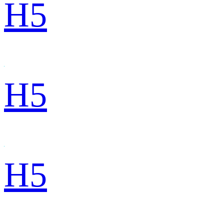
H5
H5
H5