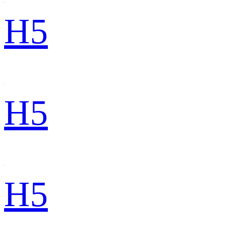
H5
H5
H5