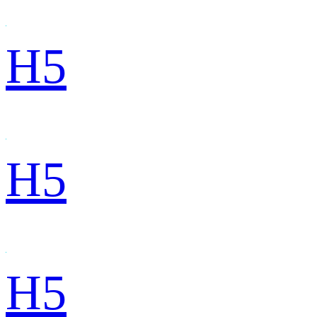
H5
H5
H5