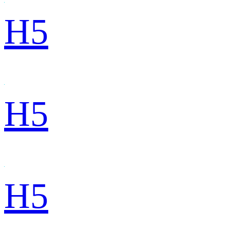
H5
H5
H5