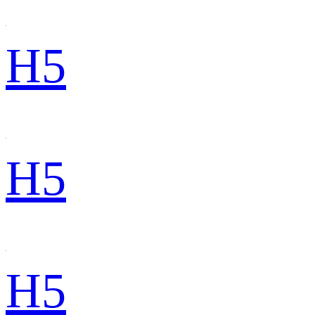
H5
H5
H5