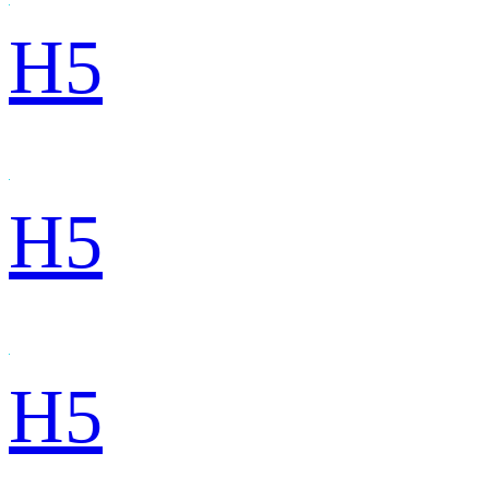
H5
H5
H5