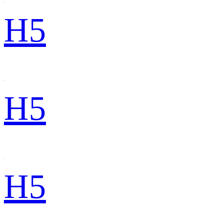
H5
H5
H5