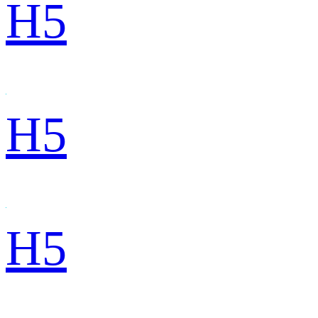
H5
H5
H5