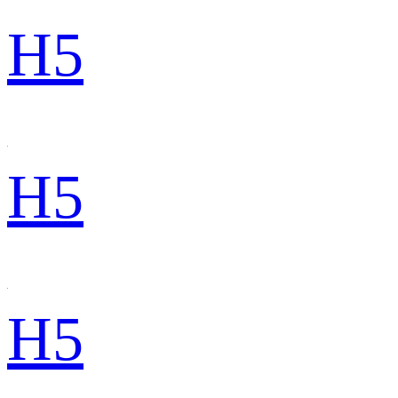
H5
H5
H5