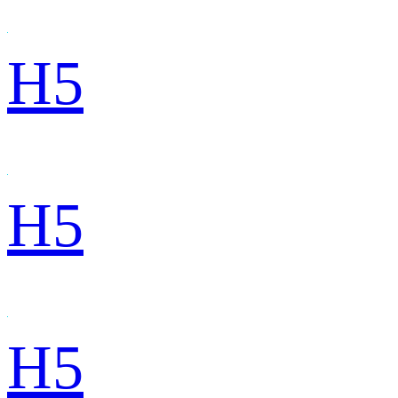
H5
H5
H5