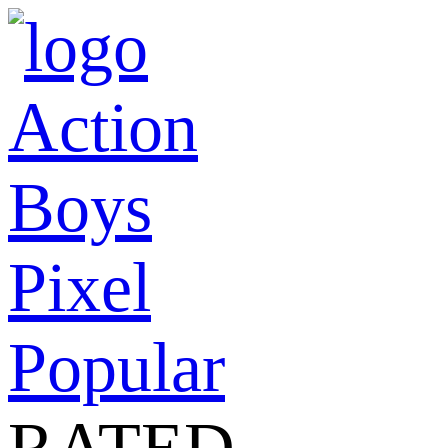
Action
Boys
Pixel
Popular
RATED