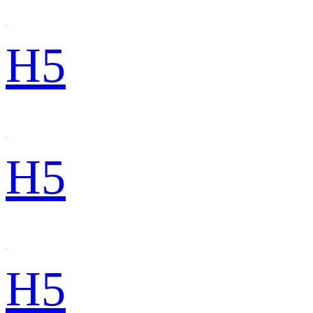
H5
H5
H5