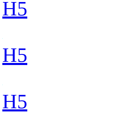
H5
H5
H5