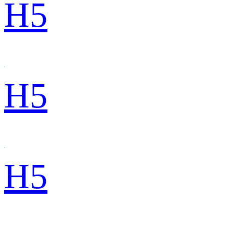
H5
H5
H5