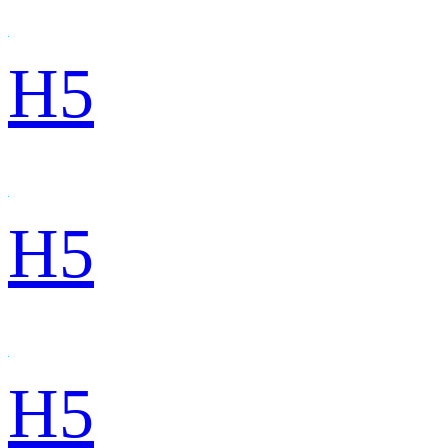
H5
H5
H5