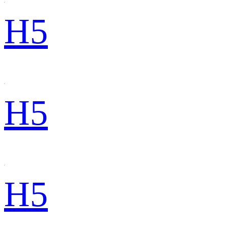
H5
H5
H5