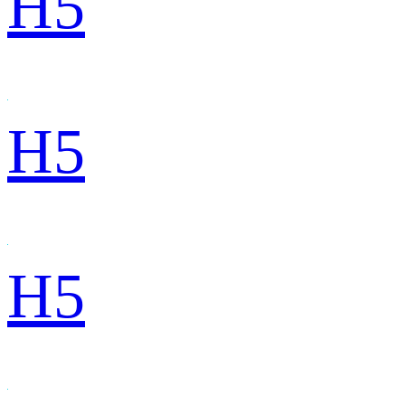
H5
H5
H5