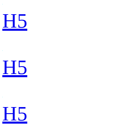
H5
H5
H5