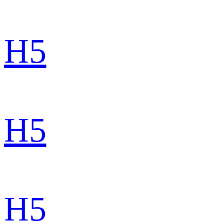
H5
H5
H5