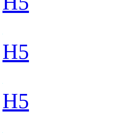
H5
H5
H5