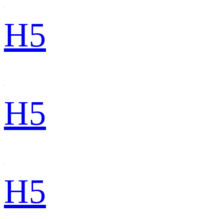
H5
H5
H5