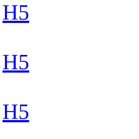
H5
H5
H5