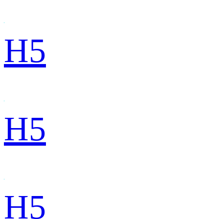
H5
H5
H5