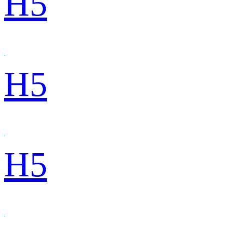
H5
H5
H5