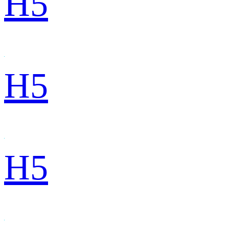
H5
H5
H5