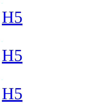
H5
H5
H5