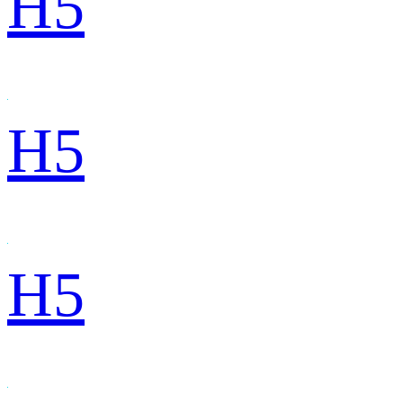
H5
H5
H5