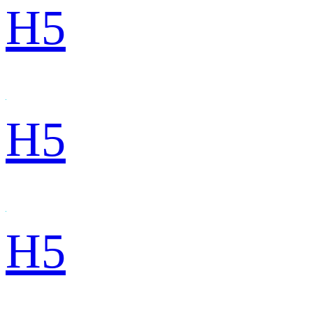
H5
H5
H5