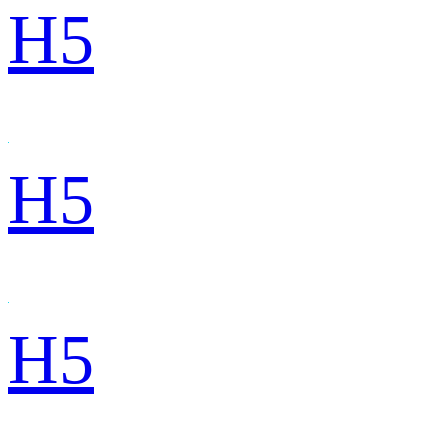
H5
H5
H5