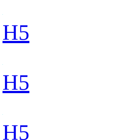
H5
H5
H5