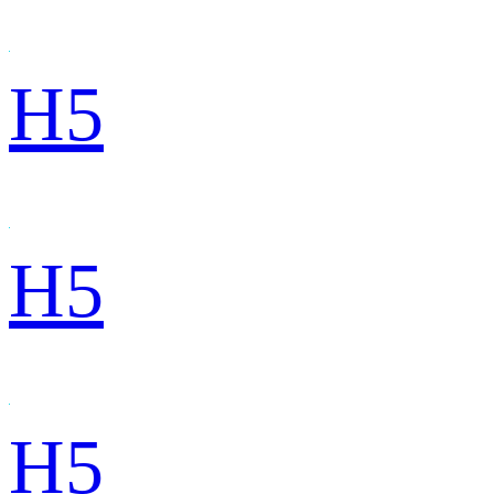
H5
H5
H5