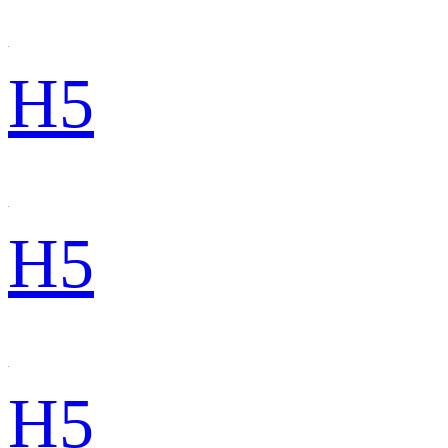
H5
H5
H5