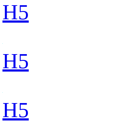
H5
H5
H5