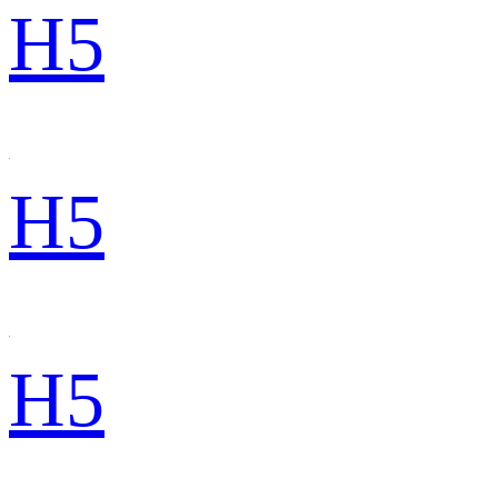
H5
H5
H5