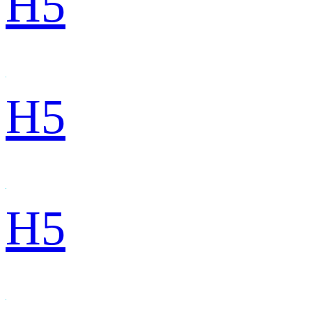
H5
H5
H5