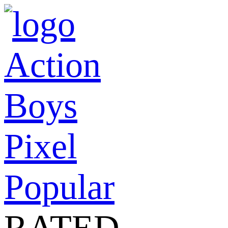
Action
Boys
Pixel
Popular
RATED