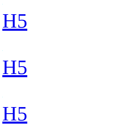
H5
H5
H5