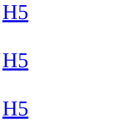
H5
H5
H5