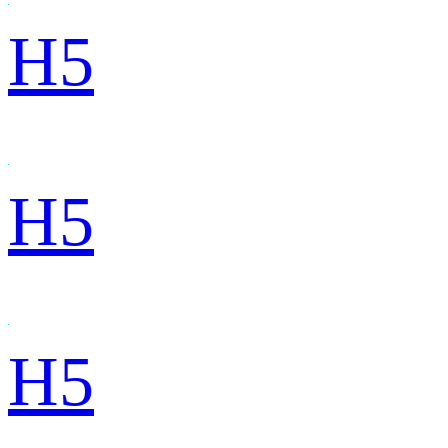
H5
H5
H5