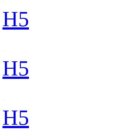
H5
H5
H5