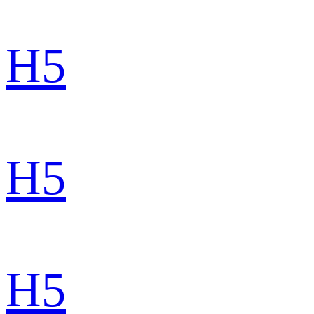
H5
H5
H5