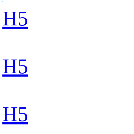
H5
H5
H5