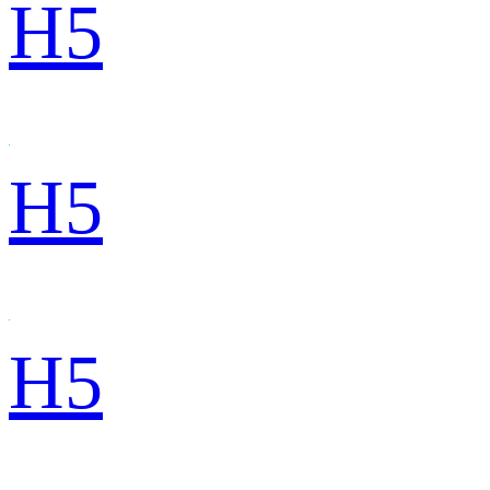
H5
H5
H5