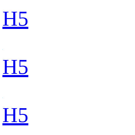
H5
H5
H5