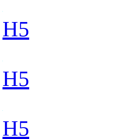
H5
H5
H5