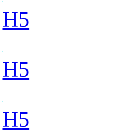
H5
H5
H5