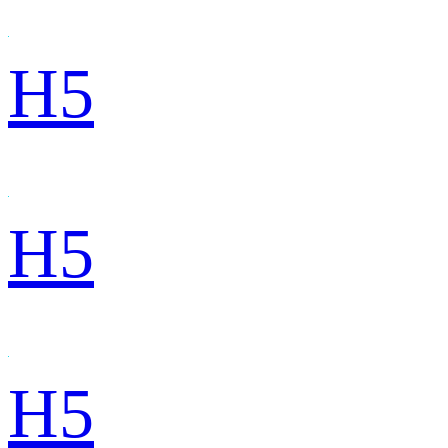
H5
H5
H5