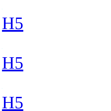
H5
H5
H5