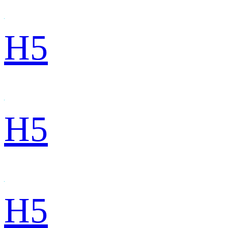
H5
H5
H5