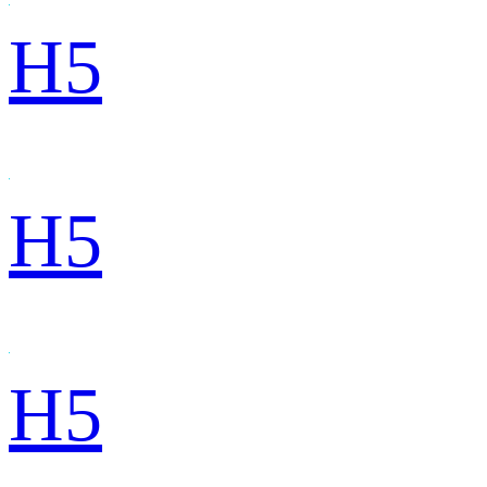
H5
H5
H5