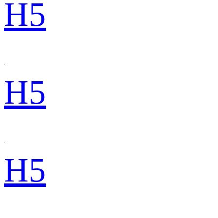
H5
H5
H5