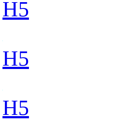
H5
H5
H5