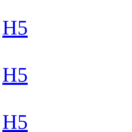
H5
H5
H5