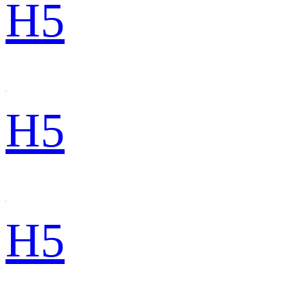
H5
H5
H5