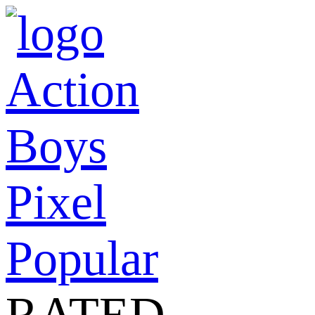
Action
Boys
Pixel
Popular
RATED