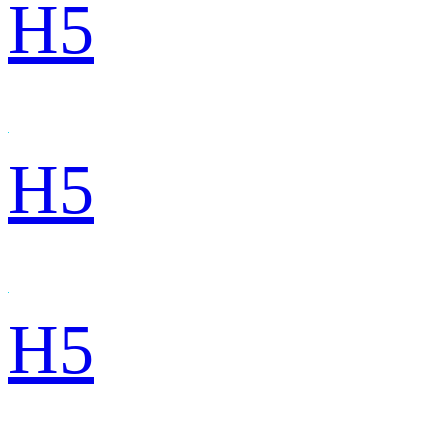
H5
H5
H5