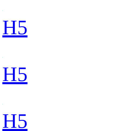
H5
H5
H5