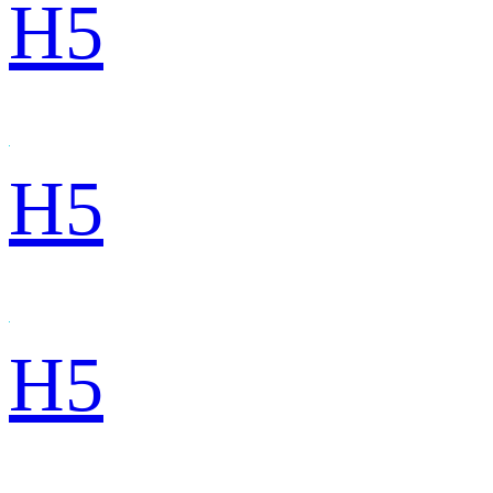
H5
H5
H5