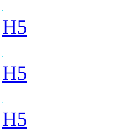
H5
H5
H5