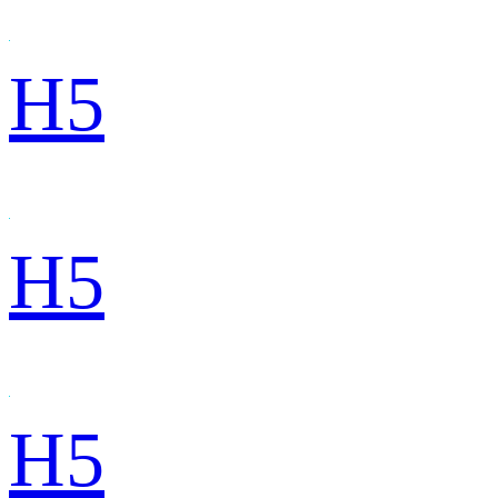
H5
H5
H5