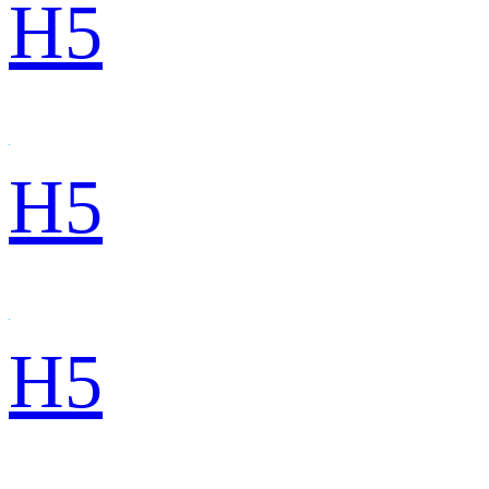
H5
H5
H5