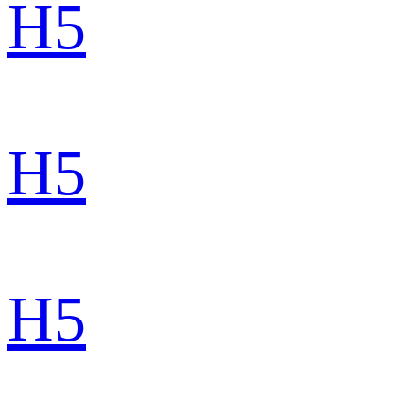
H5
H5
H5