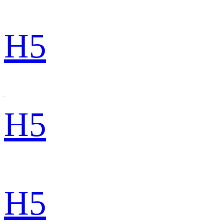
H5
H5
H5