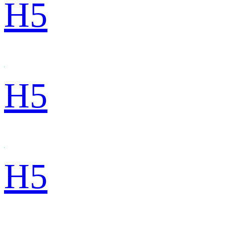
H5
H5
H5