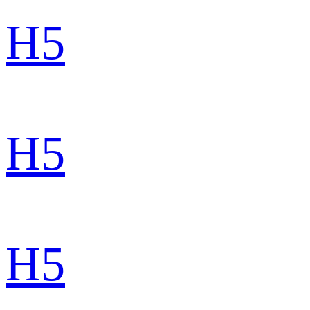
H5
H5
H5