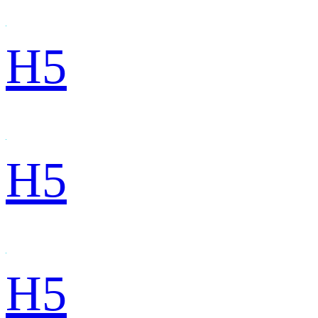
H5
H5
H5