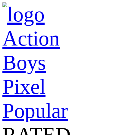
Action
Boys
Pixel
Popular
RATED