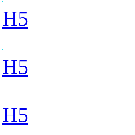
H5
H5
H5