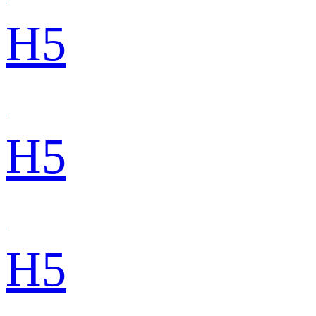
H5
H5
H5