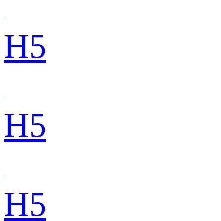
H5
H5
H5