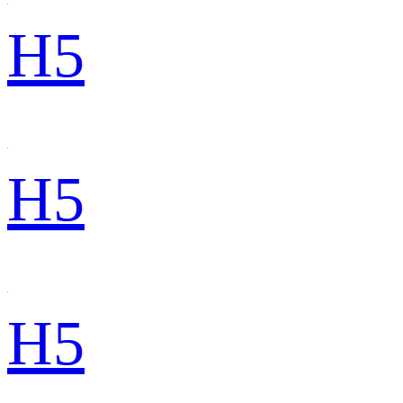
H5
H5
H5