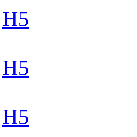
H5
H5
H5