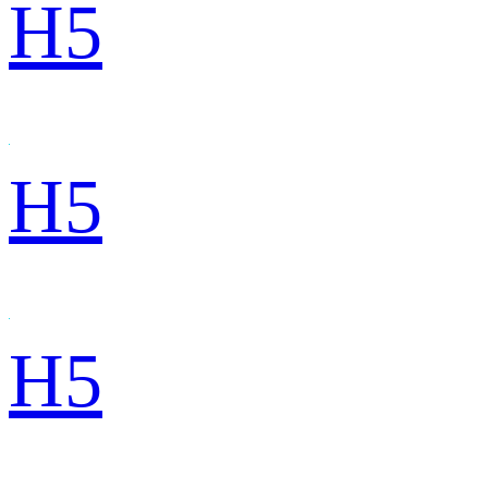
H5
H5
H5