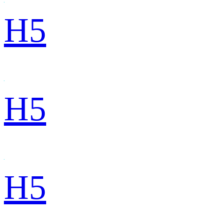
H5
H5
H5