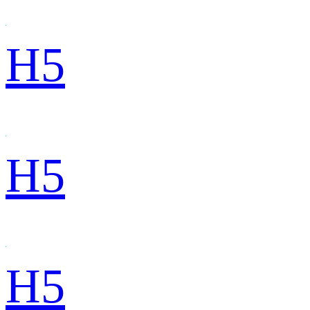
H5
H5
H5