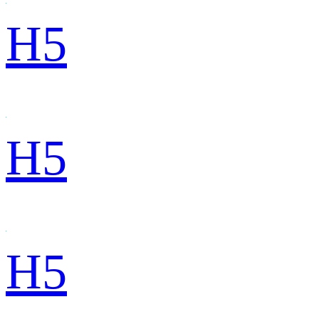
H5
H5
H5