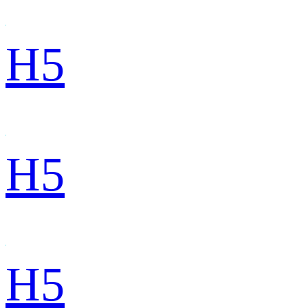
H5
H5
H5