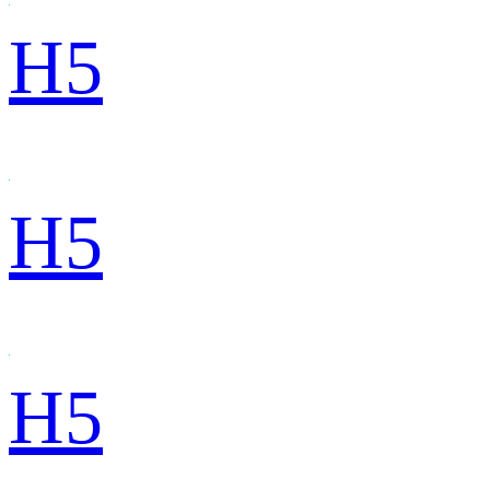
H5
H5
H5