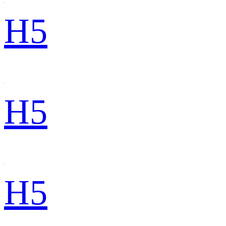
H5
H5
H5