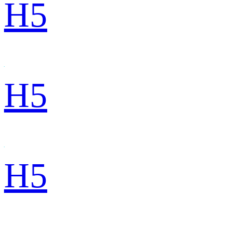
H5
H5
H5