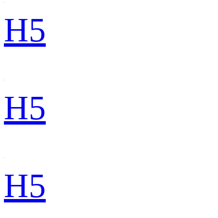
H5
H5
H5