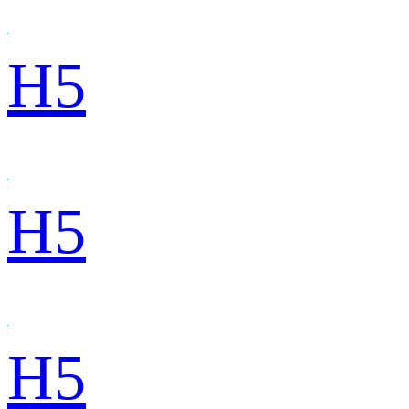
H5
H5
H5