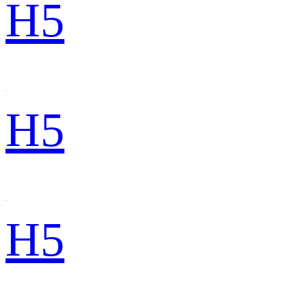
H5
H5
H5