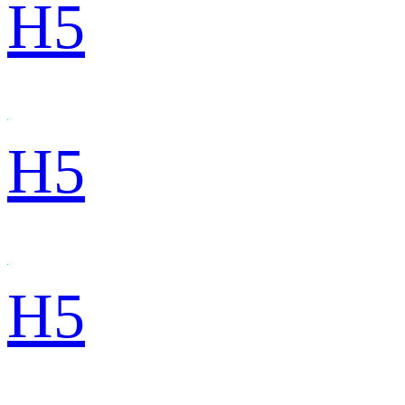
H5
H5
H5