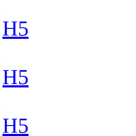
H5
H5
H5