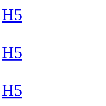
H5
H5
H5