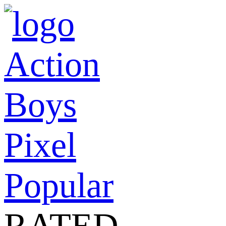
Action
Boys
Pixel
Popular
RATED