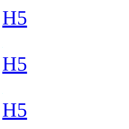
H5
H5
H5