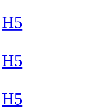
H5
H5
H5