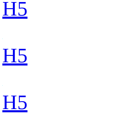
H5
H5
H5