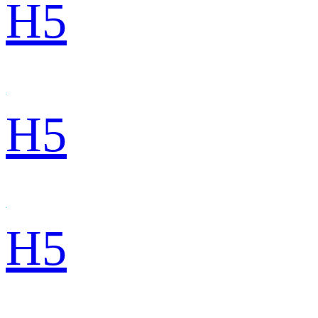
H5
H5
H5