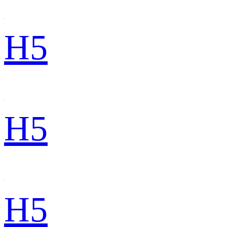
H5
H5
H5