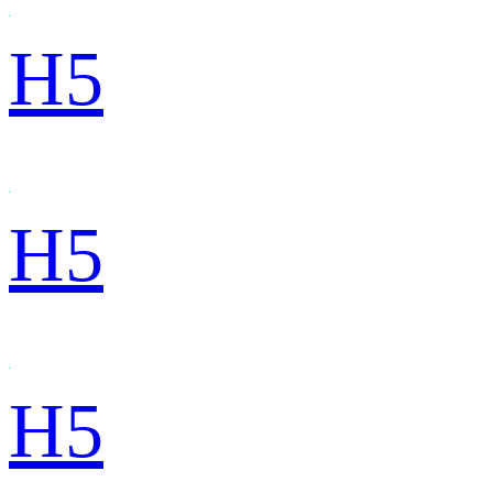
H5
H5
H5