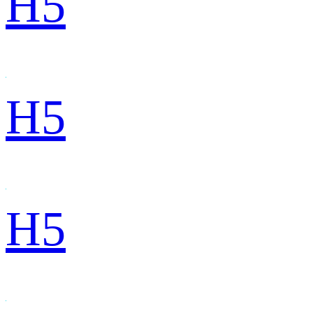
H5
H5
H5