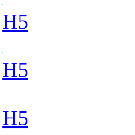
H5
H5
H5