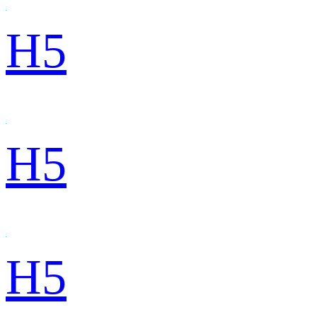
H5
H5
H5