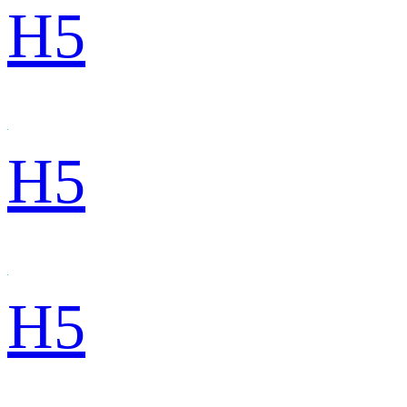
H5
H5
H5