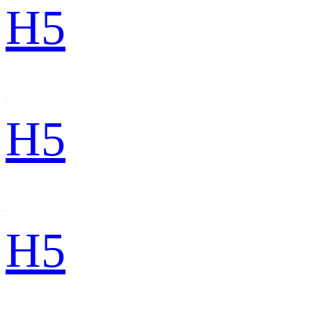
H5
H5
H5