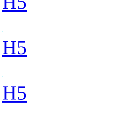
H5
H5
H5