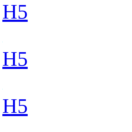
H5
H5
H5