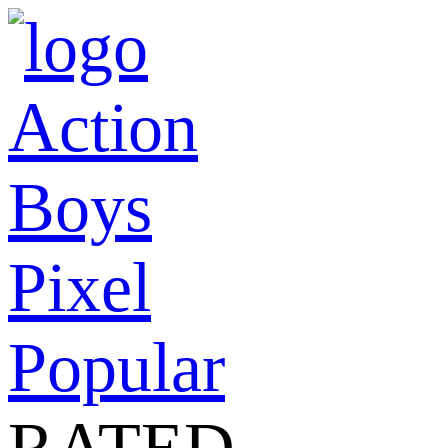
Action
Boys
Pixel
Popular
RATED