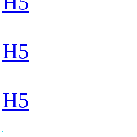
H5
H5
H5