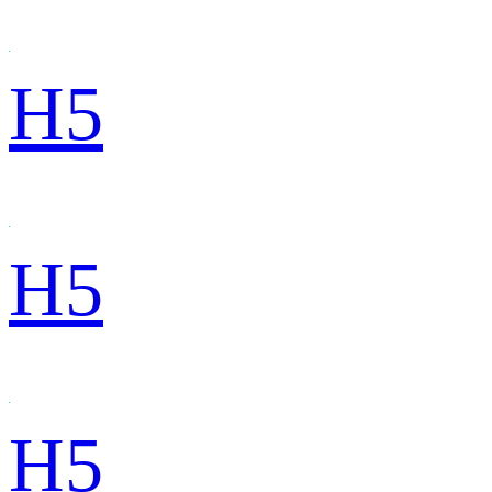
H5
H5
H5