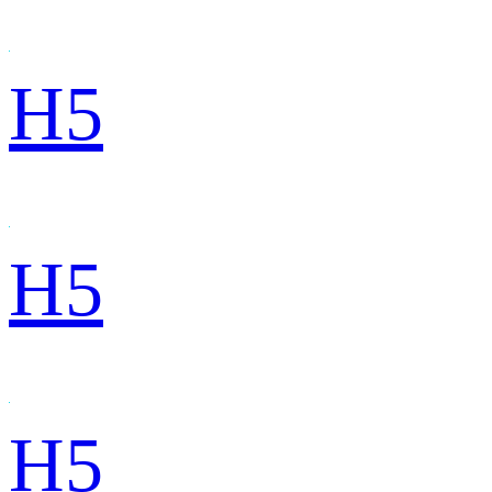
H5
H5
H5