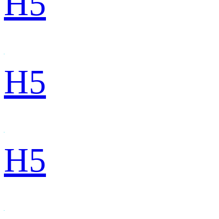
H5
H5
H5