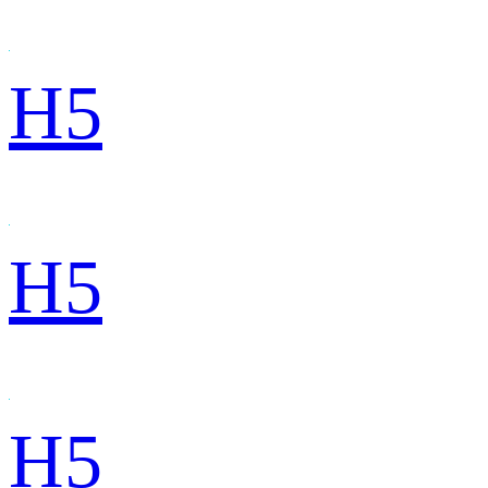
H5
H5
H5