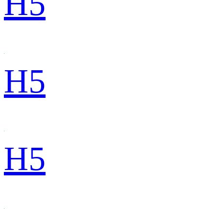
H5
H5
H5