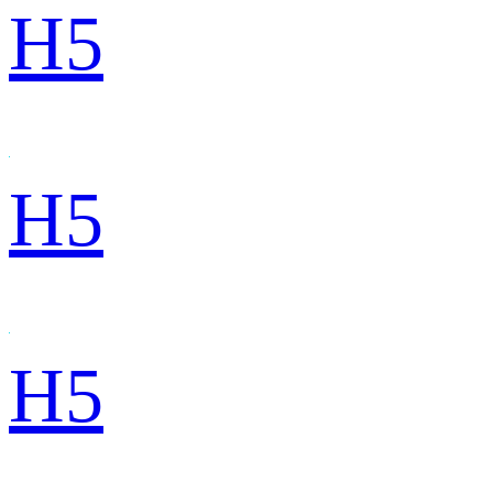
H5
H5
H5