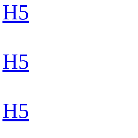
H5
H5
H5