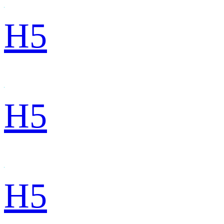
H5
H5
H5