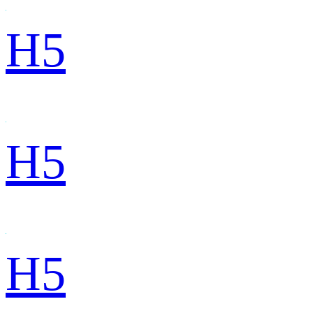
H5
H5
H5