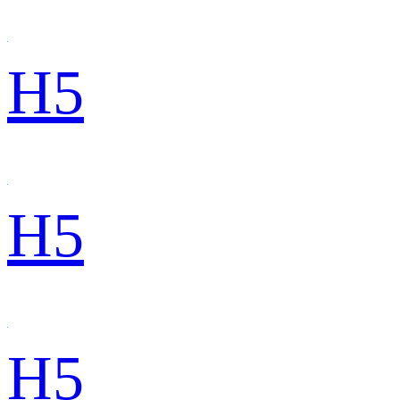
H5
H5
H5