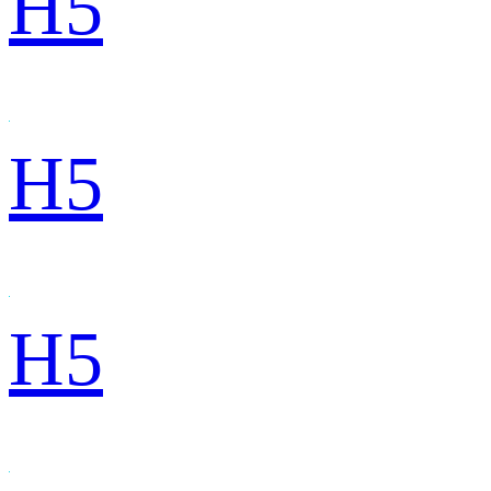
H5
H5
H5