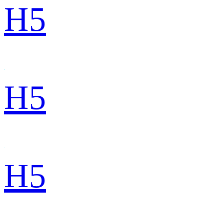
H5
H5
H5