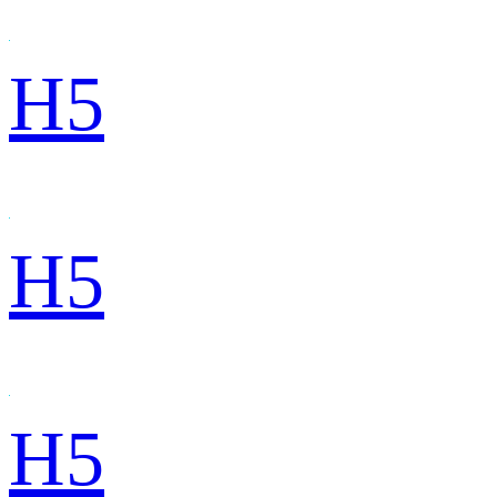
H5
H5
H5