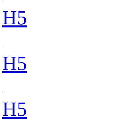
H5
H5
H5