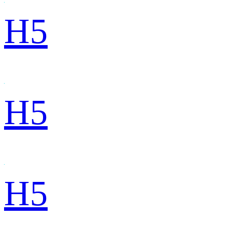
H5
H5
H5