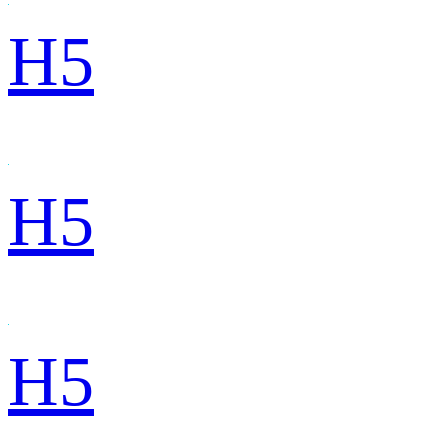
H5
H5
H5