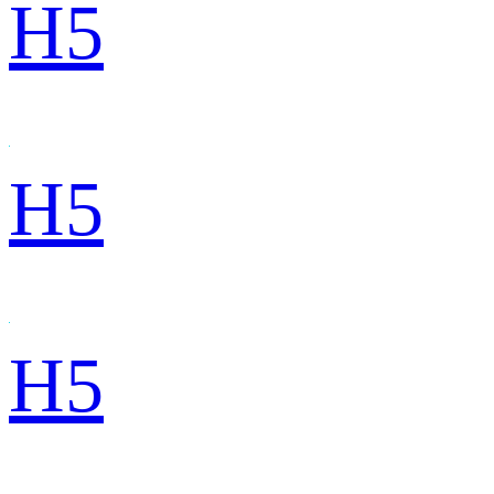
H5
H5
H5