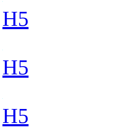
H5
H5
H5