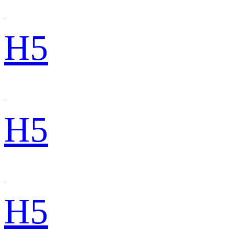
H5
H5
H5