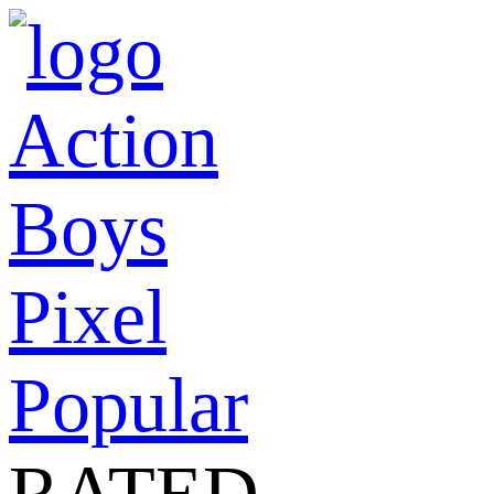
Action
Boys
Pixel
Popular
RATED