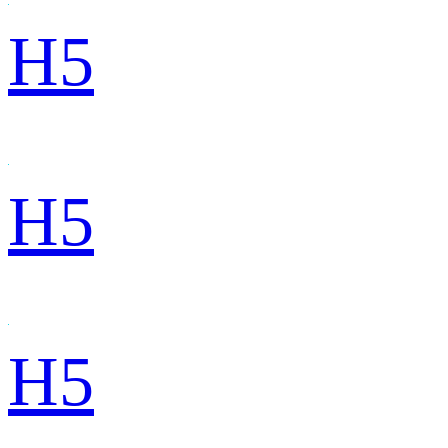
H5
H5
H5