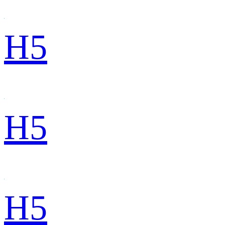
H5
H5
H5