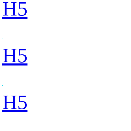
H5
H5
H5