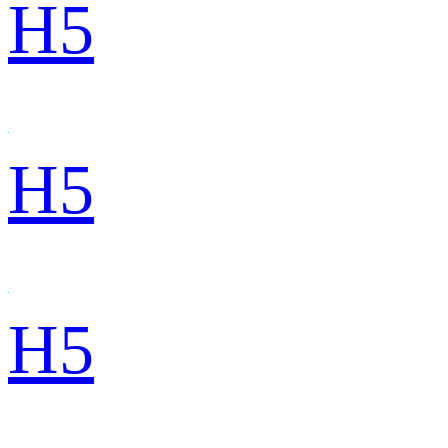
H5
H5
H5