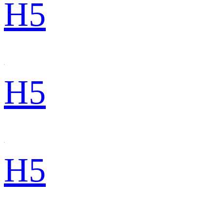
H5
H5
H5