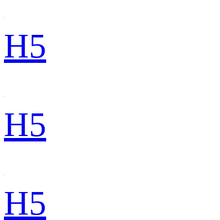
H5
H5
H5