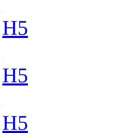
H5
H5
H5