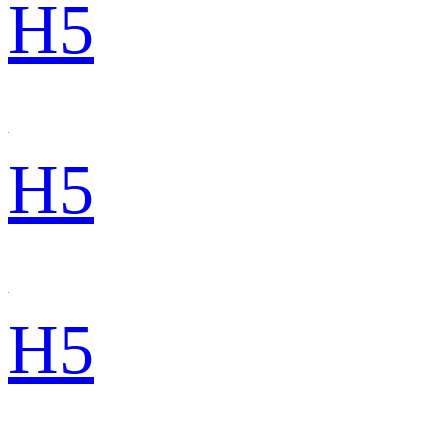
H5
H5
H5