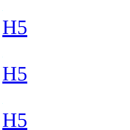
H5
H5
H5