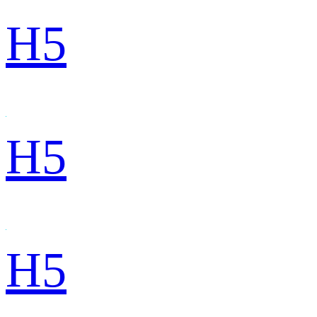
H5
H5
H5