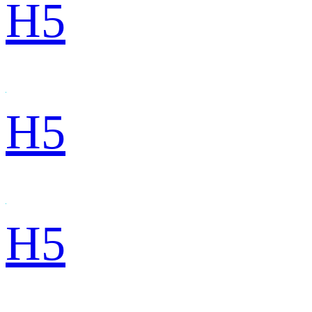
H5
H5
H5