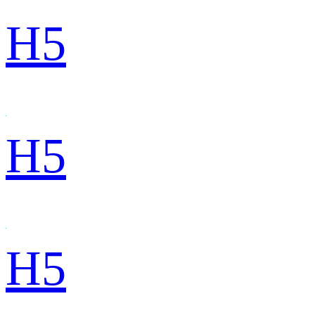
H5
H5
H5