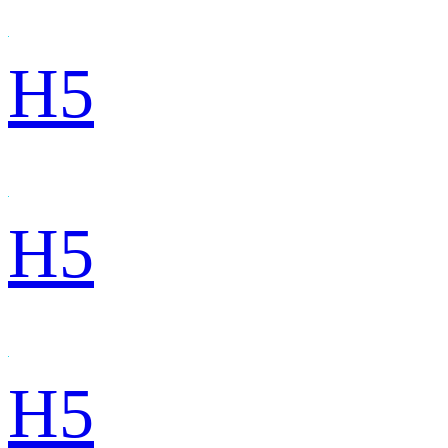
H5
H5
H5