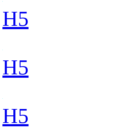
H5
H5
H5