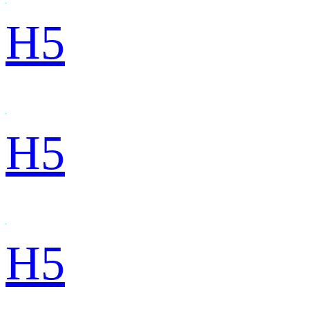
H5
H5
H5