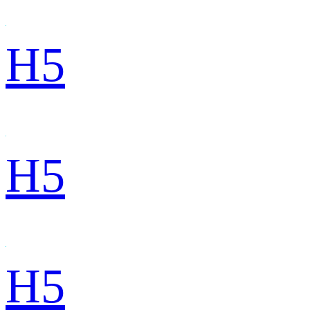
H5
H5
H5