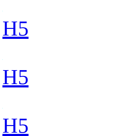
H5
H5
H5