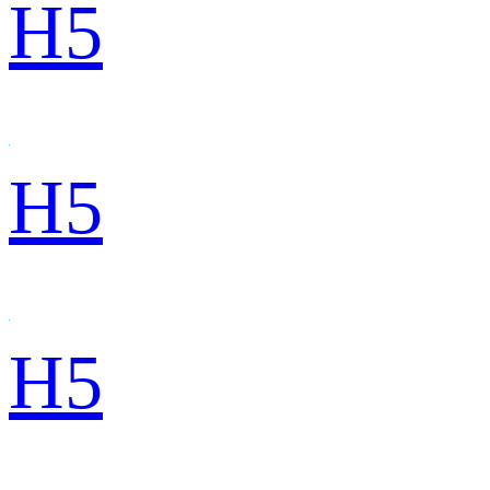
H5
H5
H5