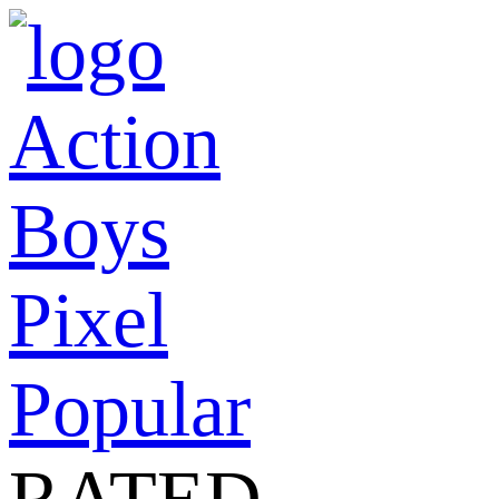
Action
Boys
Pixel
Popular
RATED