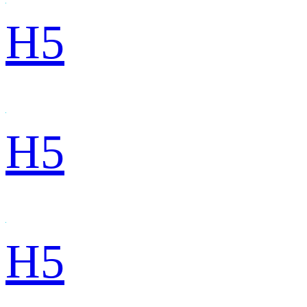
H5
H5
H5