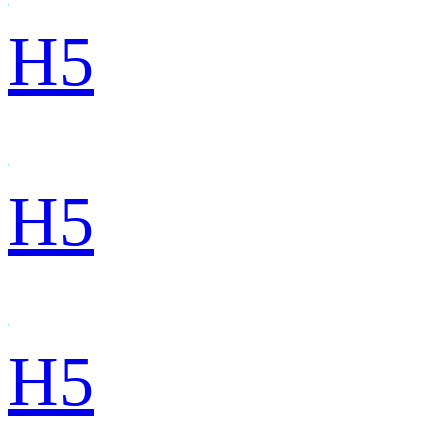
H5
H5
H5