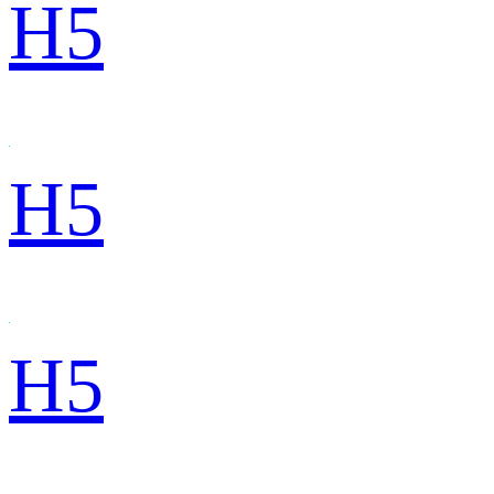
H5
H5
H5