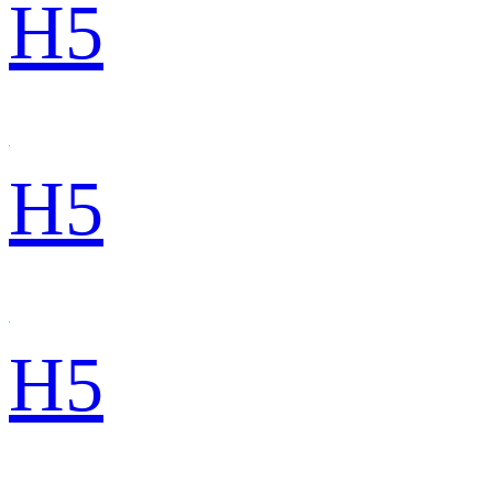
H5
H5
H5