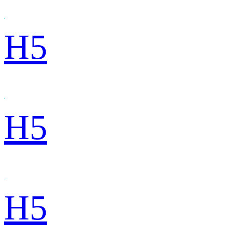
H5
H5
H5