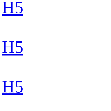
H5
H5
H5