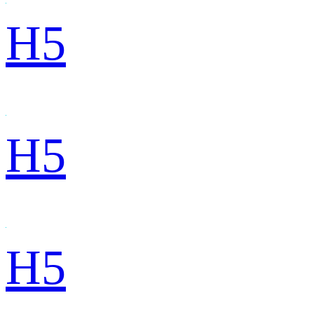
H5
H5
H5