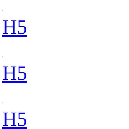
H5
H5
H5