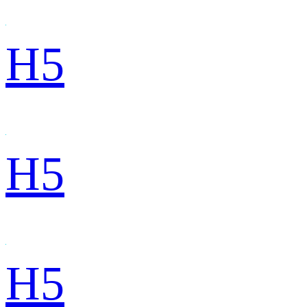
H5
H5
H5