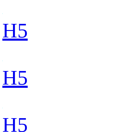
H5
H5
H5