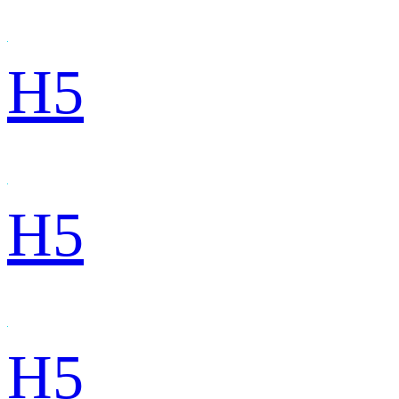
H5
H5
H5