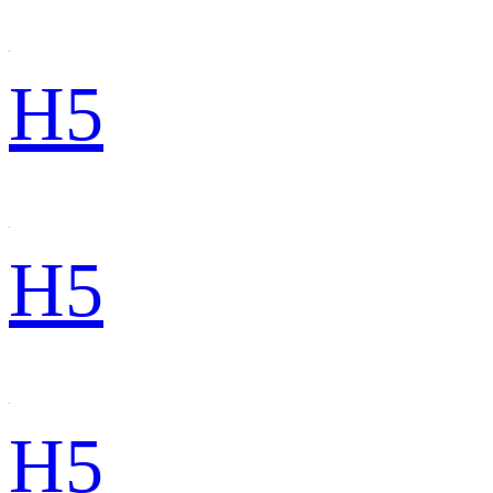
H5
H5
H5