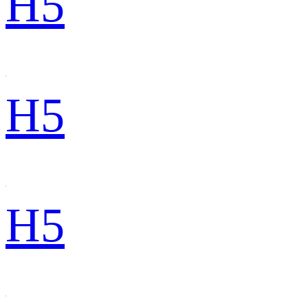
H5
H5
H5