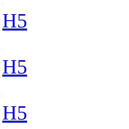
H5
H5
H5