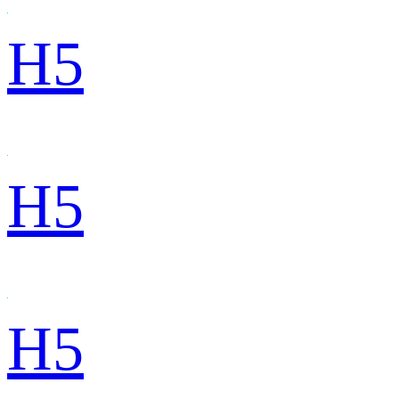
H5
H5
H5