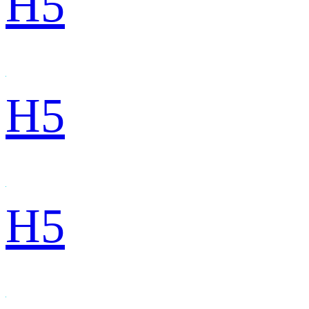
H5
H5
H5