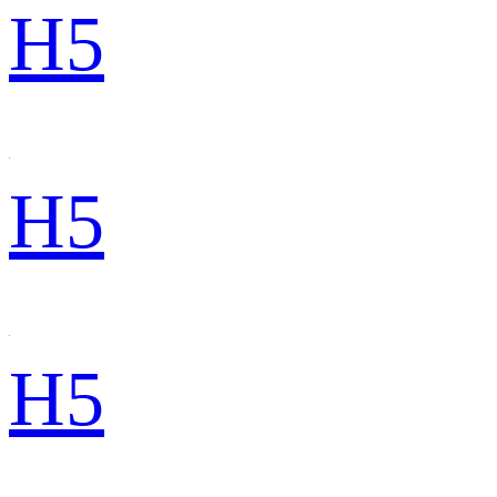
H5
H5
H5