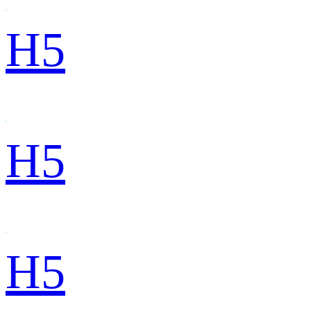
H5
H5
H5