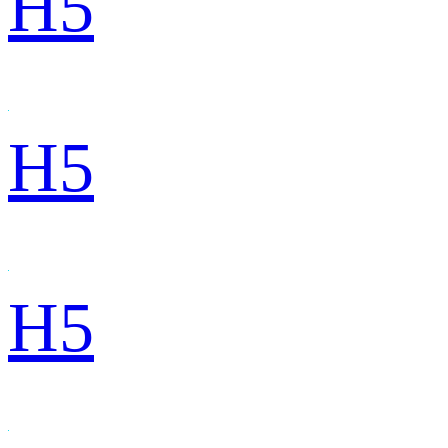
H5
H5
H5