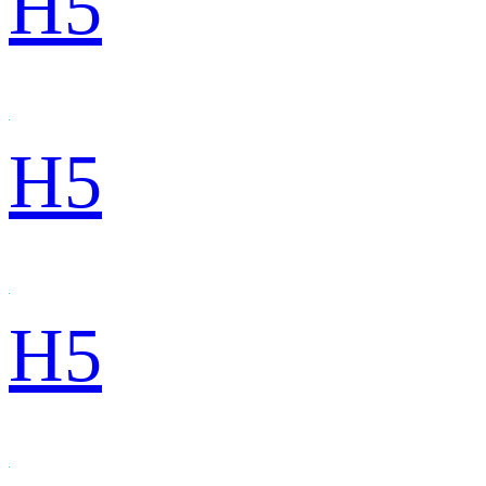
H5
H5
H5