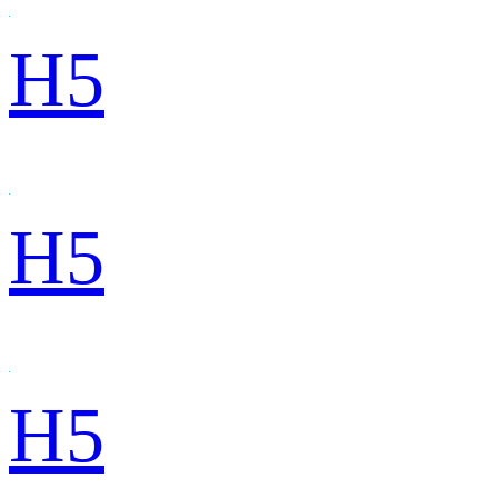
H5
H5
H5