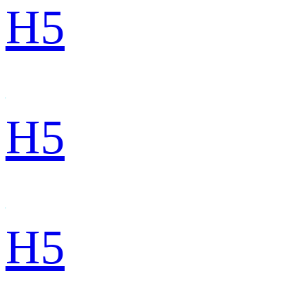
H5
H5
H5