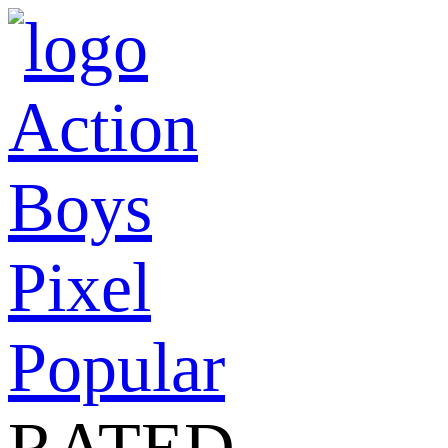
Action
Boys
Pixel
Popular
RATED