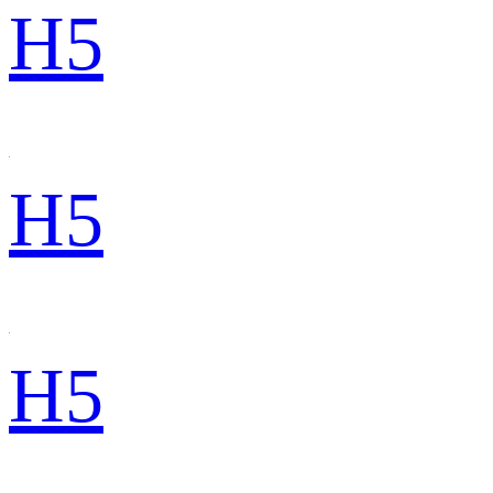
H5
H5
H5