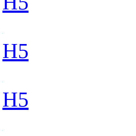
H5
H5
H5