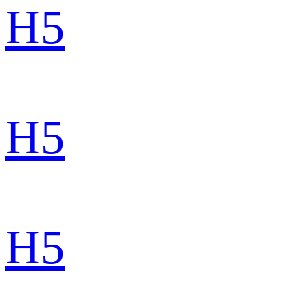
H5
H5
H5