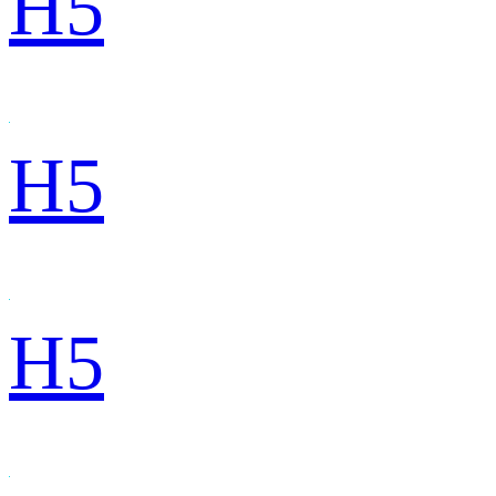
H5
H5
H5