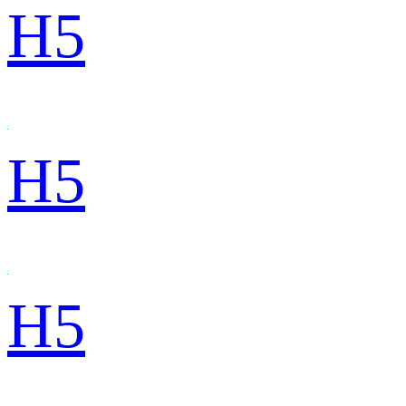
H5
H5
H5