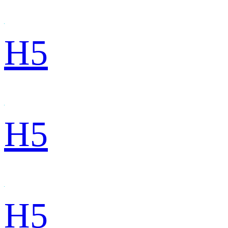
H5
H5
H5