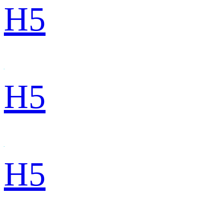
H5
H5
H5