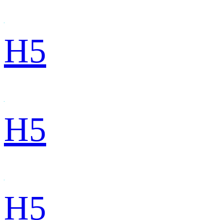
H5
H5
H5