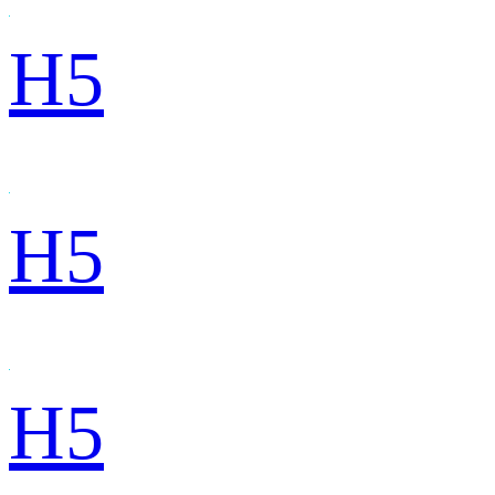
H5
H5
H5