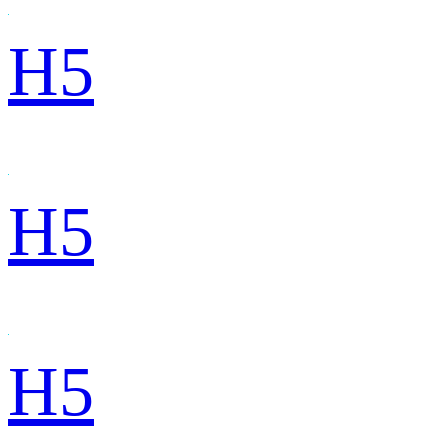
H5
H5
H5