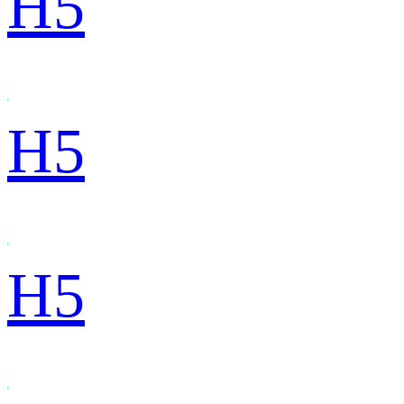
H5
H5
H5