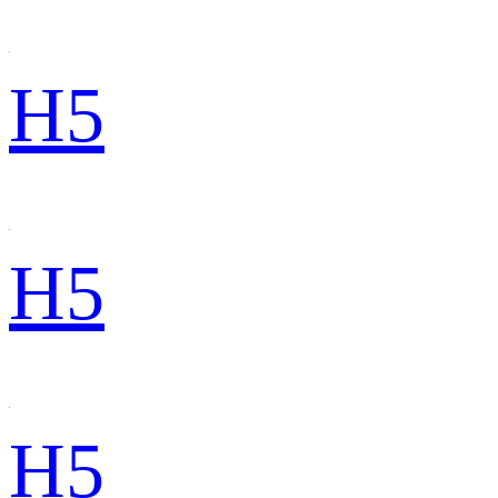
H5
H5
H5