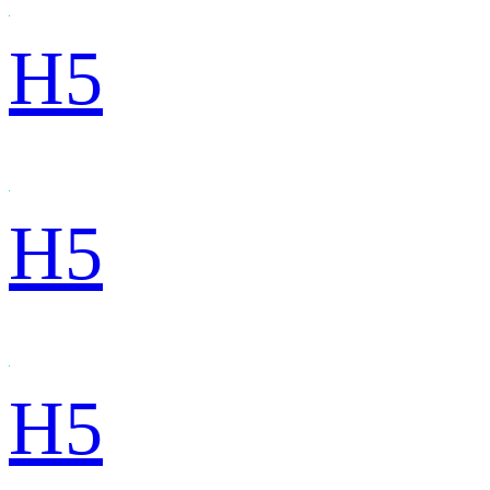
H5
H5
H5