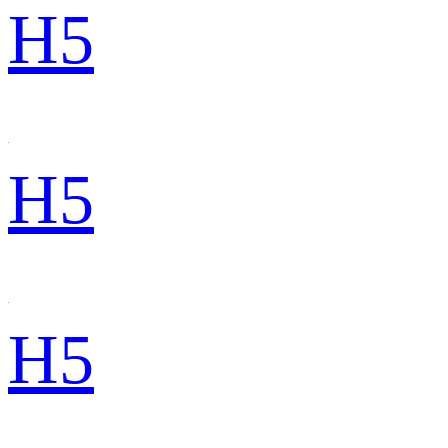
H5
H5
H5