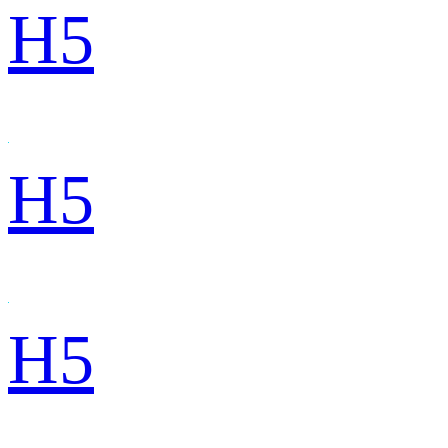
H5
H5
H5