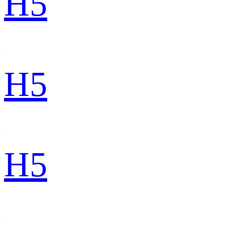
H5
H5
H5