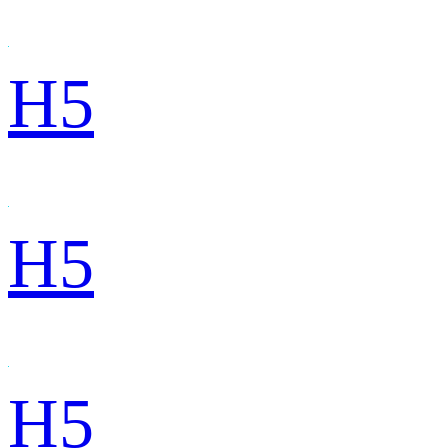
H5
H5
H5