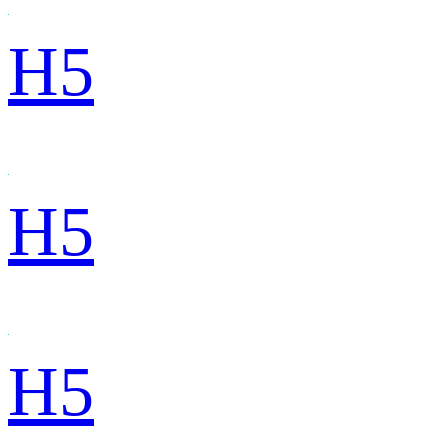
H5
H5
H5