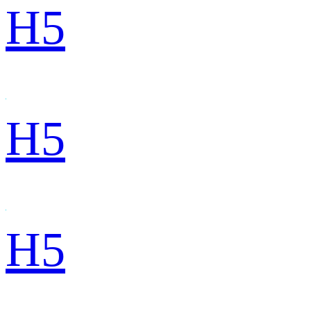
H5
H5
H5