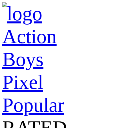
Action
Boys
Pixel
Popular
RATED