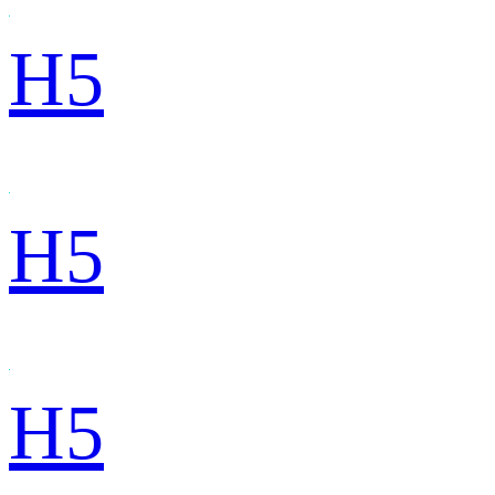
H5
H5
H5