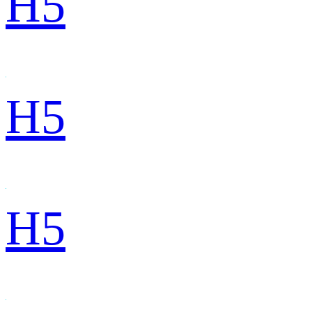
H5
H5
H5