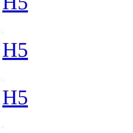
H5
H5
H5