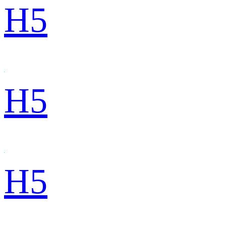
H5
H5
H5