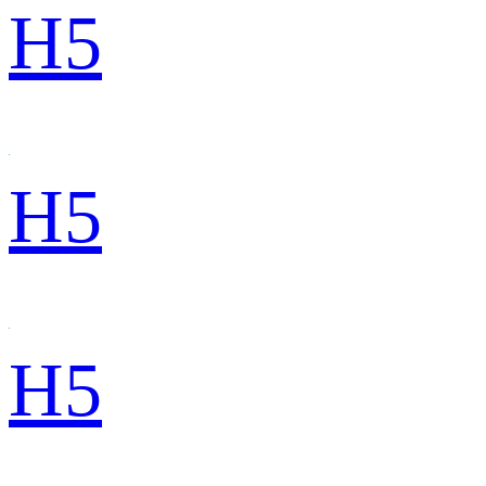
H5
H5
H5