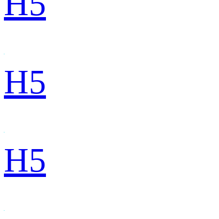
H5
H5
H5