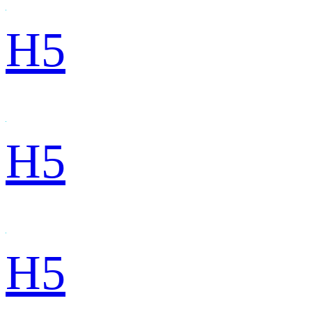
H5
H5
H5