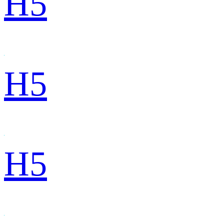
H5
H5
H5