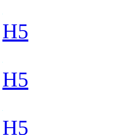
H5
H5
H5