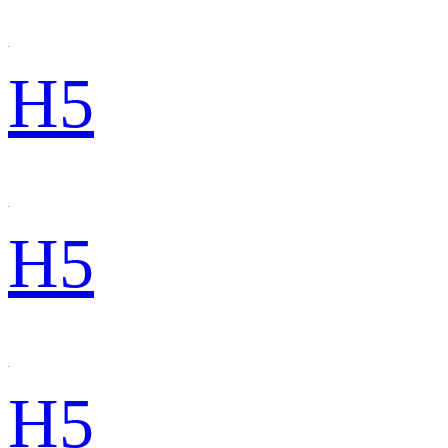
H5
H5
H5