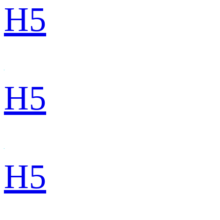
H5
H5
H5