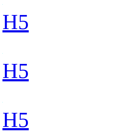
H5
H5
H5