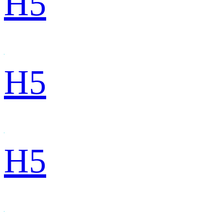
H5
H5
H5