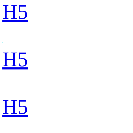
H5
H5
H5