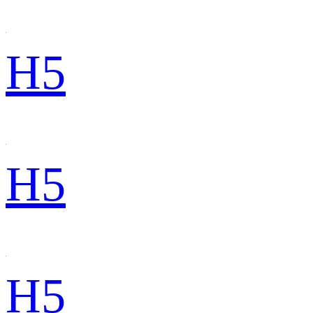
H5
H5
H5