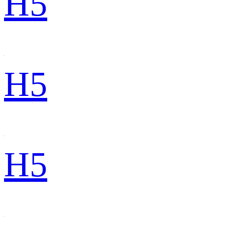
H5
H5
H5