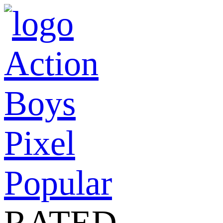
Action
Boys
Pixel
Popular
RATED