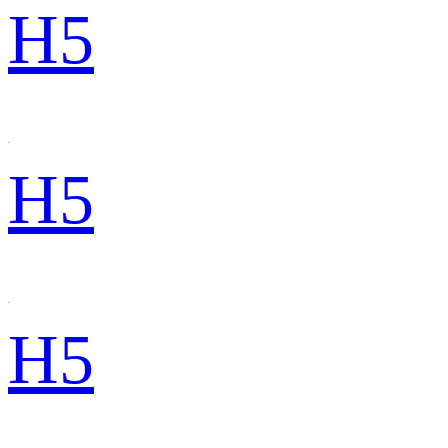
H5
H5
H5