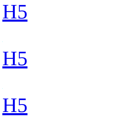
H5
H5
H5