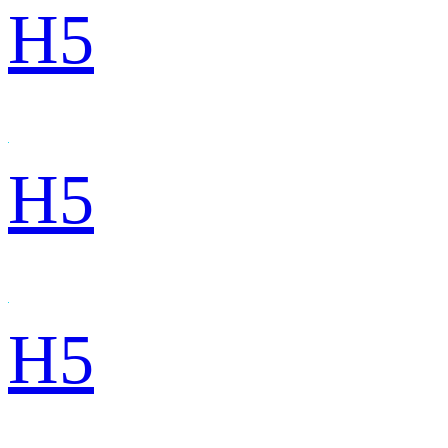
H5
H5
H5