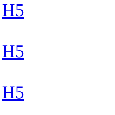
H5
H5
H5