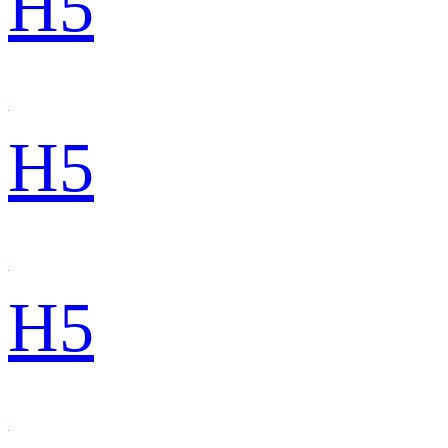
H5
H5
H5