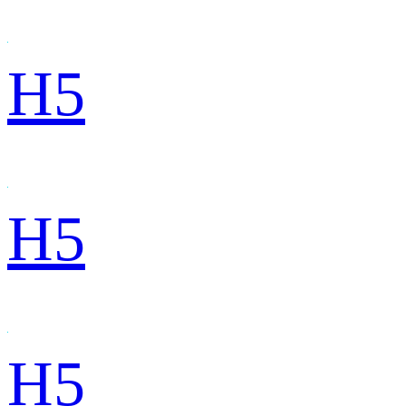
H5
H5
H5