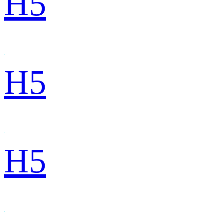
H5
H5
H5