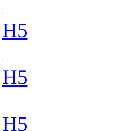
H5
H5
H5