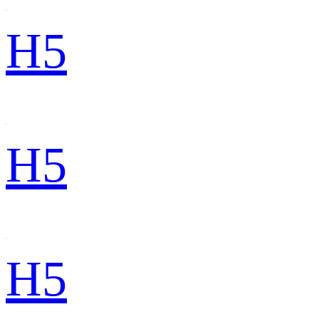
H5
H5
H5