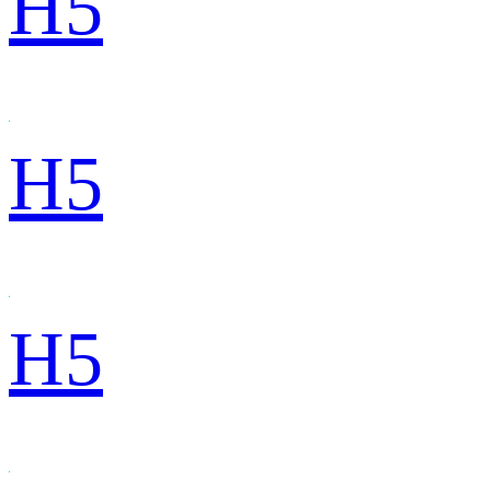
H5
H5
H5