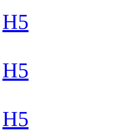
H5
H5
H5