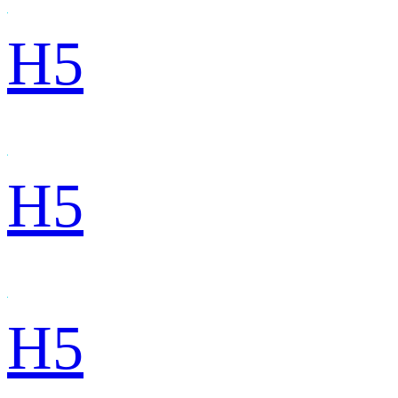
H5
H5
H5