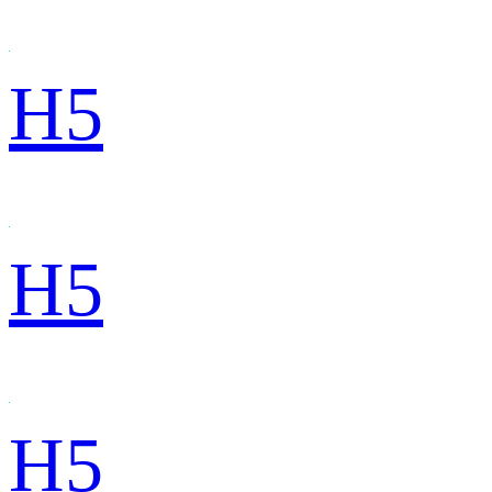
H5
H5
H5