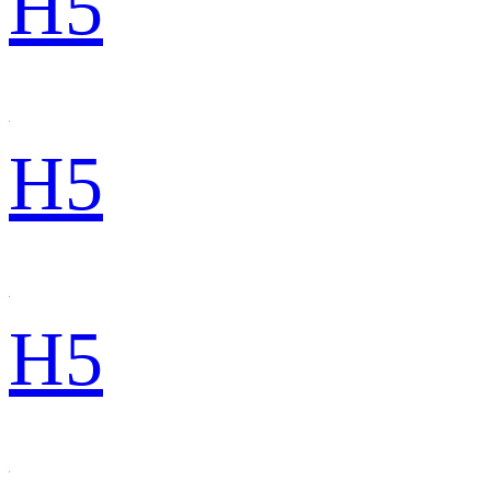
H5
H5
H5