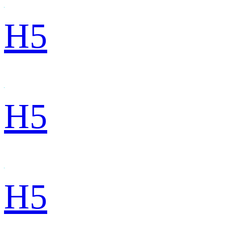
H5
H5
H5