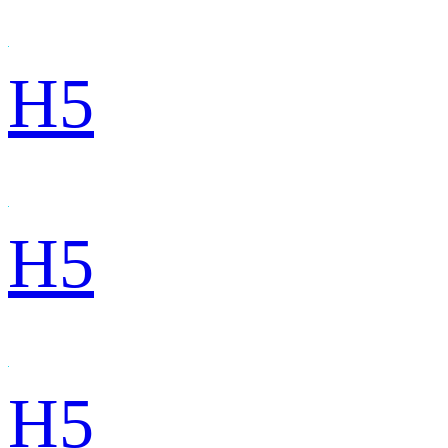
H5
H5
H5