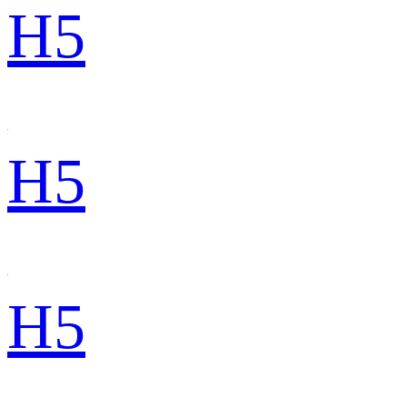
H5
H5
H5